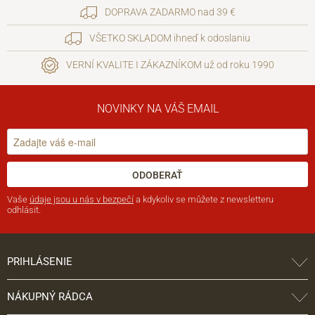
DOPRAVA ZADARMO nad 39 €
VŠETKO SKLADOM ihneď k odoslaniu
VERNÍ KVALITE I ZÁKAZNÍKOM už od roku 1990
NOVINKY NA VÁŠ EMAIL
ODOBERAŤ
Vaše
údaje jsou u nás v bezpečí
a kdykoliv se můžete z newsletteru
odhlásit.
PRIHLÁSENIE
NÁKUPNÝ RÁDCA