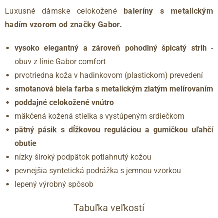
Luxusné dámske celokožené
baleríny s metalickým
hadím vzorom od značky Gabor.
vysoko elegantný a zároveň pohodlný špicatý strih
-
obuv z línie Gabor comfort
prvotriedna koža v hadinkovom (plastickom) prevedení
smotanová biela farba s metalickým zlatým melírovaním
poddajné celokožené vnútro
mäkčená kožená stielka s vystúpeným srdiečkom
pätný pásik s dĺžkovou reguláciou a gumičkou uľahčí
obutie
nízky široký podpätok potiahnutý kožou
pevnejšia syntetická podrážka s jemnou vzorkou
lepený výrobný spôsob
Tabuľka veľkostí