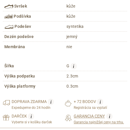
Svršek
kůže
Podšívka
kůže
Podešev
syntetika
Dezén podešve
jemný
Membrána
nie
i
Šířka
G
Výška podpatku
2.3cm
Výška platformy
0.3cm
i
i
DOPRAVA
ZDARMA
+ 72 BODOV
Expedujeme do 24 hodín
Registrácia sa vyplatí
i
i
DARČEK
GARANCIA CENY
Vyberte si v košíku darček
Garancia najnižšej ceny na trhu.