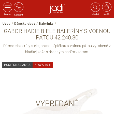
Menu
Hľadať
Košík
Kontakt
Úvod
/
Dámska obuv
/
Balerínky
/
GABOR HADIE BIELE BALERÍNY S VOĽNOU
PÄTOU 42.240.80
Dámske baleríny s elegantnou špičkou a voľnou pätou vyrobené z
hladkej kože s drobným hadím vzorom.
POSLEDNÁ ŠANCA
ZĽAVA 40 %
VYPREDANÉ