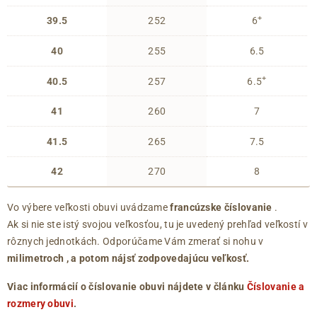
+
39.5
252
6
40
255
6.5
+
40.5
257
6.5
41
260
7
41.5
265
7.5
42
270
8
Vo výbere veľkosti obuvi uvádzame
francúzske číslovanie
.
Ak si nie ste istý svojou veľkosťou, tu je uvedený prehľad veľkostí v
rôznych jednotkách. Odporúčame Vám zmerať si nohu v
milimetroch
, a potom nájsť zodpovedajúcu veľkosť.
Viac informácií o číslovanie obuvi nájdete v článku
Číslovanie a
rozmery obuvi
.