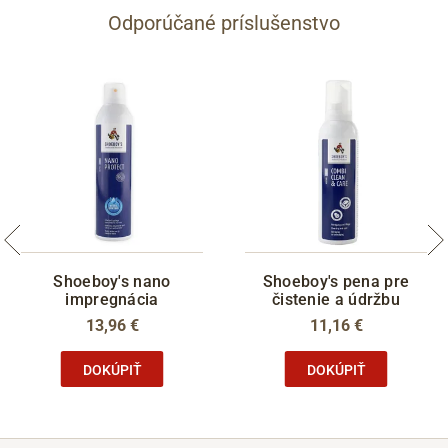
Odporúčané príslušenstvo
Shoeboy's nano
Shoeboy's pena pre
impregnácia
čistenie a údržbu
13,96 €
11,16 €
DOKÚPIŤ
DOKÚPIŤ