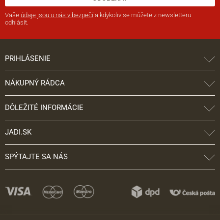
Vaše
údaje jsou u nás v bezpečí
a kdykoliv se můžete z newsletteru
odhlásit.
PRIHLÁSENIE
NÁKUPNÝ RÁDCA
DÔLEŽITÉ INFORMÁCIE
JADI.SK
SPÝTAJTE SA NÁS