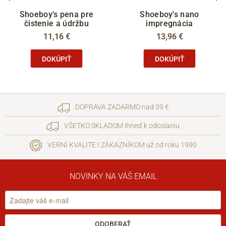
Shoeboy's pena pre
Shoeboy's nano
čistenie a údržbu
impregnácia
11,16 €
13,96 €
DOKÚPIŤ
DOKÚPIŤ
DOPRAVA ZADARMO nad 39 €
VŠETKO SKLADOM ihneď k odoslaniu
VERNÍ KVALITE I ZÁKAZNÍKOM už od roku 1990
NOVINKY NA VÁŠ EMAIL
ODOBERAŤ