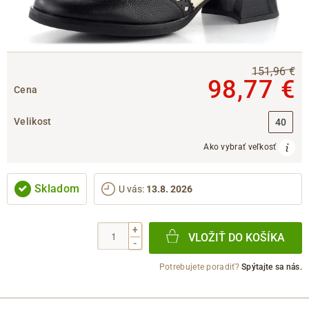
151,96 €
98,77 €
Cena
Velikost
40
Ako vybrať veľkosť
Skladom
U vás
:
13.8. 2026
+
VLOŽIŤ DO KOŠÍKA
-
Potrebujete poradiť?
Spýtajte sa nás.