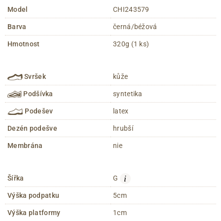
Model
CHI243579
Barva
černá/béžová
Hmotnost
320g (1 ks)
Svršek
kůže
Podšívka
syntetika
Podešev
latex
Dezén podešve
hrubší
Membrána
nie
i
Šířka
G
Výška podpatku
5cm
Výška platformy
1cm