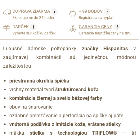
i
i
DOPRAVA
ZDARMA
+ 99 BODOV
Expedujeme do 24 hodín
Registrácia sa vyplatí
i
i
DARČEK
GARANCIA CENY
Vyberte si v košíku darček
Garancia najnižšej ceny na trhu.
Luxusné dámske poltopánky
značky Hispanitas
v
zaujímavej kombinácii sú jedinečnou módnou
záležitosťou.
priestranná okrúhla špička
vrchný materiál tvorí
štruktúrovaná koža
kombinácia čiernej a svetlo béžovej farby
obuv na šnurovanie
ozdobné prerezávanie a perforácia na špičke aj päte
vnútorná podšívka z imitácie kože, vrátane stielky
mäkká
stielka s technológiou TRIFLOW®
– tri