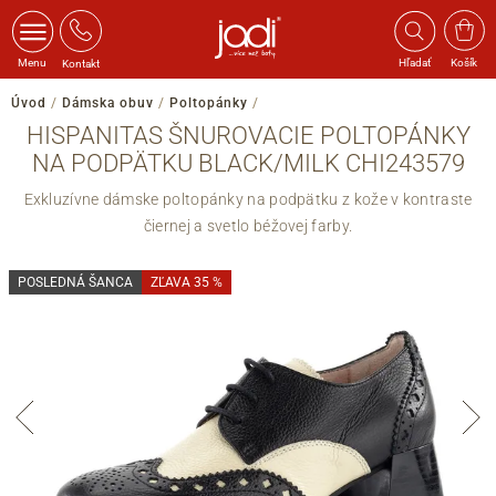
Menu
Hľadať
Košík
Kontakt
Úvod
/
Dámska obuv
/
Poltopánky
/
HISPANITAS ŠNUROVACIE POLTOPÁNKY
NA PODPÄTKU BLACK/MILK CHI243579
Exkluzívne dámske poltopánky na podpätku z kože v kontraste
čiernej a svetlo béžovej farby.
POSLEDNÁ ŠANCA
ZĽAVA 35 %