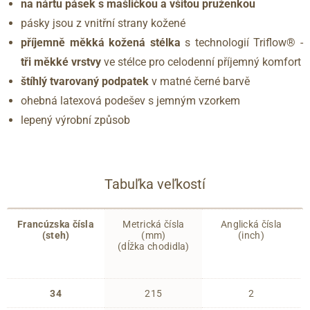
na nártu pásek s mašličkou a všitou pruženkou
pásky jsou z vnitřní strany kožené
příjemně měkká kožená stélka
s technologií Triflow® -
tři měkké vrstvy
ve stélce pro celodenní příjemný komfort
štíhlý tvarovaný podpatek
v matné černé barvě
ohebná latexová podešev s jemným vzorkem
lepený výrobní způsob
Tabuľka veľkostí
Francúzska čísla
Metrická čísla
Anglická čísla
(steh)
(mm)
(inch)
(dĺžka chodidla)
34
215
2