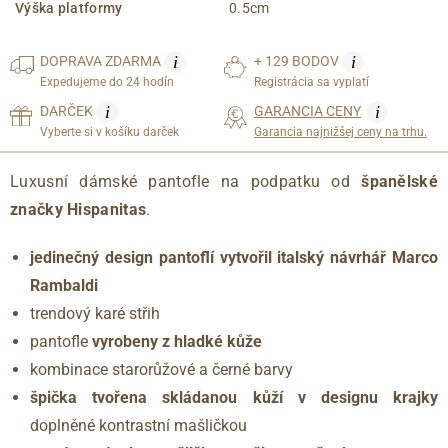
Výška platformy
0.5cm
i
i
DOPRAVA
ZDARMA
+ 129 BODOV
Expedujeme do 24 hodín
Registrácia sa vyplatí
i
i
DARČEK
GARANCIA CENY
Vyberte si v košíku darček
Garancia najnižšej ceny na trhu.
Luxusní dámské pantofle na podpatku od
španělské
značky Hispanitas
.
jedinečný design pantoflí vytvořil italský návrhář Marco
Rambaldi
trendový karé střih
pantofle
vyrobeny z hladké kůže
kombinace starorůžové a černé barvy
špička tvořena skládanou kůží v designu krajky
doplněné kontrastní mašličkou