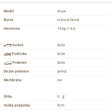
Model
Goya
Barva
ružová/černá
Hmotnost
195g (1 ks)
Svršek
kůže
Podšívka
kůže
Podešev
latex
Dezén podešve
jemný
Membrána
nie
i
Šířka
G
Výška podpatku
9cm