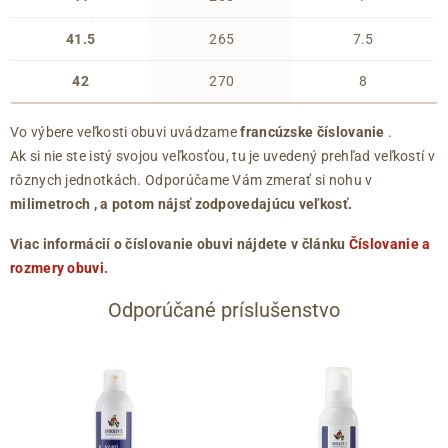
41.5
265
7.5
42
270
8
Vo výbere veľkosti obuvi uvádzame
francúzske číslovanie
.
Ak si nie ste istý svojou veľkosťou, tu je uvedený prehľad veľkostí v
rôznych jednotkách. Odporúčame Vám zmerať si nohu v
milimetroch
, a potom nájsť zodpovedajúcu veľkosť.
Viac informácií o číslovanie obuvi nájdete v článku
Číslovanie a
rozmery obuvi
.
Odporúčané príslušenstvo