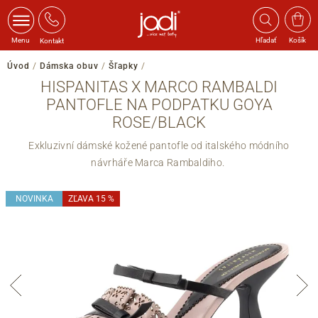
Menu
Hľadať
Košík
Kontakt
Úvod
/
Dámska obuv
/
Šľapky
/
HISPANITAS X MARCO RAMBALDI
PANTOFLE NA PODPATKU GOYA
ROSE/BLACK
Exkluzivní dámské kožené pantofle od italského módního
návrháře Marca Rambaldiho.
NOVINKA
ZĽAVA 15 %