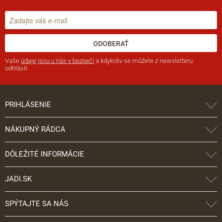
ODOBERAŤ
Vaše
údaje jsou u nás v bezpečí
a kdykoliv se můžete z newsletteru
odhlásit.
PRIHLÁSENIE
NÁKUPNÝ RÁDCA
DÔLEŽITÉ INFORMÁCIE
JADI.SK
SPÝTAJTE SA NÁS