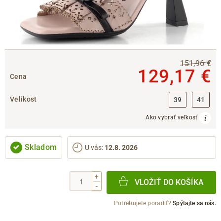
151,96 €
129,17 €
Cena
Velikost
39
41
Ako vybrať veľkosť
Skladom
U vás
:
12.8. 2026
+
VLOŽIŤ DO KOŠÍKA
-
Potrebujete poradiť?
Spýtajte sa nás.