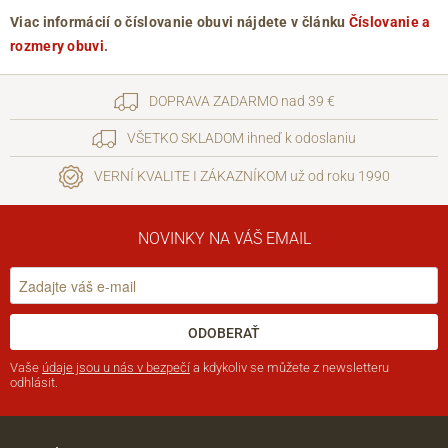
Viac informácií o číslovanie obuvi nájdete v článku
Číslovanie a
rozmery obuvi
.
DOPRAVA ZADARMO nad 39 €
VŠETKO SKLADOM ihneď k odoslaniu
VERNÍ KVALITE I ZÁKAZNÍKOM už od roku 1990
NOVINKY NA VÁŠ EMAIL
ODOBERAŤ
Vaše
údaje jsou u nás v bezpečí
a kdykoliv se můžete z newsletteru
odhlásit.