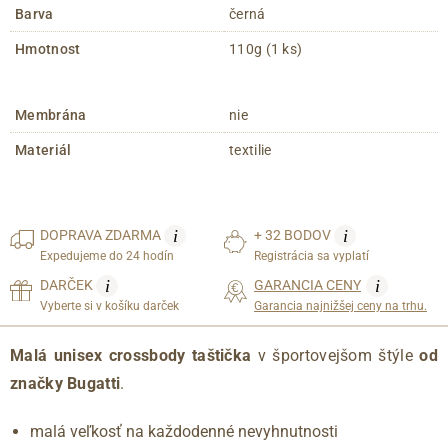
Barva
černá
Hmotnost
110g (1 ks)
Membrána
nie
Materiál
textilie
i
i
DOPRAVA
ZDARMA
+ 32 BODOV
Expedujeme do 24 hodín
Registrácia sa vyplatí
i
i
DARČEK
GARANCIA CENY
Vyberte si v košíku darček
Garancia najnižšej ceny na trhu.
Malá unisex crossbody taštička
v športovejšom štýle
od
značky Bugatti
.
malá veľkosť na každodenné nevyhnutnosti