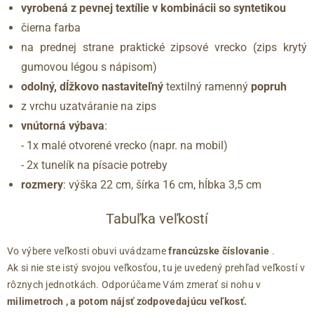
vyrobená z pevnej textílie v kombinácii so syntetikou
čierna farba
na prednej strane praktické zipsové vrecko (zips krytý
gumovou légou s nápisom)
odolný, dĺžkovo nastaviteľný
textilný ramenný
popruh
z vrchu uzatváranie na zips
vnútorná výbava
:
- 1x malé otvorené vrecko (napr. na mobil)
- 2x tunelík na písacie potreby
rozmery
: výška 22 cm, šírka 16 cm, hĺbka 3,5 cm
Tabuľka veľkostí
Vo výbere veľkosti obuvi uvádzame
francúzske číslovanie
.
Ak si nie ste istý svojou veľkosťou, tu je uvedený prehľad veľkostí v
rôznych jednotkách. Odporúčame Vám zmerať si nohu v
milimetroch
, a potom nájsť zodpovedajúcu veľkosť.