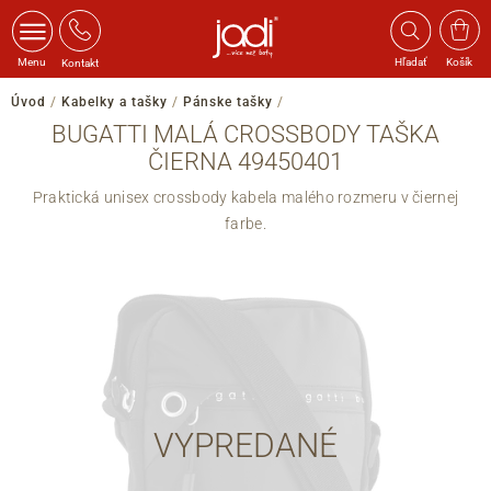
Menu
Hľadať
Košík
Kontakt
Úvod
/
Kabelky a tašky
/
Pánske tašky
/
BUGATTI MALÁ CROSSBODY TAŠKA
ČIERNA 49450401
Praktická unisex crossbody kabela malého rozmeru v čiernej
farbe.
VYPREDANÉ