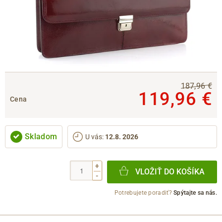
187,96 €
119,96 €
Cena
Skladom
U vás
:
12.8. 2026
+
VLOŽIŤ DO KOŠÍKA
-
Potrebujete poradiť?
Spýtajte sa nás.