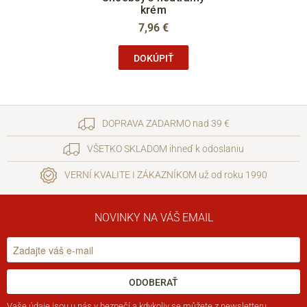
krém
7,96 €
DOKÚPIŤ
DOPRAVA ZADARMO nad 39 €
VŠETKO SKLADOM ihneď k odoslaniu
VERNÍ KVALITE I ZÁKAZNÍKOM už od roku 1990
NOVINKY NA VÁŠ EMAIL
ODOBERAŤ
Vaše
údaje jsou u nás v bezpečí
a kdykoliv se můžete z newsletteru