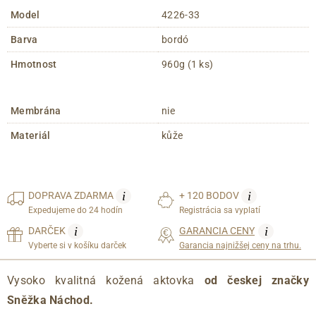
Model
4226-33
Barva
bordó
Hmotnost
960g (1 ks)
Membrána
nie
Materiál
kůže
i
i
DOPRAVA
ZDARMA
+ 120 BODOV
Expedujeme do 24 hodín
Registrácia sa vyplatí
i
i
DARČEK
GARANCIA CENY
Vyberte si v košíku darček
Garancia najnižšej ceny na trhu.
Vysoko kvalitná kožená aktovka
od českej značky
Sněžka Náchod.