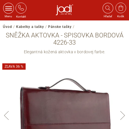
Menu
Hľadať
Košík
Kontakt
Úvod
/
Kabelky a tašky
/
Pánske tašky
/
SNĚŽKA AKTOVKA - SPISOVKA BORDOVÁ
4226-33
Elegantná kožená aktovka v bordovej farbe.
ZĽAVA 36 %