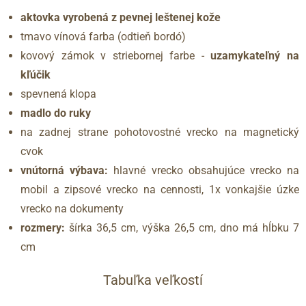
aktovka vyrobená z pevnej leštenej kože
tmavo vínová farba (odtieň bordó)
kovový zámok v striebornej farbe -
uzamykateľný na
kľúčik
spevnená klopa
madlo do ruky
na zadnej strane pohotovostné vrecko na magnetický
cvok
vnútorná výbava:
hlavné vrecko obsahujúce vrecko na
mobil a zipsové vrecko na cennosti, 1x vonkajšie úzke
vrecko na dokumenty
rozmery:
šírka 36,5 cm, výška 26,5 cm, dno má hĺbku 7
cm
Tabuľka veľkostí