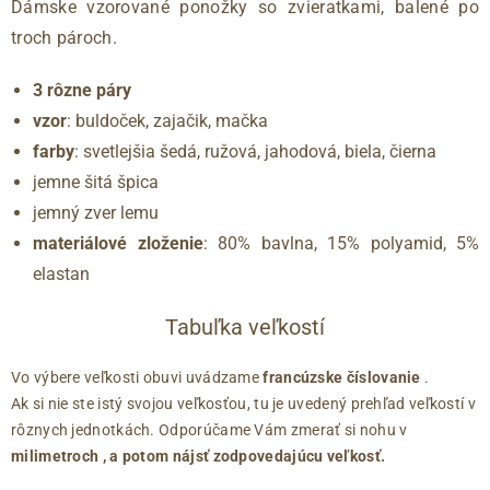
Dámske vzorované ponožky so zvieratkami, balené po
troch pároch.
3 rôzne páry
vzor
: buldoček, zajačik, mačka
farby
: svetlejšia šedá, ružová, jahodová, biela, čierna
jemne šitá špica
jemný zver lemu
materiálové zloženie
: 80% bavlna, 15% polyamid, 5%
elastan
Tabuľka veľkostí
Vo výbere veľkosti obuvi uvádzame
francúzske číslovanie
.
Ak si nie ste istý svojou veľkosťou, tu je uvedený prehľad veľkostí v
rôznych jednotkách. Odporúčame Vám zmerať si nohu v
milimetroch
, a potom nájsť zodpovedajúcu veľkosť.