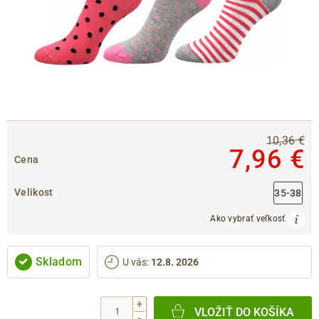
10,36 €
7,96 €
Cena
Velikost
35-38
Ako vybrať veľkosť
Skladom
U vás
:
12.8. 2026
+
VLOŽIŤ DO KOŠÍKA
-