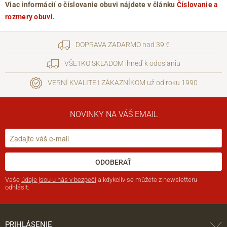
Viac informácií o číslovanie obuvi nájdete v článku
Číslovanie a
rozmery obuvi
.
DOPRAVA ZADARMO nad 39 €
VŠETKO SKLADOM ihneď k odoslaniu
VERNÍ KVALITE I ZÁKAZNÍKOM už od roku 1990
NOVINKY NA VÁŠ EMAIL
ODOBERAŤ
Vaše
údaje jsou u nás v bezpečí
a kdykoliv se můžete z newsletteru
odhlásit.
PRIHLÁSENIE