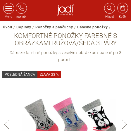
Menu
Hľadať
Košík
Kontakt
Úvod
/
Doplnky
/
Ponožky a pančuchy
/
Dámske ponožky
/
KOMFORTNÉ PONOŽKY FAREBNÉ S
OBRÁZKAMI RUŽOVÁ/ŠEDÁ 3 PÁRY
Dámske farebné ponožky s veselými obrázkami balené po 3
pároch.
POSLEDNÁ ŠANCA
ZĽAVA 23 %