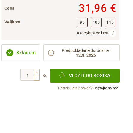
31,96 €
Cena
Velikost
95
105
115
Ako vybrať veľkosť
Predpokládané doručenie
:
Skladom
12.8. 2026
+
VLOŽIŤ DO KOŠÍKA
Ks
-
Potrebujete poradiť?
Spýtajte sa nás.