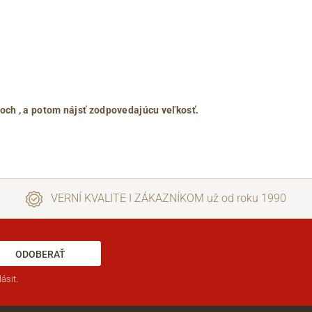
roch
, a potom nájsť zodpovedajúcu veľkosť.
VERNÍ KVALITE I ZÁKAZNÍKOM už od roku 1990
ODOBERAŤ
ásit.