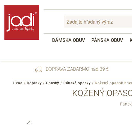
DÁMSKA OBUV
PÁNSKA OBUV
DOPRAVA ZADARMO nad 39 €
Úvod
/
Doplnky
/
Opasky
/
Pánské opasky
/
Kožený opasok hne
KOŽENÝ OPASO
Zabudnuté heslo
Pánsk
Registrácia