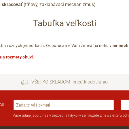
 skracovať
(tŕňový, zaklapávací mechanizmus)
Tabuľka veľkostí
ľkostí v rôznych jednotkách. Odporúčame Vám zmerať si nohu v
milimet
e a rozmery obuvi
.
VŠETKO SKLADOM ihneď k odoslaniu
AIL
Vaše
údaje jsou u nás v bezpečí
a kdykoliv se můžete z newsletteru odhl