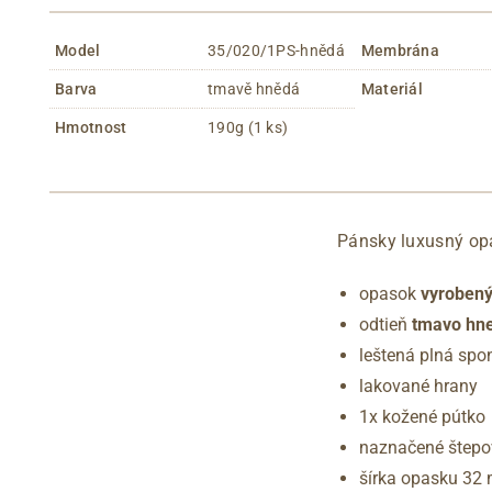
Model
35/020/1PS-hnědá
Membrána
Barva
tmavě hnědá
Materiál
Hmotnost
190g (1 ks)
Pánsky luxusný opa
opasok
vyrobený
odtieň
tmavo hne
leštená plná spo
lakované hrany
1x kožené pútko
naznačené štepo
šírka opasku 32