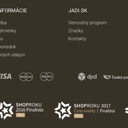
INFORMÁCIE
JADI.SK
atba
Vernostný program
dmienky
Značky
ru
Kontakty
oriadok
ných údajov