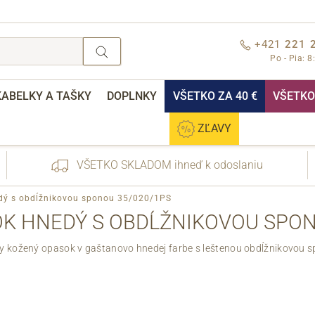
+421
221 
Po - Pia: 8
KABELKY A TAŠKY
DOPLNKY
VŠETKO ZA 40 €
VŠETKO 
ZĽAVY
VŠETKO SKLADOM ihneď k odoslaniu
dý s obdĺžnikovou sponou 35/020/1PS
K HNEDÝ S OBDĹŽNIKOVOU SPON
y kožený opasok v gaštanovo hnedej farbe s leštenou obdĺžnikovou s
nebo přihlášení
Cez Facebook