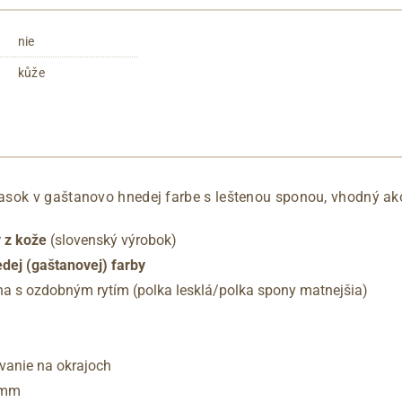
nie
kůže
sok v gaštanovo hnedej farbe s leštenou sponou, vhodný ak
 z kože
(slovenský výrobok)
dej (gaštanovej) farby
na s ozdobným rytím (polka lesklá/polka spony matnejšia)
vanie na okrajoch
 mm