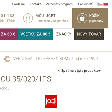
Predajne
Kontakt
Vernostný program
Ako vybrať
201 133
MÔJ ÚČET
KOŠÍK
0
:00 - 17:00
Prihlásenie
/
Registrácia
je prázdný
ZA 60 €
VŠETKO ZA 80 €
ZNAČKY
NOVÝ TOVAR
VERNÍ KVALITE I ZÁKAZNÍKOM už od roku 1990
Späť na výpis produktov
OU 35/020/1PS
PRIHLÁSIŤ
ponou.