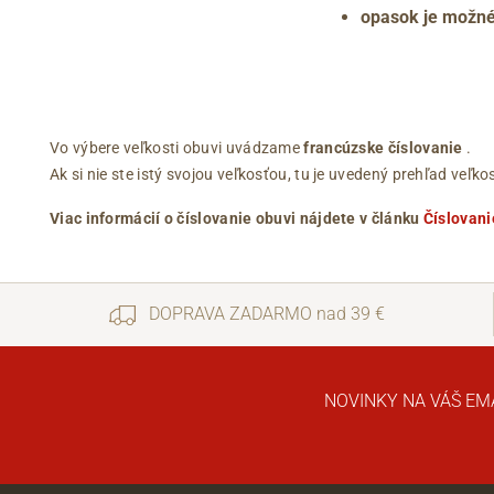
opasok je možné
Vo výbere veľkosti obuvi uvádzame
francúzske číslovanie
.
Ak si nie ste istý svojou veľkosťou, tu je uvedený prehľad ve
Viac informácií o číslovanie obuvi nájdete v článku
Číslovani
DOPRAVA ZADARMO nad 39 €
NOVINKY NA VÁŠ EM