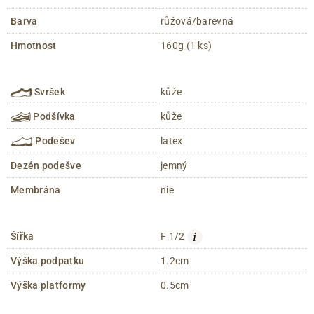
Barva
růžová/barevná
Hmotnost
160g (1 ks)
Svršek
kůže
Podšívka
kůže
Podešev
latex
Dezén podešve
jemný
Membrána
nie
i
Šířka
F 1/2
Výška podpatku
1.2cm
Výška platformy
0.5cm