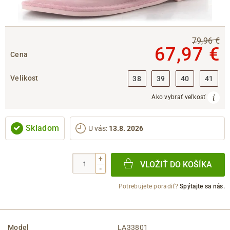
79,96 €
67,97 €
Cena
Velikost
38
39
40
41
Ako vybrať veľkosť
Skladom
U vás
:
13.8. 2026
+
VLOŽIŤ DO KOŠÍKA
-
Potrebujete poradiť?
Spýtajte sa nás.
Model
LA33801