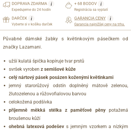
i
i
DOPRAVA
ZDARMA
+ 68 BODOV
Expedujeme do 24 hodín
Registrácia sa vyplatí
i
i
DARČEK
GARANCIA CENY
Vyberte si v košíku darček
Garancia najnižšej ceny na trhu.
Půvabné dámské žabky s květinkovým pásečkem od
značky Lazamani.
užší kulatá špička kopíruje tvar prstů
svršek vyroben
z semišové kůže
celý nártový pásek posázen koženými květinkami
jemný starorůžový odstín doplněný mátově zelenou,
žlutozelenou a růžovofialovou barvou
celokožená podšívka
příjemně měkká stélka z paměťové pěny
potažená
broušenou kůží
ohebná latexová podešev
s jemným vzorkem a nízkým