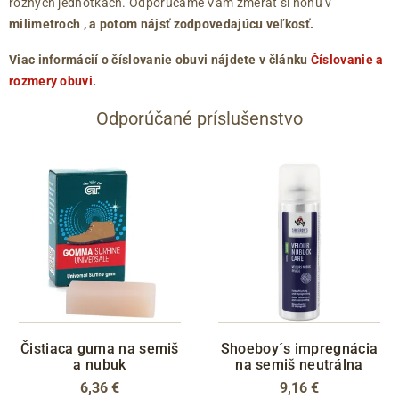
rôznych jednotkách. Odporúčame Vám zmerať si nohu v
milimetroch
, a potom nájsť zodpovedajúcu veľkosť.
Viac informácií o číslovanie obuvi nájdete v článku
Číslovanie a
rozmery obuvi
.
Odporúčané príslušenstvo
Čistiaca guma na semiš
Shoeboy´s impregnácia
a nubuk
na semiš neutrálna
6,36 €
9,16 €