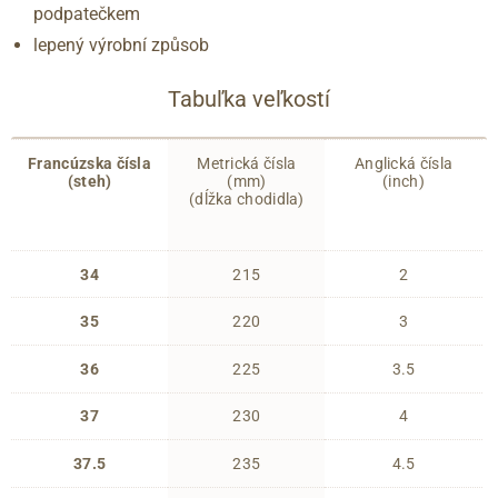
podpatečkem
lepený výrobní způsob
Tabuľka veľkostí
Francúzska čísla
Metrická čísla
Anglická čísla
(steh)
(mm)
(inch)
(dĺžka chodidla)
34
215
2
35
220
3
36
225
3.5
37
230
4
37.5
235
4.5