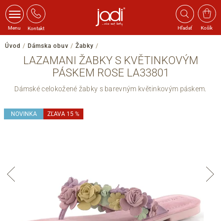
Menu
Hľadať
Košík
Kontakt
Úvod
/
Dámska obuv
/
Žabky
/
LAZAMANI ŽABKY S KVĚTINKOVÝM
PÁSKEM ROSE LA33801
Dámské celokožené žabky s barevným květinkovým páskem.
NOVINKA
ZĽAVA 15 %