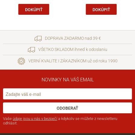
DOKÚPIŤ
DOKÚPIŤ
DOPRAVA ZADARMO nad 39 €
VŠETKO SKLADOM ihneď k odoslaniu
VERNÍ KVALITE I ZÁKAZNÍKOM už od roku 1990
NOVINKY NA VÁŠ EMAIL
ODOBERAŤ
Vaše
údaje jsou u nás v bezpečí
a kdykoliv se můžete z newsletteru
odhlásit.