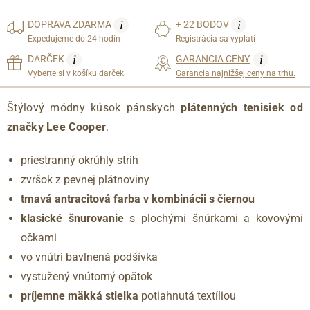
i
i
DOPRAVA
ZDARMA
+ 22 BODOV
Expedujeme do 24 hodín
Registrácia sa vyplatí
i
i
DARČEK
GARANCIA CENY
Vyberte si v košíku darček
Garancia najnižšej ceny na trhu.
Štýlový módny kúsok pánskych
plátenných tenisiek od
značky Lee Cooper
.
priestranný okrúhly strih
zvršok z pevnej plátnoviny
tmavá antracitová farba v kombinácii s čiernou
klasické šnurovanie
s plochými šnúrkami a kovovými
očkami
vo vnútri bavlnená podšívka
vystužený vnútorný opätok
príjemne mäkká stielka
potiahnutá textíliou