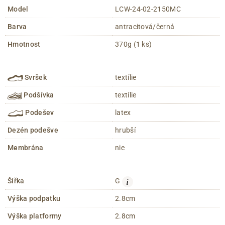
Model
LCW-24-02-2150MC
Barva
antracitová/černá
Hmotnost
370g (1 ks)
Svršek
textílie
Podšívka
textílie
Podešev
latex
Dezén podešve
hrubší
Membrána
nie
i
Šířka
G
Výška podpatku
2.8cm
Výška platformy
2.8cm