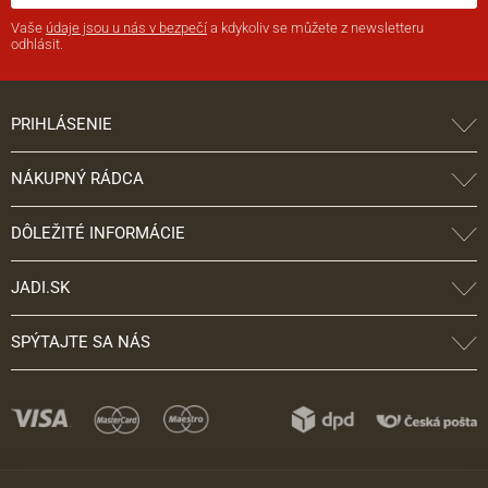
Vaše
údaje jsou u nás v bezpečí
a kdykoliv se můžete z newsletteru
odhlásit.
PRIHLÁSENIE
NÁKUPNÝ RÁDCA
DÔLEŽITÉ INFORMÁCIE
JADI.SK
SPÝTAJTE SA NÁS