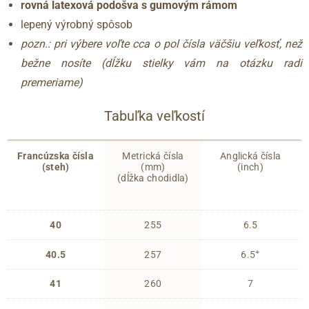
rovná latexová podošva s gumovým rámom
lepený výrobný spôsob
pozn.: pri výbere voľte cca o pol čísla väčšiu veľkosť, než
bežne nosíte (dĺžku stielky vám na otázku radi
premeriame)
Tabuľka veľkostí
Francúzska čísla
Metrická čísla
Anglická čísla
(steh)
(mm)
(inch)
(dĺžka chodidla)
40
255
6.5
+
40.5
257
6.5
41
260
7