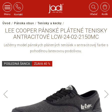
Menu
Hľadať
Košík
Kontakt
Úvod
/
Pánska obuv
/
Tenisky a kecky
/
LEE COOPER PÁNSKÉ PLÁTENÉ TENISKY
ANTRACITOVÉ LCW-24-02-2150MC
Ležérny model pánskych plátených tenisiek v antracitovej farbe s
pohodlnou latexovou podošvou.
POSLEDNÁ ŠANCA
ZĽAVA 40 %