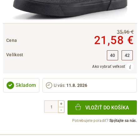
35,96 €
21,58 €
Cena
Velikost
40
42
Ako vybrať veľkosť
Skladom
U vás
:
11.8. 2026
+
VLOŽIŤ DO KOŠÍKA
-
Potrebujete poradiť?
Spýtajte sa nás.