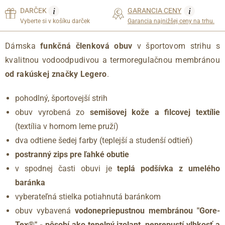
i
i
DARČEK
GARANCIA CENY
Vyberte si v košíku darček
Garancia najnižšej ceny na trhu.
Dámska
funkčná členková obuv
v športovom strihu s
kvalitnou vodoodpudivou a termoregulačnou membránou
od rakúskej značky Legero
.
pohodlný, športovejší strih
obuv vyrobená zo
semišovej kože a filcovej textílie
(textília v hornom leme pruží)
dva odtiene šedej farby (teplejší a studenší odtieň)
postranný zips pre ľahké obutie
v spodnej časti obuvi je
teplá podšívka z umelého
baránka
vyberateľná stielka potiahnutá baránkom
obuv vybavená
vodonepriepustnou membránou "Gore-
Tex®" - pôsobí ako tepelný izolant, neprepustí vlhkosť a