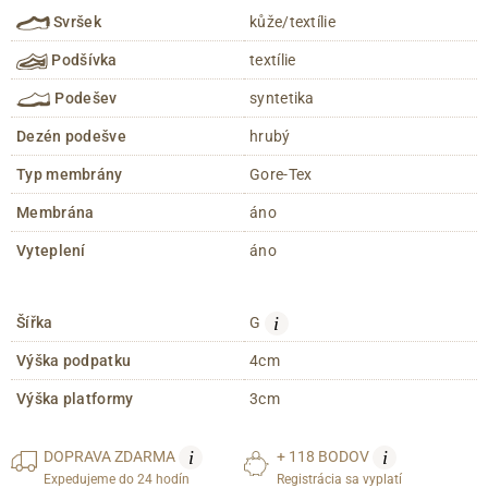
Svršek
kůže/textílie
Podšívka
textílie
Podešev
syntetika
Dezén podešve
hrubý
Typ membrány
Gore-Tex
Membrána
áno
Vyteplení
áno
i
Šířka
G
Výška podpatku
4cm
Výška platformy
3cm
i
i
DOPRAVA
ZDARMA
+ 118 BODOV
Expedujeme do 24 hodín
Registrácia sa vyplatí