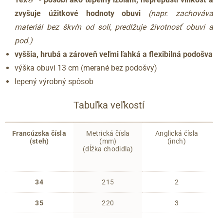
zvyšuje úžitkové hodnoty obuvi
(napr. zachováva
materiál bez škvŕn od soli, predlžuje životnosť obuvi a
pod.)
vyššia, hrubá a zároveň veľmi ľahká a flexibilná podošva
výška obuvi 13 cm (merané bez podošvy)
lepený výrobný spôsob
Tabuľka veľkostí
Francúzska čísla
Metrická čísla
Anglická čísla
(steh)
(mm)
(inch)
(dĺžka chodidla)
34
215
2
35
220
3