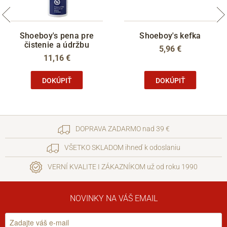
Shoeboy's pena pre
Shoeboy's kefka
čistenie a údržbu
5,96 €
11,16 €
DOKÚPIŤ
DOKÚPIŤ
DOPRAVA ZADARMO nad 39 €
VŠETKO SKLADOM ihneď k odoslaniu
VERNÍ KVALITE I ZÁKAZNÍKOM už od roku 1990
NOVINKY NA VÁŠ EMAIL