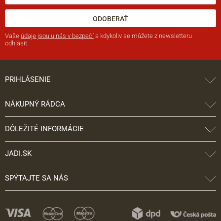
ODOBERAŤ
Vaše
údaje jsou u nás v bezpečí
a kdykoliv se můžete z newsletteru
odhlásit.
PRIHLÁSENIE
NÁKUPNÝ RÁDCA
DÔLEŽITÉ INFORMÁCIE
JADI.SK
SPÝTAJTE SA NÁS