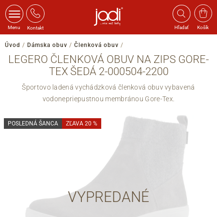
Menu
Hľadať
Košík
Kontakt
Úvod
/
Dámska obuv
/
Členková obuv
/
LEGERO ČLENKOVÁ OBUV NA ZIPS GORE-
TEX ŠEDÁ 2-000504-2200
Športovo ladená vychádzková členková obuv vybavená
vodonepriepustnou membránou Gore-Tex.
POSLEDNÁ ŠANCA
ZĽAVA 20 %
VYPREDANÉ