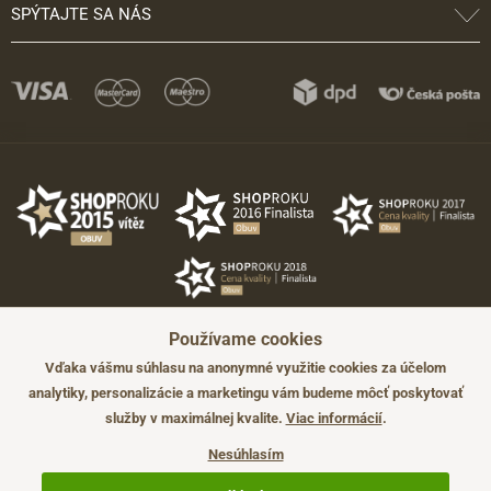
SPÝTAJTE SA NÁS
Používame cookies
Vďaka vášmu súhlasu na anonymné využitie cookies za účelom
analytiky, personalizácie a marketingu vám budeme môcť poskytovať
služby v maximálnej kvalite.
Viac informácií
.
©2026 JADI.sk. Užitie materiálov bez súhlasu nie je možné.
Údaje majú len informatívny charakter a môžu byť zmenené bez
Nesúhlasím
predchádzajúceho upozornenia.
Technicky zajišťuje
Simplia.cz
.