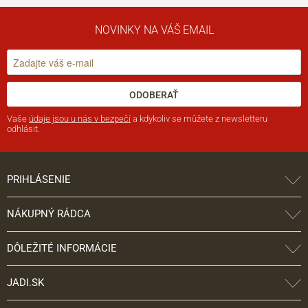
NOVINKY NA VÁŠ EMAIL
ODOBERAŤ
Vaše
údaje jsou u nás v bezpečí
a kdykoliv se můžete z newsletteru
odhlásit.
PRIHLÁSENIE
NÁKUPNÝ RÁDCA
DÔLEŽITÉ INFORMÁCIE
JADI.SK