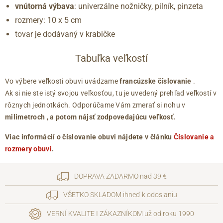
vnútorná výbava
: univerzálne nožničky, pilník, pinzeta
rozmery: 10 x 5 cm
tovar je dodávaný v krabičke
Tabuľka veľkostí
Vo výbere veľkosti obuvi uvádzame
francúzske číslovanie
.
Ak si nie ste istý svojou veľkosťou, tu je uvedený prehľad veľkostí v
rôznych jednotkách. Odporúčame Vám zmerať si nohu v
milimetroch
, a potom nájsť zodpovedajúcu veľkosť.
Viac informácií o číslovanie obuvi nájdete v článku
Číslovanie a
rozmery obuvi
.
DOPRAVA ZADARMO nad 39 €
VŠETKO SKLADOM ihneď k odoslaniu
VERNÍ KVALITE I ZÁKAZNÍKOM už od roku 1990