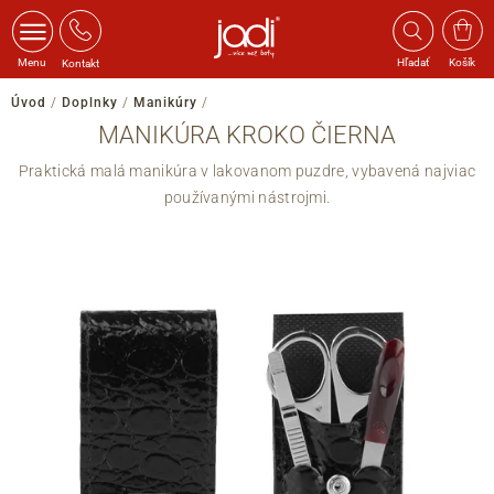
Menu
Hľadať
Košík
Kontakt
Úvod
/
Doplnky
/
Manikúry
/
MANIKÚRA KROKO ČIERNA
Praktická malá manikúra v lakovanom puzdre,
vybavená najviac
používanými nástrojmi.