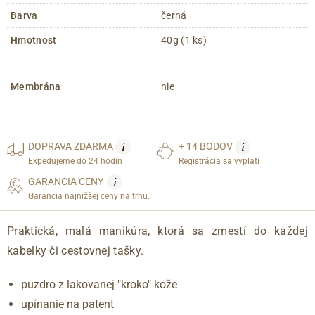
Barva
černá
Hmotnost
40g (1 ks)
Membrána
nie
i
i
DOPRAVA
ZDARMA
+ 14 BODOV
Expedujeme do 24 hodín
Registrácia sa vyplatí
i
GARANCIA CENY
Garancia najnižšej ceny na trhu.
Praktická, malá manikúra, ktorá sa zmestí do každej
kabelky či cestovnej tašky.
puzdro z lakovanej "kroko" kože
upínanie na patent