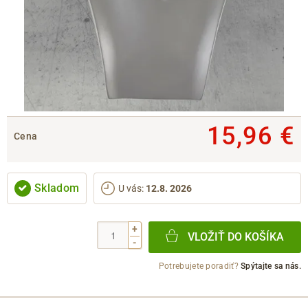
15,96 €
Cena
Skladom
U vás
:
12.8. 2026
+
VLOŽIŤ DO KOŠÍKA
-
Potrebujete poradiť?
Spýtajte sa nás.