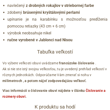
navlečený
z drobných rokajlov v striebornej farbe
zdobený
brúsenými kryštálovými perlami
upínanie je na karabínku s možnosťou predĺženia
pomocou retiazky (43 cm + 6 cm)
výrobok neobsahuje nikel
ručne vyrobené v Jablonci nad Nisou
Tabuľka veľkostí
Vo výbere veľkosti obuvi uvádzame
francúzske číslovanie
.
Ak si nie ste istý svojou veľkosťou, tu je uvedený prehľad veľkostí v
rôznych jednotkách. Odporúčame Vám zmerať si nohu v
milimetroch
, a potom nájsť zodpovedajúcu veľkosť.
Viac informácií o číslovanie obuvi nájdete v článku
Číslovanie a
rozmery obuvi
.
K produktu sa hodí