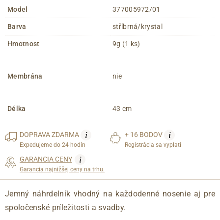
Model
377005972/01
Barva
stříbrná/krystal
Hmotnost
9g (1 ks)
Membrána
nie
Délka
43 cm
i
i
DOPRAVA
ZDARMA
+ 16 BODOV
Expedujeme do 24 hodín
Registrácia sa vyplatí
i
GARANCIA CENY
Garancia najnižšej ceny na trhu.
Jemný náhrdelník vhodný na každodenné nosenie aj pre
spoločenské príležitosti a svadby.