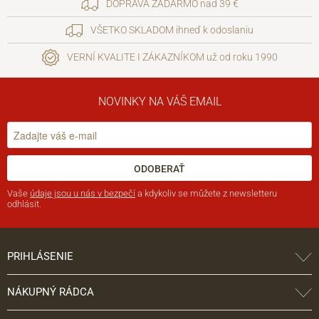
DOPRAVA ZADARMO nad 39 €
VŠETKO SKLADOM ihneď k odoslaniu
VERNÍ KVALITE I ZÁKAZNÍKOM už od roku 1990
NOVINKY NA VÁŠ EMAIL
ODOBERAŤ
Vaše
údaje jsou u nás v bezpečí
a kdykoliv se můžete z newsletteru
odhlásit.
PRIHLÁSENIE
NÁKUPNÝ RÁDCA