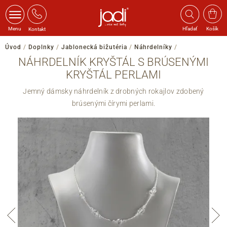
Menu
Hľadať
Košík
Kontakt
Úvod
/
Doplnky
/
Jablonecká bižutéria
/
Náhrdelníky
/
NÁHRDELNÍK KRYŠTÁL S BRÚSENÝMI
KRYŠTÁL PERLAMI
Jemný dámsky náhrdelník z drobných rokajlov zdobený
brúsenými čírymi perlami.