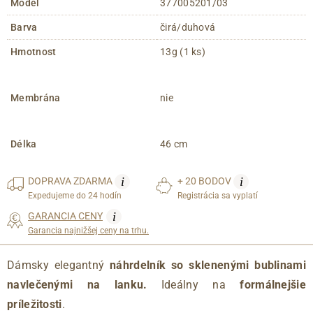
Model
377005201/03
Barva
čirá/duhová
Hmotnost
13g (1 ks)
Membrána
nie
Délka
46 cm
i
i
DOPRAVA
ZDARMA
+ 20 BODOV
Expedujeme do 24 hodín
Registrácia sa vyplatí
i
GARANCIA CENY
Garancia najnižšej ceny na trhu.
Dámsky elegantný
náhrdelník so sklenenými bublinami
navlečenými na lanku.
Ideálny na
formálnejšie
príležitosti
.