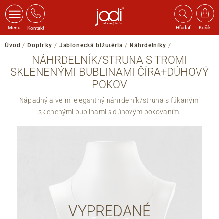
Menu
Hľadať
Košík
Kontakt
Úvod
/
Doplnky
/
Jablonecká bižutéria
/
Náhrdelníky
/
NÁHRDELNÍK/STRUNA S TROMI
SKLENENÝMI BUBLINAMI ČÍRA+DÚHOVÝ
POKOV
Nápadný a veľmi elegantný náhrdelník/struna s fúkanými
sklenenými bublinami s dúhovým pokovaním.
VYPREDANÉ