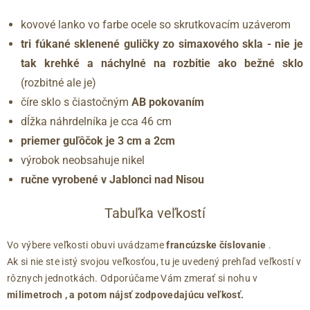
kovové lanko vo farbe ocele so skrutkovacím uzáverom
tri fúkané sklenené guličky zo simaxového skla - nie je
tak krehké a náchylné na rozbitie ako bežné sklo
(rozbitné ale je)
číre sklo s čiastočným
AB pokovaním
dĺžka náhrdelníka je cca 46 cm
priemer guľôčok je 3 cm a 2cm
výrobok neobsahuje nikel
ručne vyrobené v Jablonci nad Nisou
Tabuľka veľkostí
Vo výbere veľkosti obuvi uvádzame
francúzske číslovanie
.
Ak si nie ste istý svojou veľkosťou, tu je uvedený prehľad veľkostí v
rôznych jednotkách. Odporúčame Vám zmerať si nohu v
milimetroch
, a potom nájsť zodpovedajúcu veľkosť.