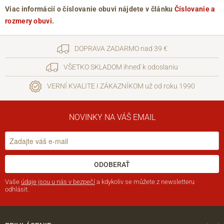
Viac informácií o číslovanie obuvi nájdete v článku
Číslovanie a
rozmery obuvi
.
DOPRAVA ZADARMO nad 39 €
VŠETKO SKLADOM ihneď k odoslaniu
VERNÍ KVALITE I ZÁKAZNÍKOM už od roku 1990
NOVINKY NA VÁŠ EMAIL
ODOBERAŤ
Vaše
údaje jsou u nás v bezpečí
a kdykoliv se můžete z newsletteru
odhlásit.