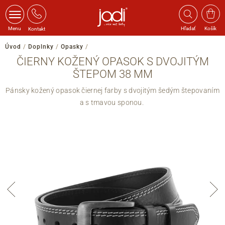
Menu
Hľadať
Košík
Kontakt
Úvod
/
Doplnky
/
Opasky
/
ČIERNY KOŽENÝ OPASOK S DVOJITÝM
ŠTEPOM 38 MM
Pánsky kožený opasok čiernej farby s dvojitým šedým štepovaním
a s tmavou sponou.