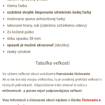
čierna farba
ozdobné dvojité štepovanie striebristo šedej farby
matovaná spona antracitovej farby
lakované hrany, rub (zabránia zafarbeniu odevu)
2x kožené pútko
šírka opasku 38 mm
opasok je možné skracovať
(skrutka)
český výrobok
Tabuľka veľkostí
Vo výbere veľkosti obuvi uvádzame
francúzske číslovanie
.
Ak si nie ste istý svojou veľkosťou, tu je uvedený prehľad veľkostí v
rôznych jednotkách. Odporúčame Vám zmerať si nohu v
milimetroch
, a potom nájsť zodpovedajúcu veľkosť.
Viac informácií o číslovanie obuvi nájdete v článku
Číslovanie a