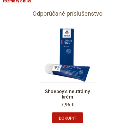
rozmery obuvi
.
Odporúčané príslušenstvo
Shoeboy's neutrálny
krém
7,96 €
DOKÚPIŤ