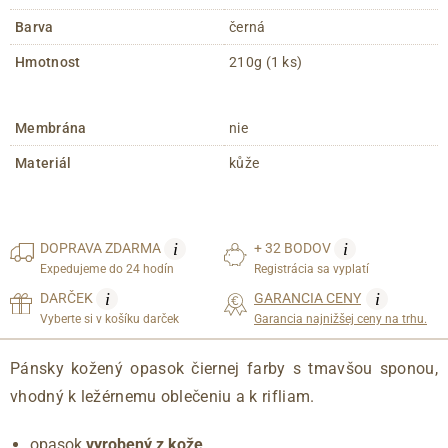
Barva
černá
Hmotnost
210g (1 ks)
Membrána
nie
Materiál
kůže
i
i
DOPRAVA
ZDARMA
+ 32 BODOV
Expedujeme do 24 hodín
Registrácia sa vyplatí
i
i
DARČEK
GARANCIA CENY
Vyberte si v košíku darček
Garancia najnižšej ceny na trhu.
Pánsky kožený opasok čiernej farby s tmavšou sponou,
vhodný k ležérnemu oblečeniu a k rifliam.
opasok
vyrobený z kože