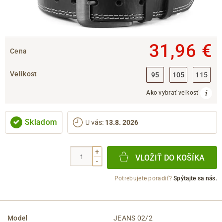
31,96 €
Cena
Velikost
95
105
115
Ako vybrať veľkosť
Skladom
U vás
:
13.8. 2026
+
VLOŽIŤ DO KOŠÍKA
-
Potrebujete poradiť?
Spýtajte sa nás.
Model
JEANS 02/2