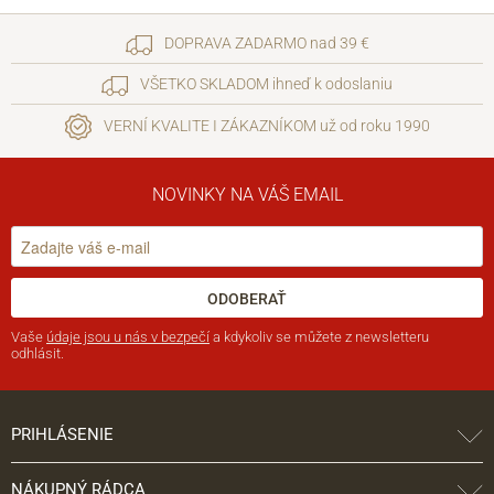
DOPRAVA ZADARMO nad 39 €
VŠETKO SKLADOM ihneď k odoslaniu
VERNÍ KVALITE I ZÁKAZNÍKOM už od roku 1990
NOVINKY NA VÁŠ EMAIL
ODOBERAŤ
Vaše
údaje jsou u nás v bezpečí
a kdykoliv se můžete z newsletteru
odhlásit.
PRIHLÁSENIE
NÁKUPNÝ RÁDCA