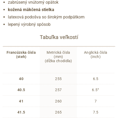
zabrúsený vnútorný opätok
kožená mäkčená stielka
latexová podošva so širokým podpätkom
lepený výrobný spôsob
Tabuľka veľkostí
Francúzska čísla
Metrická čísla
Anglická čísla
(steh)
(mm)
(inch)
(dĺžka chodidla)
40
255
6.5
+
40.5
257
6.5
41
260
7
41.5
265
7.5