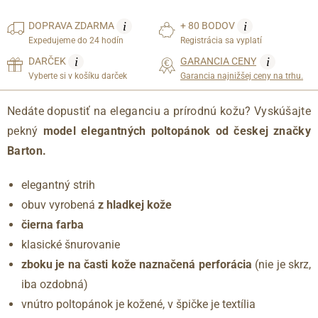
i
i
DOPRAVA
ZDARMA
+ 80 BODOV
Expedujeme do 24 hodín
Registrácia sa vyplatí
i
i
DARČEK
GARANCIA CENY
Vyberte si v košíku darček
Garancia najnižšej ceny na trhu.
Nedáte dopustiť na eleganciu a prírodnú kožu?
Vyskúšajte
pekný
model elegantných poltopánok od českej značky
Barton.
elegantný strih
obuv vyrobená
z hladkej kože
čierna farba
klasické šnurovanie
zboku je na časti kože naznačená perforácia
(nie je skrz,
iba ozdobná)
vnútro poltopánok je kožené, v špičke je textília