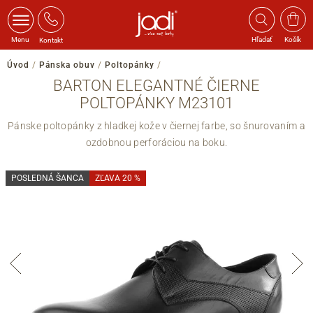
Menu
Hľadať
Košík
Kontakt
Úvod
/
Pánska obuv
/
Poltopánky
/
BARTON ELEGANTNÉ ČIERNE
POLTOPÁNKY M23101
Pánske poltopánky z hladkej kože v čiernej farbe, so šnurovaním a
ozdobnou perforáciou na boku.
POSLEDNÁ ŠANCA
ZĽAVA 20 %