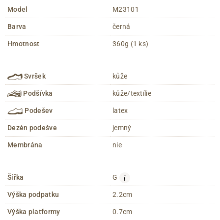
Model
M23101
Barva
černá
Hmotnost
360g (1 ks)
Svršek
kůže
Podšívka
kůže/textílie
Podešev
latex
Dezén podešve
jemný
Membrána
nie
i
Šířka
G
Výška podpatku
2.2cm
Výška platformy
0.7cm