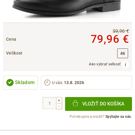
99,96 €
79,96 €
Cena
Velikost
46
Ako vybrať veľkosť
Skladom
U vás
:
13.8. 2026
+
VLOŽIŤ DO KOŠÍKA
-
Potrebujete poradiť?
Spýtajte sa nás.