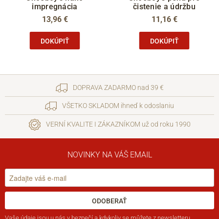
impregnácia
čistenie a údržbu
13,96 €
11,16 €
DOKÚPIŤ
DOKÚPIŤ
DOPRAVA ZADARMO nad 39 €
VŠETKO SKLADOM ihneď k odoslaniu
VERNÍ KVALITE I ZÁKAZNÍKOM už od roku 1990
NOVINKY NA VÁŠ EMAIL
ODOBERAŤ
Vaše
údaje jsou u nás v bezpečí
a kdykoliv se můžete z newsletteru