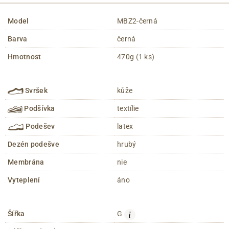
Model
MBZ2-černá
Barva
černá
Hmotnost
470g (1 ks)
Svršek
kůže
Podšívka
textílie
Podešev
latex
Dezén podešve
hrubý
Membrána
nie
Vyteplení
áno
i
Šířka
G