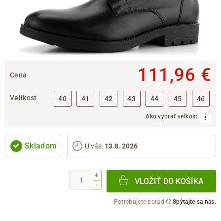
111,96 €
Cena
Velikost
40
41
42
43
44
45
46
Ako vybrať veľkosť
Skladom
U vás
:
13.8. 2026
+
VLOŽIŤ DO KOŠÍKA
-
Potrebujete poradiť?
Spýtajte sa nás.