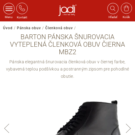
Menu
Hľadať
Košík
Kontakt
Úvod
/
Pánska obuv
/
Členková obuv
/
BARTON PÁNSKA ŠNUROVACIA
VYTEPLENÁ ČLENKOVÁ OBUV ČIERNA
MBZ2
Pánska elegantná šnurovacia členková obuv v čiernej farbe,
vybavená teplou podšívkou a postranným zipsom pre pohodlné
obutie.