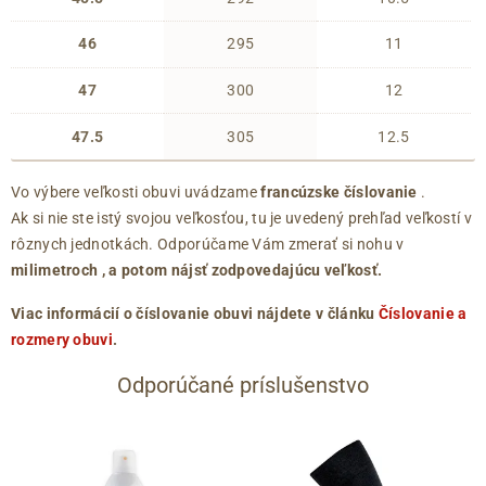
46
295
11
47
300
12
47.5
305
12.5
Vo výbere veľkosti obuvi uvádzame
francúzske číslovanie
.
Ak si nie ste istý svojou veľkosťou, tu je uvedený prehľad veľkostí v
rôznych jednotkách. Odporúčame Vám zmerať si nohu v
milimetroch
, a potom nájsť zodpovedajúcu veľkosť.
Viac informácií o číslovanie obuvi nájdete v článku
Číslovanie a
rozmery obuvi
.
Odporúčané príslušenstvo