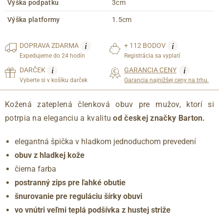
Výška podpatku
3cm
Výška platformy
1.5cm
i
i
DOPRAVA
ZDARMA
+ 112 BODOV
Expedujeme do 24 hodín
Registrácia sa vyplatí
i
i
DARČEK
GARANCIA CENY
Vyberte si v košíku darček
Garancia najnižšej ceny na trhu.
Kožená zateplená členková obuv pre mužov, ktorí si
potrpia na eleganciu a kvalitu
od českej značky Barton.
elegantná špička v hladkom jednoduchom prevedení
obuv z hladkej kože
čierna farba
postranný zips pre ľahké obutie
šnurovanie pre reguláciu šírky obuvi
vo vnútri veľmi teplá podšívka z hustej striže