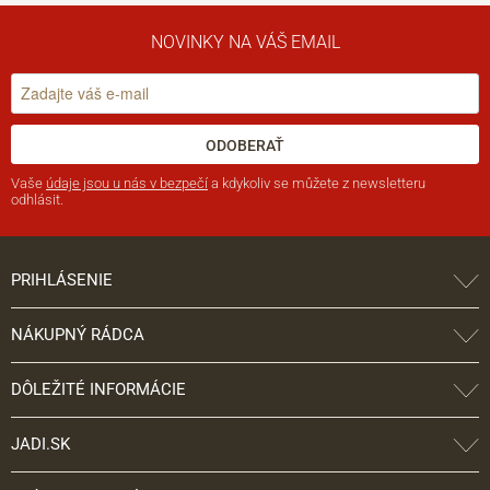
NOVINKY NA VÁŠ EMAIL
ODOBERAŤ
Vaše
údaje jsou u nás v bezpečí
a kdykoliv se můžete z newsletteru
odhlásit.
PRIHLÁSENIE
NÁKUPNÝ RÁDCA
DÔLEŽITÉ INFORMÁCIE
JADI.SK