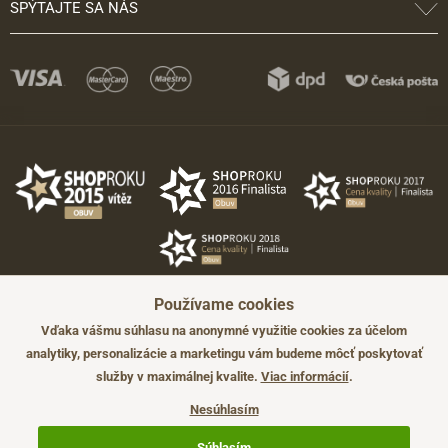
SPÝTAJTE SA NÁS
Používame cookies
Vďaka vášmu súhlasu na anonymné využitie cookies za účelom
analytiky, personalizácie a marketingu vám budeme môcť poskytovať
služby v maximálnej kvalite.
Viac informácií
.
©2026 JADI.sk. Užitie materiálov bez súhlasu nie je možné.
Údaje majú len informatívny charakter a môžu byť zmenené bez
Nesúhlasím
predchádzajúceho upozornenia.
Technicky zajišťuje
Simplia.cz
.
Súhlasím