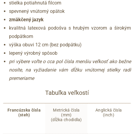
stielka potiahnutá filcom
spevnený vnútorný opätok
zmäkčený jazyk
kvalitná latexová podošva s hrubým vzorom a širokým
podpätkom
výška obuvi 12 cm (bez podpätku)
lepený výrobný spôsob
pri výbere voľte o cca pol čísla menšiu veľkosť ako bežne
nosíte, na vyžiadanie vám dĺžku vnútornej stielky radi
premeriame
Tabuľka veľkostí
Francúzska čísla
Metrická čísla
Anglická čísla
(steh)
(mm)
(inch)
(dĺžka chodidla)