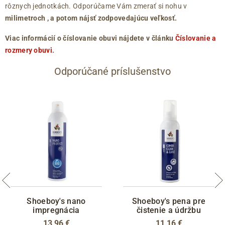
rôznych jednotkách. Odporúčame Vám zmerať si nohu v
milimetroch
, a potom nájsť zodpovedajúcu veľkosť.
Viac informácií o číslovanie obuvi nájdete v článku
Číslovanie a
rozmery obuvi
.
Odporúčané príslušenstvo
Shoeboy's nano
Shoeboy's pena pre
impregnácia
čistenie a údržbu
13,96 €
11,16 €