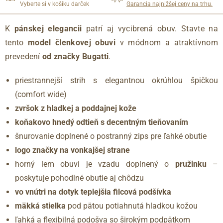
Vyberte si v košíku darček
Garancia najnižšej ceny na trhu.
K
pánskej elegancii
patrí aj vycibrená obuv.
Stavte na
tento
model členkovej obuvi
v módnom a atraktívnom
prevedení
od značky Bugatti
.
priestrannejší strih s elegantnou okrúhlou špičkou
(comfort wide)
zvršok z hladkej a poddajnej kože
koňakovo hnedý odtieň s decentným tieňovaním
šnurovanie doplnené o postranný zips pre ľahké obutie
logo značky na vonkajšej strane
horný lem obuvi je vzadu doplnený o
pružinku
–
poskytuje pohodlné obutie aj chôdzu
vo vnútri na dotyk teplejšia filcová podšívka
mäkká stielka
pod pätou potiahnutá hladkou kožou
ľahká a flexibilná podošva so širokým podpätkom