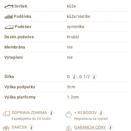
Svršek
kůže
Podšívka
kůže/textílie
Podešev
syntetika
Dezén podešve
hrubší
Membrána
nie
Vyteplení
nie
i
i
Šířka
G
, G 1/2
Výška podpatku
3cm
Výška platformy
1.2cm
i
i
DOPRAVA
ZDARMA
+ 80 BODOV
Expedujeme do 24 hodín
Registrácia sa vyplatí
i
i
DARČEK
GARANCIA CENY