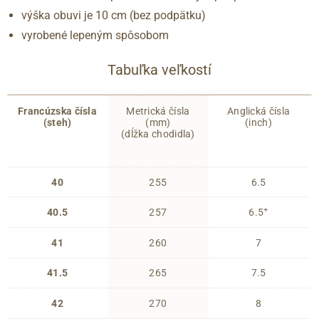
výška obuvi je 10 cm (bez podpätku)
vyrobené lepeným spôsobom
Tabuľka veľkostí
Francúzska čísla
Metrická čísla
Anglická čísla
(steh)
(mm)
(inch)
(dĺžka chodidla)
40
255
6.5
+
40.5
257
6.5
41
260
7
41.5
265
7.5
42
270
8