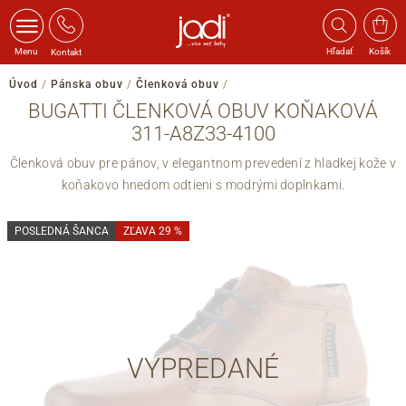
Menu
Hľadať
Košík
Kontakt
Úvod
/
Pánska obuv
/
Členková obuv
/
BUGATTI ČLENKOVÁ OBUV KOŇAKOVÁ
311-A8Z33-4100
Členková obuv pre pánov, v elegantnom prevedení z hladkej kože v
koňakovo hnedom odtieni s modrými doplnkami.
POSLEDNÁ ŠANCA
ZĽAVA 29 %
VYPREDANÉ