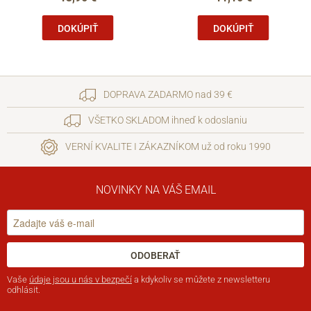
DOKÚPIŤ
DOKÚPIŤ
DOPRAVA ZADARMO nad 39 €
VŠETKO SKLADOM ihneď k odoslaniu
VERNÍ KVALITE I ZÁKAZNÍKOM už od roku 1990
NOVINKY NA VÁŠ EMAIL
ODOBERAŤ
Vaše
údaje jsou u nás v bezpečí
a kdykoliv se můžete z newsletteru
odhlásit.