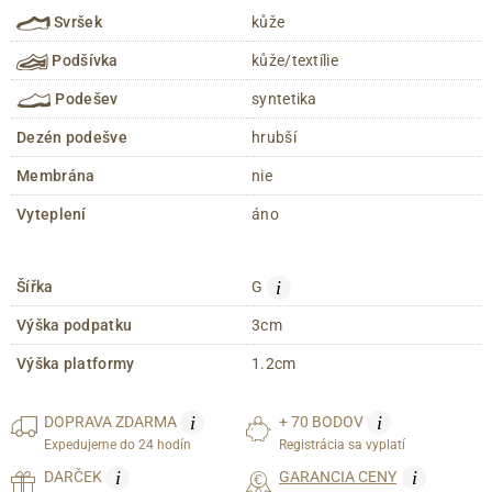
Svršek
kůže
Podšívka
kůže/textílie
Podešev
syntetika
Dezén podešve
hrubší
Membrána
nie
Vyteplení
áno
i
Šířka
G
Výška podpatku
3cm
Výška platformy
1.2cm
i
i
DOPRAVA
ZDARMA
+ 70 BODOV
Expedujeme do 24 hodín
Registrácia sa vyplatí
i
i
DARČEK
GARANCIA CENY