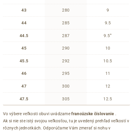
43
280
9
44
285
9.5
+
44.5
287
9.5
45
290
10
45.5
292
10.5
46
295
11
47
300
12
47.5
305
12.5
Vo výbere veľkosti obuvi uvádzame
francúzske číslovanie
.
Ak si nie ste istý svojou veľkosťou, tu je uvedený prehľad veľkostí v
rôznych jednotkách. Odporúčame Vám zmerať si nohu v