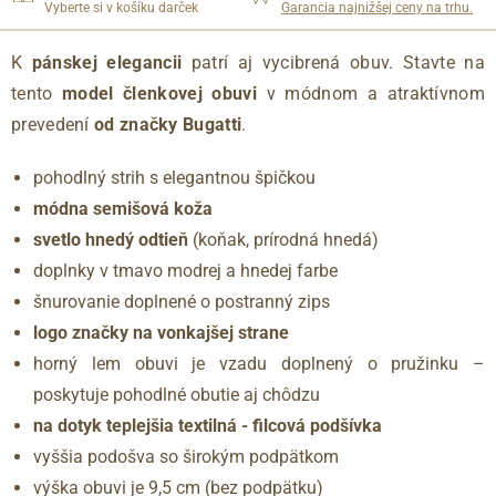
Vyberte si v košíku darček
Garancia najnižšej ceny na trhu.
K
pánskej elegancii
patrí aj vycibrená obuv.
Stavte na
tento
model členkovej obuvi
v módnom a atraktívnom
prevedení
od značky Bugatti
.
pohodlný strih s elegantnou špičkou
módna semišová koža
svetlo hnedý odtieň
(koňak, prírodná hnedá)
doplnky v tmavo modrej a hnedej farbe
šnurovanie doplnené o postranný zips
logo značky na vonkajšej strane
horný lem obuvi je vzadu doplnený o pružinku –
poskytuje pohodlné obutie aj chôdzu
na dotyk teplejšia textilná - filcová podšívka
vyššia podošva so širokým podpätkom
výška obuvi je 9,5 cm (bez podpätku)