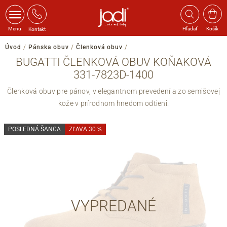
Menu
Hľadať
Košík
Kontakt
Úvod
/
Pánska obuv
/
Členková obuv
/
BUGATTI ČLENKOVÁ OBUV KOŇAKOVÁ
331-7823D-1400
Členková obuv pre pánov, v elegantnom prevedení a zo semišovej
kože v prírodnom hnedom odtieni.
POSLEDNÁ ŠANCA
ZĽAVA 30 %
VYPREDANÉ