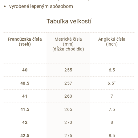
vyrobené lepeným spôsobom
Tabuľka veľkostí
Francúzska čísla
Metrická čísla
Anglická čísla
(steh)
(mm)
(inch)
(dĺžka chodidla)
40
255
6.5
+
40.5
257
6.5
41
260
7
41.5
265
7.5
42
270
8
42.5
275
8.5