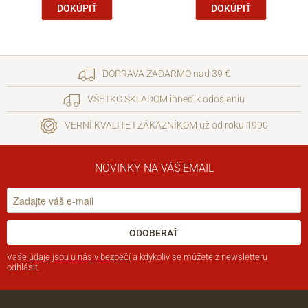
DOKÚPIŤ
DOKÚPIŤ
DOPRAVA ZADARMO nad 39 €
VŠETKO SKLADOM ihneď k odoslaniu
VERNÍ KVALITE I ZÁKAZNÍKOM už od roku 1990
NOVINKY NA VÁŠ EMAIL
ODOBERAŤ
Vaše
údaje jsou u nás v bezpečí
a kdykoliv se můžete z newsletteru
odhlásit.