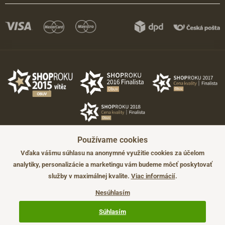
Používame cookies
Vďaka vášmu súhlasu na anonymné využitie cookies za účelom
analytiky, personalizácie a marketingu vám budeme môcť poskytovať
služby v maximálnej kvalite.
Viac informácií
.
©2026 JADI.sk. Užitie materiálov bez súhlasu nie je možné.
Údaje majú len informatívny charakter a môžu byť zmenené bez
Nesúhlasím
predchádzajúceho upozornenia.
Technicky zajišťuje
Simplia.cz
.
Súhlasím