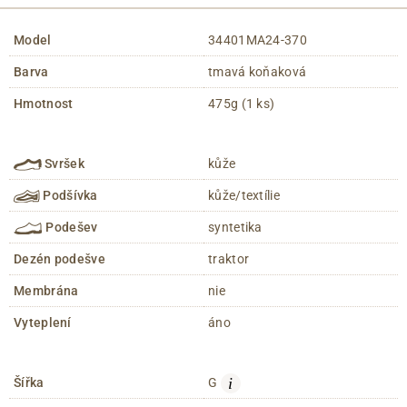
Model
34401MA24-370
Barva
tmavá koňaková
Hmotnost
475g (1 ks)
Svršek
kůže
Podšívka
kůže/textílie
Podešev
syntetika
Dezén podešve
traktor
Membrána
nie
Vyteplení
áno
i
Šířka
G