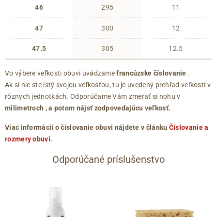
46
295
11
47
300
12
47.5
305
12.5
Vo výbere veľkosti obuvi uvádzame
francúzske číslovanie
.
Ak si nie ste istý svojou veľkosťou, tu je uvedený prehľad veľkostí v
rôznych jednotkách. Odporúčame Vám zmerať si nohu v
milimetroch
, a potom nájsť zodpovedajúcu veľkosť.
Viac informácií o číslovanie obuvi nájdete v článku
Číslovanie a
rozmery obuvi
.
Odporúčané príslušenstvo