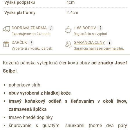
Výška podpatku
4cm
Výška platformy
2.4cm
i
i
DOPRAVA
ZDARMA
+ 68 BODOV
Expedujeme do 24 hodín
Registrácia sa vyplatí
i
i
DARČEK
GARANCIA CENY
Vyberte si v košíku darček
Garancia najnižšej ceny na trhu.
Kožená pánska vyteplená členková obuv
od značky Josef
Seibel
.
pohorkový strih
obuv vyrobená z hladkej kože
tmavý koňakový odtieň s tieňovaním v okolí švov,
zatmavená špička
tmavo hnedé doplnky
šnurovanie s guľatými šnúrkami (horné dva páry