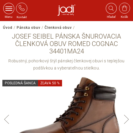
Menu
Hľadať
Košík
Kontakt
Úvod
/
Pánska obuv
/
Členková obuv
/
JOSEF SEIBEL PÁNSKA ŠNUROVACIA
ČLENKOVÁ OBUV ROMED COGNAC
34401MA24
Robustný, pohorkový štýl pánskej členkovej obuvi s teplejšou
podšívkou a vyberateľnou stielkou.
POSLEDNÁ ŠANCA
ZĽAVA 50 %