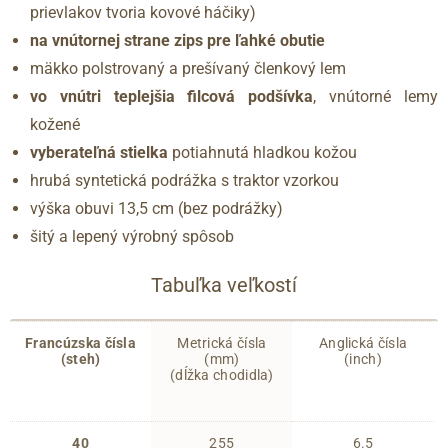
prievlakov tvoria kovové háčiky)
na vnútornej strane zips pre ľahké obutie
mäkko polstrovaný a prešívaný členkový lem
vo vnútri teplejšia filcová podšívka
, vnútorné lemy
kožené
vyberateľná stielka
potiahnutá hladkou kožou
hrubá syntetická podrážka s traktor vzorkou
výška obuvi 13,5 cm (bez podrážky)
šitý a lepený výrobný spôsob
Tabuľka veľkostí
Francúzska čísla
Metrická čísla
Anglická čísla
(steh)
(mm)
(inch)
(dĺžka chodidla)
40
255
6.5