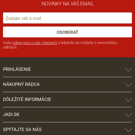
NOVINKY NA VÁŠ EMAIL
ODOBERAŤ
Vaše
údaje jsou u nás v bezpečí
a kdykoliv se můžete z newsletteru
odhlásit.
PRIHLÁSENIE
NÁKUPNÝ RÁDCA
DÔLEŽITÉ INFORMÁCIE
JADI.SK
SPÝTAJTE SA NÁS