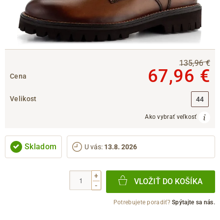
135,96 €
67,96 €
Cena
Velikost
44
Ako vybrať veľkosť
Skladom
U vás
:
13.8. 2026
+
VLOŽIŤ DO KOŠÍKA
-
Potrebujete poradiť?
Spýtajte sa nás.