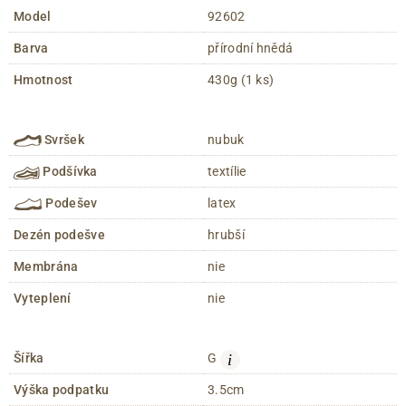
Model
92602
Barva
přírodní hnědá
Hmotnost
430g (1 ks)
Svršek
nubuk
Podšívka
textílie
Podešev
latex
Dezén podešve
hrubší
Membrána
nie
Vyteplení
nie
i
Šířka
G
Výška podpatku
3.5cm