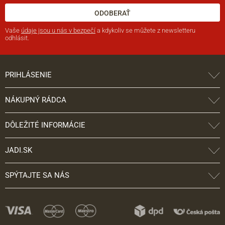
ODOBERAŤ
Vaše
údaje jsou u nás v bezpečí
a kdykoliv se můžete z newsletteru
odhlásit.
PRIHLÁSENIE
NÁKUPNÝ RÁDCA
DÔLEŽITÉ INFORMÁCIE
JADI.SK
SPÝTAJTE SA NÁS