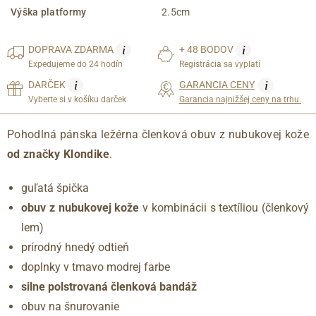
Výška platformy
2.5cm
i
i
DOPRAVA
ZDARMA
+ 48 BODOV
Expedujeme do 24 hodín
Registrácia sa vyplatí
i
i
DARČEK
GARANCIA CENY
Vyberte si v košíku darček
Garancia najnižšej ceny na trhu.
Pohodlná pánska ležérna členková obuv z nubukovej kože
od značky Klondike
.
guľatá špička
obuv z nubukovej kože
v kombinácii s textíliou (členkový
lem)
prírodný hnedý odtieň
doplnky v tmavo modrej farbe
silne polstrovaná členková bandáž
obuv na šnurovanie