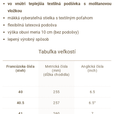
vo vnútri teplejšia textilná podšívka s molitanovou
vložkou
mäkká vyberateľná stielka s textilným poťahom
flexibilná latexová podošva
výška obuvi meria 10 cm (bez podošvy)
lepený výrobný spôsob
Tabuľka veľkostí
Francúzska čísla
Metrická čísla
Anglická čísla
(steh)
(mm)
(inch)
(dĺžka chodidla)
40
255
6.5
+
40.5
257
6.5
41
260
7