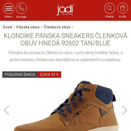
Menu
Hľadať
Košík
Kontakt
Úvod
/
Pánska obuv
/
Členková obuv
/
KLONDIKE PÁNSKA SNEAKERS ČLENKOVÁ
OBUV HNEDÁ 92602 TAN/BLUE
Pánska šnurovacia členková obuv v prírodnej hnedej farbe, s
polstrovanou členkovou bandážou a vyberateľnou stielkou.
POSLEDNÁ ŠANCA
ZĽAVA 50 %