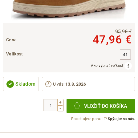
95,96 €
47,96 €
Cena
Velikost
41
Ako vybrať veľkosť
Skladom
U vás
:
13.8. 2026
+
VLOŽIŤ DO KOŠÍKA
-
Potrebujete poradiť?
Spýtajte sa nás.