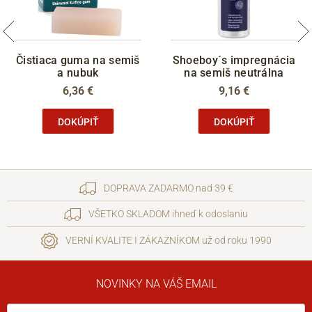
Čistiaca guma na semiš
Shoeboy´s impregnácia
a nubuk
na semiš neutrálna
6,36 €
9,16 €
DOKÚPIŤ
DOKÚPIŤ
DOPRAVA ZADARMO nad 39 €
VŠETKO SKLADOM ihneď k odoslaniu
VERNÍ KVALITE I ZÁKAZNÍKOM už od roku 1990
NOVINKY NA VÁŠ EMAIL