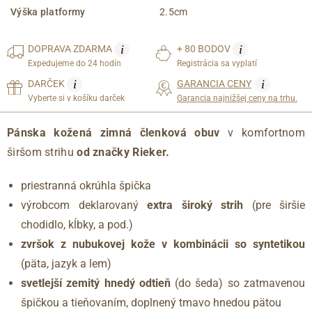
Výška platformy
2.5cm
i
i
DOPRAVA
ZDARMA
+ 80 BODOV
Expedujeme do 24 hodín
Registrácia sa vyplatí
i
i
DARČEK
GARANCIA CENY
Vyberte si v košíku darček
Garancia najnižšej ceny na trhu.
Pánska kožená zimná členková obuv
v komfortnom
širšom strihu
od značky Rieker.
priestranná okrúhla špička
výrobcom deklarovaný
extra široký strih
(pre širšie
chodidlo, kĺbky, a pod.)
zvršok z nubukovej kože v kombinácii so syntetikou
(päta, jazyk a lem)
svetlejší zemitý hnedý odtieň
(do šeda) so zatmavenou
špičkou a tieňovaním, doplnený tmavo hnedou pätou