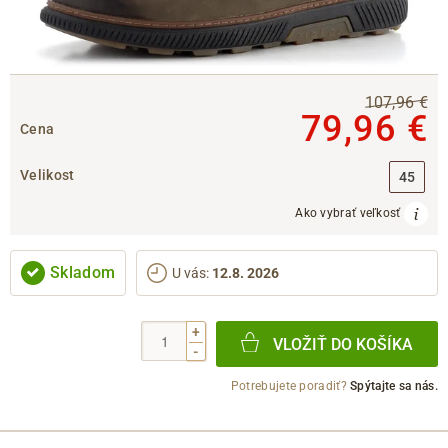
107,96 €
79,96 €
Cena
Velikost
45
Ako vybrať veľkosť
Skladom
U vás
:
12.8. 2026
+
VLOŽIŤ DO KOŠÍKA
-
Potrebujete poradiť?
Spýtajte sa nás.