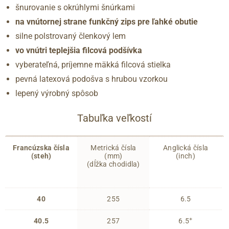
šnurovanie s okrúhlymi šnúrkami
na vnútornej strane funkčný zips pre ľahké obutie
silne polstrovaný členkový lem
vo vnútri teplejšia filcová podšívka
vyberateľná, príjemne mäkká filcová stielka
pevná latexová podošva s hrubou vzorkou
lepený výrobný spôsob
Tabuľka veľkostí
Francúzska čísla
Metrická čísla
Anglická čísla
(steh)
(mm)
(inch)
(dĺžka chodidla)
40
255
6.5
+
40.5
257
6.5