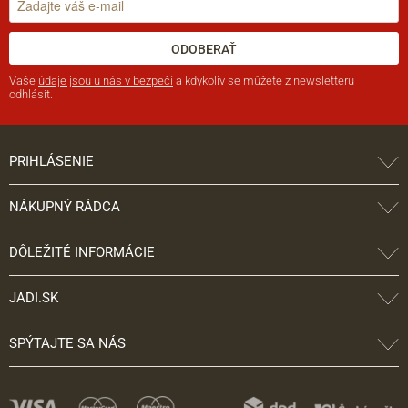
ODOBERAŤ
Vaše
údaje jsou u nás v bezpečí
a kdykoliv se můžete z newsletteru
odhlásit.
PRIHLÁSENIE
NÁKUPNÝ RÁDCA
DÔLEŽITÉ INFORMÁCIE
JADI.SK
SPÝTAJTE SA NÁS