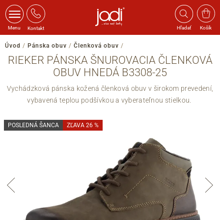
Menu
Hľadať
Košík
Kontakt
Úvod
/
Pánska obuv
/
Členková obuv
/
RIEKER PÁNSKA ŠNUROVACIA ČLENKOVÁ
OBUV HNEDÁ B3308-25
Vychádzková pánska kožená členková obuv v širokom prevedení,
vybavená teplou podšívkou a vyberateľnou stielkou.
POSLEDNÁ ŠANCA
ZĽAVA 26 %