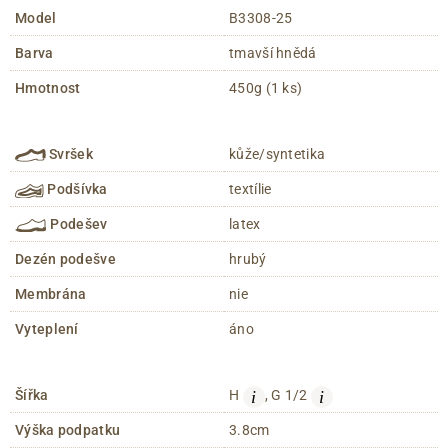
Model
B3308-25
Barva
tmavší hnědá
Hmotnost
450g (1 ks)
Svršek
kůže/syntetika
Podšívka
textílie
Podešev
latex
Dezén podešve
hrubý
Membrána
nie
Vyteplení
áno
i
i
Šířka
H
, G 1/2
Výška podpatku
3.8cm