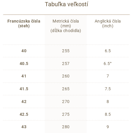
Tabuľka veľkostí
Francúzska čísla
Metrická čísla
Anglická čísla
(steh)
(mm)
(inch)
(dĺžka chodidla)
40
255
6.5
+
40.5
257
6.5
41
260
7
41.5
265
7.5
42
270
8
42.5
275
8.5
43
280
9