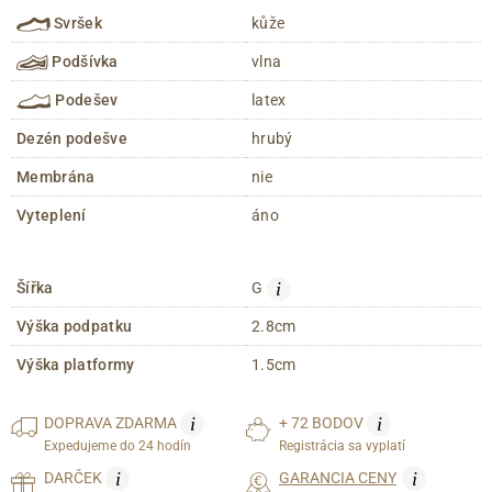
Svršek
kůže
Podšívka
vlna
Podešev
latex
Dezén podešve
hrubý
Membrána
nie
Vyteplení
áno
i
Šířka
G
Výška podpatku
2.8cm
Výška platformy
1.5cm
i
i
DOPRAVA
ZDARMA
+ 72 BODOV
Expedujeme do 24 hodín
Registrácia sa vyplatí
i
i
DARČEK
GARANCIA CENY