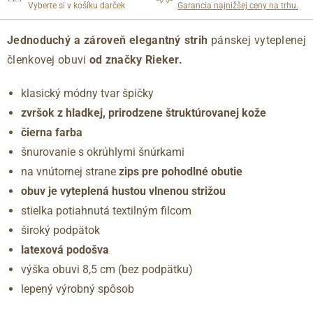
Vyberte si v košíku darček
Garancia najnižšej ceny na trhu.
Jednoduchý a zároveň elegantný strih
pánskej vyteplenej
členkovej obuvi
od značky Rieker.
klasický módny tvar špičky
zvršok z hladkej, prirodzene štruktúrovanej kože
čierna farba
šnurovanie s okrúhlymi šnúrkami
na vnútornej strane
zips pre pohodlné obutie
obuv je vyteplená hustou vlnenou strižou
stielka potiahnutá textilným filcom
široký podpätok
latexová podošva
výška obuvi 8,5 cm (bez podpätku)
lepený výrobný spôsob