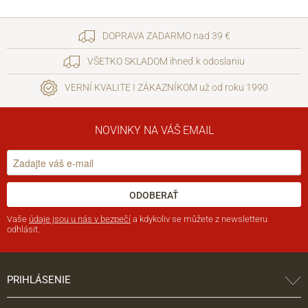
DOPRAVA ZADARMO nad 39 €
VŠETKO SKLADOM ihneď k odoslaniu
VERNÍ KVALITE I ZÁKAZNÍKOM už od roku 1990
NOVINKY NA VÁŠ EMAIL
ODOBERAŤ
Vaše
údaje jsou u nás v bezpečí
a kdykoliv se můžete z newsletteru
odhlásit.
PRIHLÁSENIE