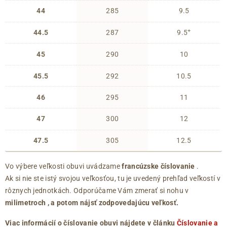
44
285
9.5
+
44.5
287
9.5
45
290
10
45.5
292
10.5
46
295
11
47
300
12
47.5
305
12.5
Vo výbere veľkosti obuvi uvádzame
francúzske číslovanie
.
Ak si nie ste istý svojou veľkosťou, tu je uvedený prehľad veľkostí v
rôznych jednotkách. Odporúčame Vám zmerať si nohu v
milimetroch
, a potom nájsť zodpovedajúcu veľkosť.
Viac informácií o číslovanie obuvi nájdete v článku
Číslovanie a