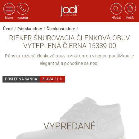
Menu
Hľadať
Košík
Kontakt
Úvod
/
Pánska obuv
/
Členková obuv
/
RIEKER ŠNUROVACIA ČLENKOVÁ OBUV
VYTEPLENÁ ČIERNA 15339-00
Pánska kožená členková obuv s vnútornou vlnenou podšívkou je
elegantná a pohodlne sa nosí.
POSLEDNÁ ŠANCA
ZĽAVA 31 %
VYPREDANÉ