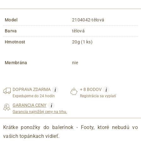
Model
2104042-tělová
Barva
tělová
Hmotnost
20g (1 ks)
Membrána
nie
i
i
DOPRAVA
ZDARMA
+ 8 BODOV
Expedujeme do 24 hodín
Registrácia sa vyplatí
i
GARANCIA CENY
Garancia najnižšej ceny na trhu.
Krátke ponožky do balerínok - Footy, ktoré nebudú vo
vašich topánkach vidieť.