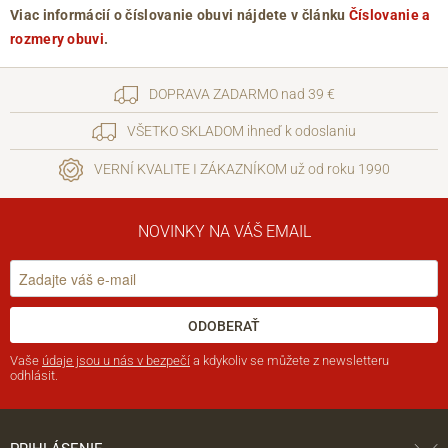
Viac informácií o číslovanie obuvi nájdete v článku
Číslovanie a
rozmery obuvi
.
DOPRAVA ZADARMO nad 39 €
VŠETKO SKLADOM ihneď k odoslaniu
VERNÍ KVALITE I ZÁKAZNÍKOM už od roku 1990
NOVINKY NA VÁŠ EMAIL
ODOBERAŤ
Vaše
údaje jsou u nás v bezpečí
a kdykoliv se můžete z newsletteru
odhlásit.