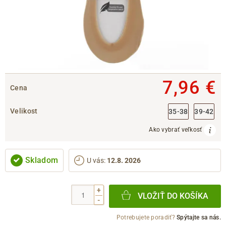
7,96 €
Cena
Velikost
35-38
39-42
Ako vybrať veľkosť
Skladom
U vás
:
12.8. 2026
+
VLOŽIŤ DO KOŠÍKA
-
Potrebujete poradiť?
Spýtajte sa nás.