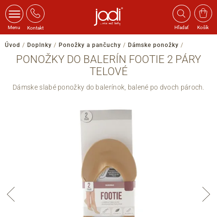
Menu
Hľadať
Košík
Kontakt
Úvod
/
Doplnky
/
Ponožky a pančuchy
/
Dámske ponožky
/
PONOŽKY DO BALERÍN FOOTIE 2 PÁRY
TELOVÉ
Dámske slabé ponožky do balerínok, balené po dvoch pároch.