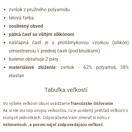
zvršok z pružného polyamidu
telová farba
zosilnený obvod
pätná časť so všitým silikónom
nášľapná časť je s protišmykovou vzorkou (silikón)
umiestnenou v prednej časti (pod bruškami)
balenie obsahuje 2 páry
materiálové zloženie
: zvršok - 62% polyamid, 38%
elastan
Tabuľka veľkostí
Vo výbere veľkosti obuvi uvádzame
francúzske číslovanie
.
Ak si nie ste istý svojou veľkosťou, tu je uvedený prehľad veľkostí v
rôznych jednotkách. Odporúčame Vám zmerať si nohu v
milimetroch
, a potom nájsť zodpovedajúcu veľkosť.