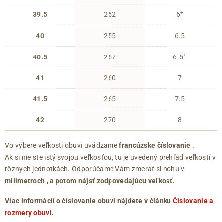
+
39.5
252
6
40
255
6.5
+
40.5
257
6.5
41
260
7
41.5
265
7.5
42
270
8
Vo výbere veľkosti obuvi uvádzame
francúzske číslovanie
.
Ak si nie ste istý svojou veľkosťou, tu je uvedený prehľad veľkostí v
rôznych jednotkách. Odporúčame Vám zmerať si nohu v
milimetroch
, a potom nájsť zodpovedajúcu veľkosť.
Viac informácií o číslovanie obuvi nájdete v článku
Číslovanie a
rozmery obuvi
.