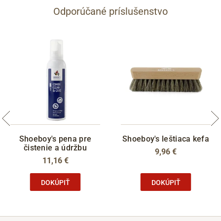
Odporúčané príslušenstvo
Shoeboy's pena pre
Shoeboy's leštiaca kefa
čistenie a údržbu
9,96 €
11,16 €
DOKÚPIŤ
DOKÚPIŤ