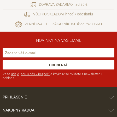
DOPRAVA ZADARMO nad 39 €
VŠETKO SKLADOM ihneď k odoslaniu
VERNÍ KVALITE I ZÁKAZNÍKOM už od roku 1990
NOVINKY NA VÁŠ EMAIL
ODOBERAŤ
Vaše
údaje jsou u nás v bezpečí
a kdykoliv se můžete z newsletteru
odhlásit.
PRIHLÁSENIE
NÁKUPNÝ RÁDCA