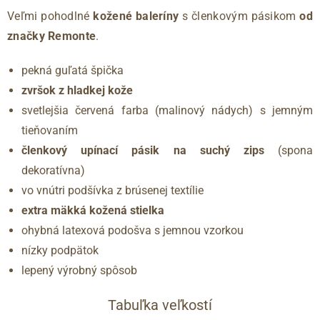
Veľmi pohodlné
kožené baleríny
s členkovým pásikom
od
značky Remonte
.
pekná guľatá špička
zvršok z hladkej kože
svetlejšia červená farba (malinový nádych) s jemným
tieňovaním
členkový upínací pásik na suchý zips
(spona
dekoratívna)
vo vnútri podšívka z brúsenej textílie
extra mäkká kožená stielka
ohybná latexová podošva s jemnou vzorkou
nízky podpätok
lepený výrobný spôsob​
Tabuľka veľkostí