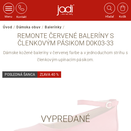
Menu
Hľadať
Košík
Kontakt
Úvod
/
Dámska obuv
/
Balerínky
/
REMONTE ČERVENÉ BALERÍNY S
ČLENKOVÝM PÁSIKOM D0K03-33
Dámske kožené baleríny v červenej farbe a v jednoduchom strihu s
členkovým upínacím pásikom.
POSLEDNÁ ŠANCA
ZĽAVA 40 %
VYPREDANÉ