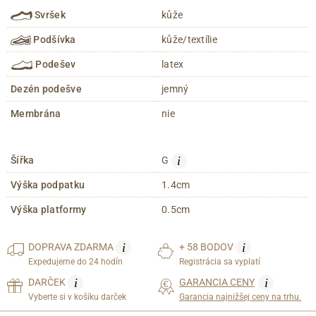
Svršek
kůže
Podšívka
kůže/textílie
Podešev
latex
Dezén podešve
jemný
Membrána
nie
i
Šířka
G
Výška podpatku
1.4cm
Výška platformy
0.5cm
i
i
DOPRAVA
ZDARMA
+ 58 BODOV
Expedujeme do 24 hodín
Registrácia sa vyplatí
i
i
DARČEK
GARANCIA CENY
Vyberte si v košíku darček
Garancia najnižšej ceny na trhu.