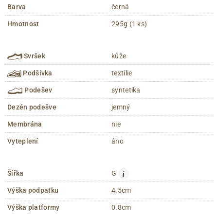
Barva
černá
Hmotnost
295g (1 ks)
Svršek
kůže
Podšívka
textílie
Podešev
syntetika
Dezén podešve
jemný
Membrána
nie
Vyteplení
áno
i
Šířka
G
Výška podpatku
4.5cm
Výška platformy
0.8cm