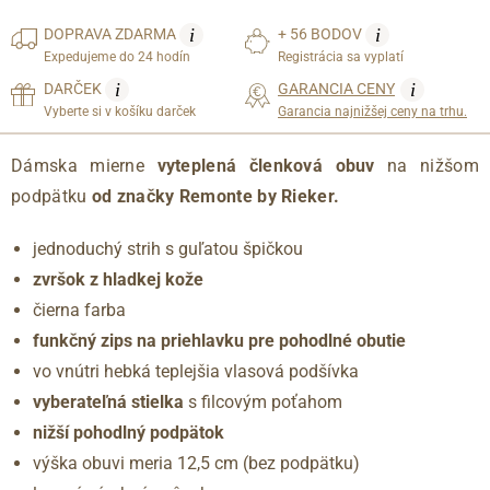
i
i
DOPRAVA
ZDARMA
+ 56 BODOV
Expedujeme do 24 hodín
Registrácia sa vyplatí
i
i
DARČEK
GARANCIA CENY
Vyberte si v košíku darček
Garancia najnižšej ceny na trhu.
Dámska mierne
vyteplená členková obuv
na nižšom
podpätku
od značky Remonte by Rieker.
jednoduchý strih s guľatou špičkou
zvršok z hladkej kože
čierna farba
funkčný zips na priehlavku pre pohodlné obutie
vo vnútri hebká teplejšia vlasová podšívka
vyberateľná stielka
s filcovým poťahom
nižší pohodlný podpätok
výška obuvi meria 12,5 cm (bez podpätku)