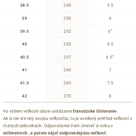
38.5
245
5.5
39
250
6
+
39.5
252
6
40
255
6.5
+
40.5
257
6.5
41
260
7
41.5
265
7.5
42
270
8
Vo výbere veľkosti obuvi uvádzame
francúzske číslovanie
.
Ak si nie ste istý svojou veľkosťou, tu je uvedený prehľad veľkostí v
rôznych jednotkách. Odporúčame Vám zmerať si nohu v
milimetroch
, a potom nájsť zodpovedajúcu veľkosť.