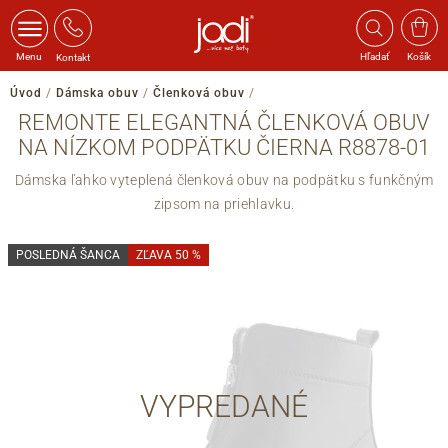
Menu
Hľadať
Košík
Kontakt
Úvod
/
Dámska obuv
/
Členková obuv
/
REMONTE ELEGANTNÁ ČLENKOVÁ OBUV
NA NÍZKOM PODPÄTKU ČIERNA R8878-01
Dámska ľahko vyteplená členková obuv na podpätku s funkčným
zipsom na priehlavku.
POSLEDNÁ ŠANCA
ZĽAVA 50 %
VYPREDANÉ