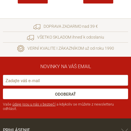
DOPRAVA ZADARMO nad 39 €
VŠETKO SKLADOM ihneď k odoslaniu
VERNÍ KVALITE I ZÁKAZNÍKOM už od roku 1990
NOVINKY NA VÁŠ EMAIL
ODOBERAŤ
Vaše
údaje jsou u nás v bezpečí
a kdykoliv se můžete z newsletteru
odhlásit.
PRIHLÁSENIE