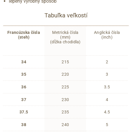
lepený výrobný spôsob
Tabuľka veľkostí
Francúzska čísla
Metrická čísla
Anglická čísla
(steh)
(mm)
(inch)
(dĺžka chodidla)
34
215
2
35
220
3
36
225
3.5
37
230
4
37.5
235
4.5
38
240
5