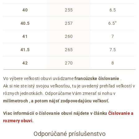
40
255
6.5
+
40.5
257
6.5
41
260
7
41.5
265
7.5
42
270
8
Vo výbere veľkosti obuvi uvádzame
francúzske číslovanie
.
Ak si nie ste istý svojou veľkosťou, tu je uvedený prehľad veľkostí v
rôznych jednotkách. Odporúčame Vám zmerať si nohu v
milimetroch
, a potom nájsť zodpovedajúcu veľkosť.
Viac informácií o číslovanie obuvi nájdete v článku
Číslovanie a
rozmery obuvi
.
Odporúčané príslušenstvo