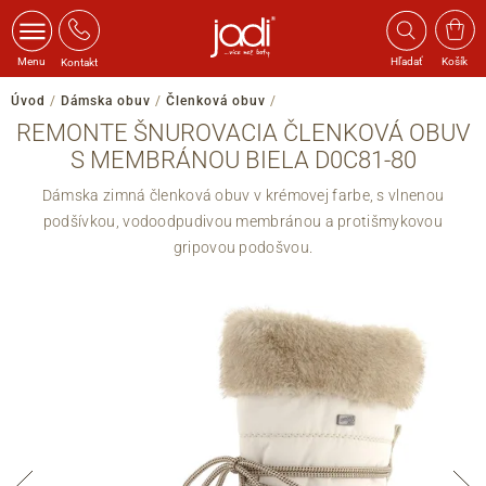
Menu
Hľadať
Košík
Kontakt
Úvod
/
Dámska obuv
/
Členková obuv
/
REMONTE ŠNUROVACIA ČLENKOVÁ OBUV
S MEMBRÁNOU BIELA D0C81-80
Dámska zimná členková obuv v krémovej farbe, s vlnenou
podšívkou, vodoodpudivou membránou a protišmykovou
gripovou podošvou.