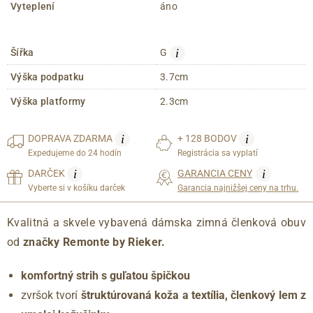
Vyteplení
áno
i
Šířka
G
Výška podpatku
3.7cm
Výška platformy
2.3cm
i
i
DOPRAVA
ZDARMA
+ 128 BODOV
Expedujeme do 24 hodín
Registrácia sa vyplatí
i
i
DARČEK
GARANCIA CENY
Vyberte si v košíku darček
Garancia najnižšej ceny na trhu.
Kvalitná a skvele vybavená dámska zimná členková obuv
od
značky Remonte by Rieker.
komfortný strih s guľatou špičkou
zvršok tvorí
štruktúrovaná koža a textília, členkový lem z