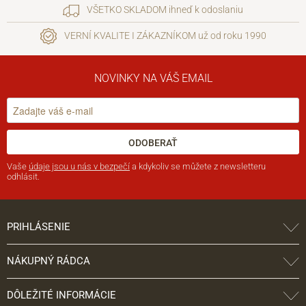
VŠETKO SKLADOM ihneď k odoslaniu
VERNÍ KVALITE I ZÁKAZNÍKOM už od roku 1990
NOVINKY NA VÁŠ EMAIL
ODOBERAŤ
Vaše
údaje jsou u nás v bezpečí
a kdykoliv se můžete z newsletteru
odhlásit.
PRIHLÁSENIE
NÁKUPNÝ RÁDCA
DÔLEŽITÉ INFORMÁCIE