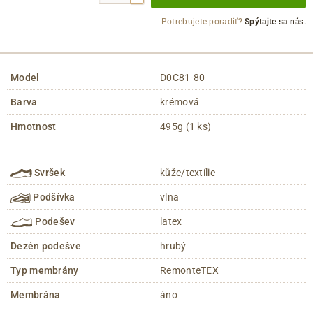
Potrebujete poradiť?
Spýtajte sa nás.
Model
D0C81-80
Barva
krémová
Hmotnost
495g (1 ks)
Svršek
kůže/textílie
Podšívka
vlna
Podešev
latex
Dezén podešve
hrubý
Typ membrány
RemonteTEX
Membrána
áno