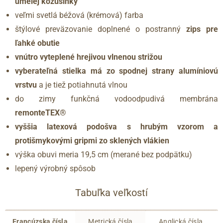
umelej kožušinky
veľmi svetlá béžová (krémová) farba
štýlové preväzovanie doplnené o postranný
zips pre
ľahké obutie
vnútro vyteplené hrejivou vlnenou strižou
vyberateľná stielka má zo spodnej strany alumíniovú
vrstvu
a je tiež potiahnutá vlnou
do zimy funkčná vodoodpudivá membrána
remonteTEX®
vyššia latexová podošva s hrubým vzorom a
protišmykovými gripmi zo sklených vlákien
výška obuvi meria 19,5 cm (merané bez podpätku)
lepený výrobný spôsob
Tabuľka veľkostí
Francúzska čísla
Metrická čísla
Anglická čísla