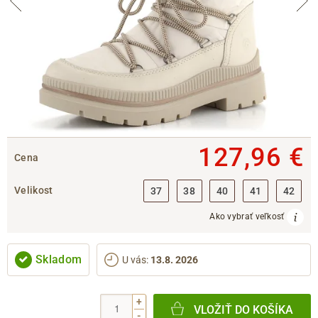
127,96 €
Cena
Velikost
37
38
40
41
42
Ako vybrať veľkosť
Skladom
U vás
:
13.8. 2026
+
VLOŽIŤ DO KOŠÍKA
-