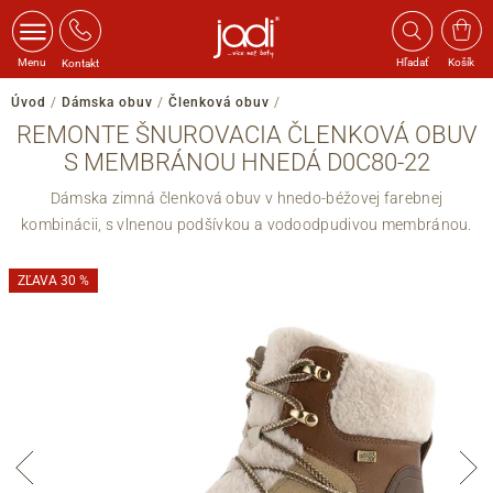
Menu
Hľadať
Košík
Kontakt
Úvod
/
Dámska obuv
/
Členková obuv
/
REMONTE ŠNUROVACIA ČLENKOVÁ OBUV
S MEMBRÁNOU HNEDÁ D0C80-22
Dámska zimná členková obuv v hnedo-béžovej farebnej
kombinácii, s vlnenou podšívkou a vodoodpudivou membránou.
ZĽAVA 30 %