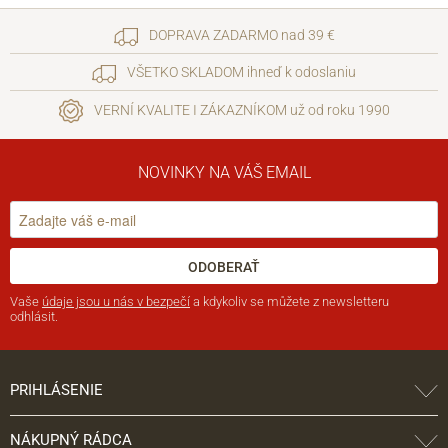
DOPRAVA ZADARMO nad 39 €
VŠETKO SKLADOM ihneď k odoslaniu
VERNÍ KVALITE I ZÁKAZNÍKOM už od roku 1990
NOVINKY NA VÁŠ EMAIL
ODOBERAŤ
Vaše
údaje jsou u nás v bezpečí
a kdykoliv se můžete z newsletteru
odhlásit.
PRIHLÁSENIE
NÁKUPNÝ RÁDCA