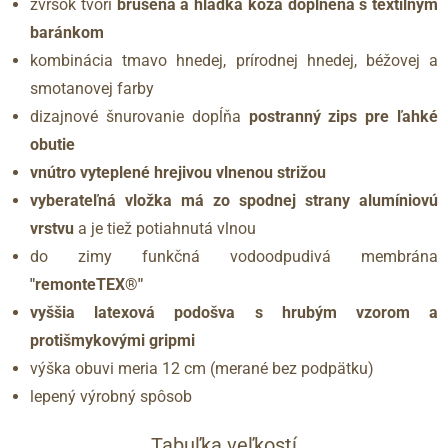
zvršok tvorí
brúsená a hladká koža doplnená s textilným
baránkom
kombinácia tmavo hnedej, prírodnej hnedej, béžovej a
smotanovej farby
dizajnové šnurovanie dopĺňa
postranný zips pre ľahké
obutie
vnútro vyteplené hrejivou vlnenou strižou
vyberateľná vložka má zo spodnej strany alumíniovú
vrstvu
a je tiež potiahnutá vlnou
do zimy funkčná vodoodpudivá membrána
"remonteTEX®"
vyššia latexová podošva s hrubým vzorom a
protišmykovými gripmi
výška obuvi meria 12 cm (merané bez podpätku)
lepený výrobný spôsob
Tabuľka veľkostí