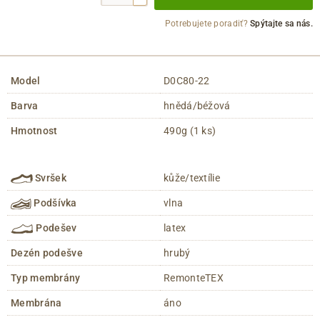
Potrebujete poradiť?
Spýtajte sa nás.
Model
D0C80-22
Barva
hnědá/béžová
Hmotnost
490g (1 ks)
Svršek
kůže/textílie
Podšívka
vlna
Podešev
latex
Dezén podešve
hrubý
Typ membrány
RemonteTEX
Membrána
áno