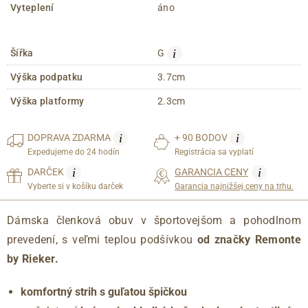
Vyteplení
áno
i
Šířka
G
Výška podpatku
3.7cm
Výška platformy
2.3cm
i
i
DOPRAVA
ZDARMA
+ 90 BODOV
Expedujeme do 24 hodín
Registrácia sa vyplatí
i
i
DARČEK
GARANCIA CENY
Vyberte si v košíku darček
Garancia najnižšej ceny na trhu.
Dámska členková obuv v športovejšom a pohodlnom
prevedení, s veľmi teplou podšívkou
od značky Remonte
by Rieker.
komfortný strih s guľatou špičkou