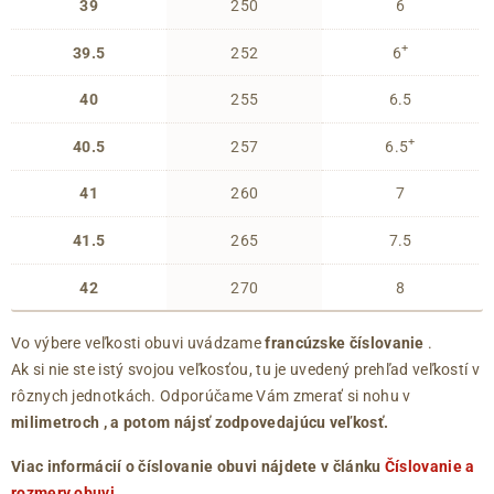
39
250
6
+
39.5
252
6
40
255
6.5
+
40.5
257
6.5
41
260
7
41.5
265
7.5
42
270
8
Vo výbere veľkosti obuvi uvádzame
francúzske číslovanie
.
Ak si nie ste istý svojou veľkosťou, tu je uvedený prehľad veľkostí v
rôznych jednotkách. Odporúčame Vám zmerať si nohu v
milimetroch
, a potom nájsť zodpovedajúcu veľkosť.
Viac informácií o číslovanie obuvi nájdete v článku
Číslovanie a
rozmery obuvi
.