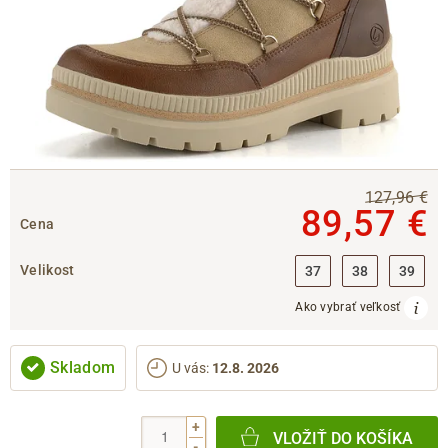
127,96 €
89,57 €
Cena
Velikost
37
38
39
Ako vybrať veľkosť
Skladom
U vás
:
12.8. 2026
+
VLOŽIŤ DO KOŠÍKA
-