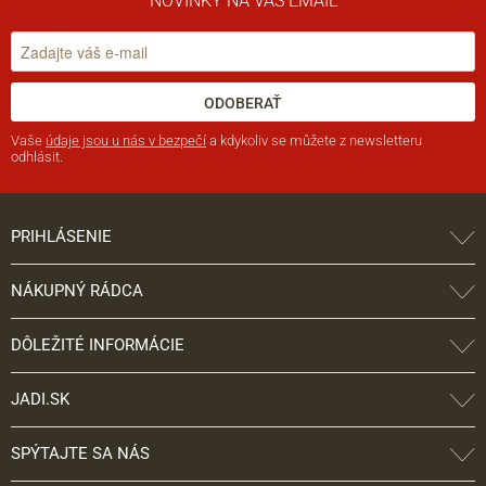
NOVINKY NA VÁŠ EMAIL
ODOBERAŤ
Vaše
údaje jsou u nás v bezpečí
a kdykoliv se můžete z newsletteru
odhlásit.
PRIHLÁSENIE
NÁKUPNÝ RÁDCA
DÔLEŽITÉ INFORMÁCIE
JADI.SK
SPÝTAJTE SA NÁS