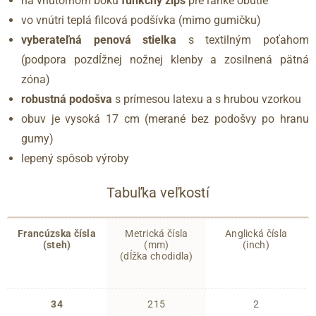
na vnútornom boku
funkčný zips
pre ľahké obutie
vo vnútri teplá filcová podšívka (mimo gumičku)
vyberateľná penová stielka
s textilným poťahom
(podpora pozdĺžnej nožnej klenby a zosilnená pätná
zóna)
robustná podošva
s prímesou latexu a s hrubou vzorkou
obuv je vysoká 17 cm (merané bez podošvy po hranu
gumy)
lepený spôsob výroby
Tabuľka veľkostí
Francúzska čísla
Metrická čísla
Anglická čísla
(steh)
(mm)
(inch)
(dĺžka chodidla)
34
215
2