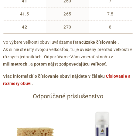
41
260
7
41.5
265
7.5
42
270
8
Vo výbere veľkosti obuvi uvádzame
francúzske číslovanie
.
Ak si nie ste istý svojou veľkosťou, tu je uvedený prehľad veľkostí v
rôznych jednotkách. Odporúčame Vám zmerať si nohu v
milimetroch
, a potom nájsť zodpovedajúcu veľkosť.
Viac informácií o číslovanie obuvi nájdete v článku
Číslovanie a
rozmery obuvi
.
Odporúčané príslušenstvo