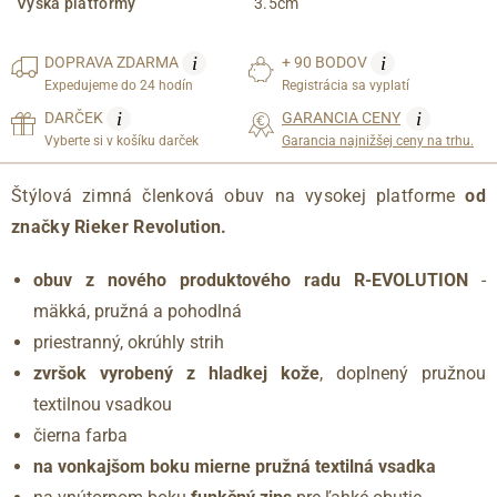
Výška platformy
3.5cm
i
i
DOPRAVA
ZDARMA
+ 90 BODOV
Expedujeme do 24 hodín
Registrácia sa vyplatí
i
i
DARČEK
GARANCIA CENY
Vyberte si v košíku darček
Garancia najnižšej ceny na trhu.
Štýlová zimná členková obuv na vysokej platforme
od
značky Rieker Revolution.
obuv z nového produktového radu R-EVOLUTION
-
mäkká, pružná a pohodlná
priestranný, okrúhly strih
zvršok vyrobený z hladkej kože
, doplnený pružnou
textilnou vsadkou
čierna farba
na vonkajšom boku mierne pružná textilná vsadka