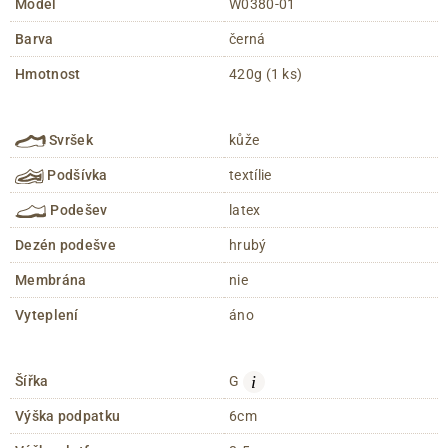
Model
W0380-01
Barva
černá
Hmotnost
420g (1 ks)
Svršek
kůže
Podšívka
textílie
Podešev
latex
Dezén podešve
hrubý
Membrána
nie
Vyteplení
áno
i
Šířka
G
Výška podpatku
6cm