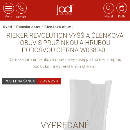
Menu
Hľadať
Košík
Kontakt
Úvod
/
Dámska obuv
/
Členková obuv
/
RIEKER REVOLUTION VYŠŠIA ČLENKOVÁ
OBUV S PRUŽINKOU A HRUBOU
PODOŠVOU ČIERNA W0380-01
Dámska zimná členková obuv na vysokej platforme, s teplou
podšívkou a vyberateľnou stielkou.
POSLEDNÁ ŠANCA
ZĽAVA 25 %
VYPREDANÉ