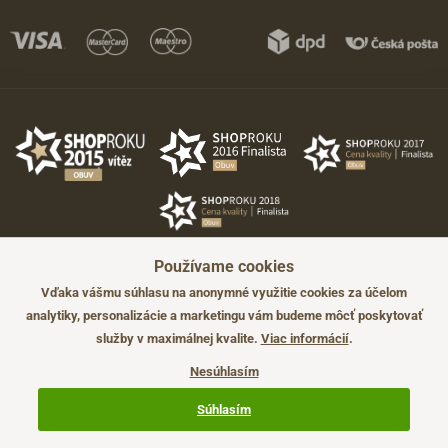
Používame cookies
Vďaka vášmu súhlasu na anonymné využitie cookies za účelom
analytiky, personalizácie a marketingu vám budeme môcť poskytovať
služby v maximálnej kvalite.
Viac informácií
.
©2026 JADI.sk. Užitie materiálov bez súhlasu nie je možné.
Údaje majú len informatívny charakter a môžu byť zmenené bez
Nesúhlasím
predchádzajúceho upozornenia.
Technicky zajišťuje
Simplia.cz
.
Súhlasím