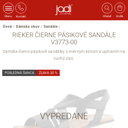
Menu
Hľadať
Košík
Kontakt
Úvod
/
Dámska obuv
/
Sandále
/
RIEKER ČIERNE PÁSIKOVÉ SANDÁLE
V3773-00
Dámske čierne pásikové sandálky s miernym klinom a upínaním na
suchý zips.
POSLEDNÁ ŠANCA
ZĽAVA 30 %
VYPREDANÉ