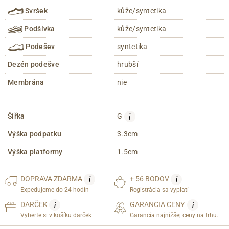
Svršek
kůže/syntetika
Podšívka
kůže/syntetika
Podešev
syntetika
Dezén podešve
hrubší
Membrána
nie
i
Šířka
G
Výška podpatku
3.3cm
Výška platformy
1.5cm
i
i
DOPRAVA
ZDARMA
+ 56 BODOV
Expedujeme do 24 hodín
Registrácia sa vyplatí
i
i
DARČEK
GARANCIA CENY
Vyberte si v košíku darček
Garancia najnižšej ceny na trhu.