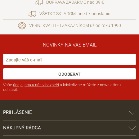
DOPRAVA ZADARMO nad 39 €
VŠETKO SKLADOM ihneď k odoslaniu
VERNÍ KVALITE I ZÁKAZNÍKOM už od roku 1990
NOVINKY NA VÁŠ EMAIL
ODOBERAŤ
Vaše
údaje jsou u nás v bezpečí
a kdykoliv se můžete z newsletteru
odhlásit.
PRIHLÁSENIE
NÁKUPNÝ RÁDCA