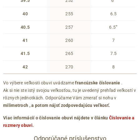
39.5
252
6
40
255
6.5
+
40.5
257
6.5
41
260
7
41.5
265
7.5
42
270
8
Vo výbere veľkosti obuvi uvádzame
francúzske číslovanie
.
Ak si nie ste istý svojou veľkosťou, tu je uvedený prehľad veľkostí v
rôznych jednotkách. Odporúčame Vám zmerať si nohu v
milimetroch
, a potom nájsť zodpovedajúcu veľkosť.
Viac informácií o číslovanie obuvi nájdete v článku
Číslovanie a
rozmery obuvi
.
Odporúčané príslušenstvo