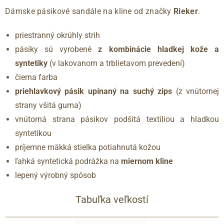
Dámske pásikové sandále na kline od značky
Rieker
.
priestranný okrúhly strih
pásiky sú vyrobené
z kombinácie hladkej kože a
syntetiky
(v lakovanom a trblietavom prevedení)
čierna farba
priehlavkový pásik upínaný na suchý zips
(z vnútornej
strany všitá guma)
vnútorná strana pásikov podšitá textíliou a hladkou
syntetikou
príjemne mäkká stielka potiahnutá kožou
ľahká syntetická podrážka na
miernom kline
lepený výrobný spôsob
Tabuľka veľkostí