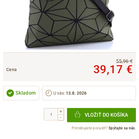
55,96 €
39,17 €
Cena
Skladom
U vás
:
13.8. 2026
+
VLOŽIŤ DO KOŠÍKA
-
Potrebujete poradiť?
Spýtajte sa nás.