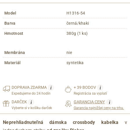
Model
H1316-54
Barva
černá/khaki
Hmotnost
380g (1 ks)
Membrána
nie
Materiál
syntetika
i
i
DOPRAVA
ZDARMA
+ 39 BODOV
Expedujeme do 24 hodín
Registrácia sa vyplatí
i
i
DARČEK
GARANCIA CENY
Vyberte si v košíku darček
Garancia najnižšej ceny na trhu.
Neprehliadnuteľná dámska crossbody kabelka
v