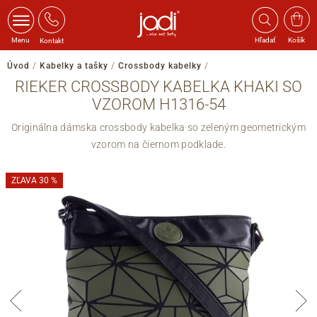
Menu
Hľadať
Košík
Kontakt
Úvod
/
Kabelky a tašky
/
Crossbody kabelky
/
RIEKER CROSSBODY KABELKA KHAKI SO
VZOROM H1316-54
Originálna dámska crossbody kabelka so zeleným geometrickým
vzorom na čiernom podklade.
ZĽAVA 30 %