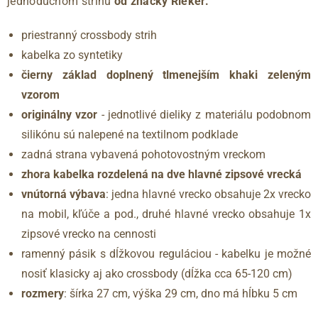
jednoduchom strihu
od značky Rieker.
priestranný crossbody strih
kabelka zo syntetiky
čierny základ doplnený tlmenejším khaki zeleným
vzorom
originálny vzor
- jednotlivé dieliky z materiálu podobnom
silikónu sú nalepené na textilnom podklade
zadná strana vybavená pohotovostným vreckom
zhora kabelka rozdelená na dve hlavné zipsové vrecká
vnútorná výbava
: jedna hlavné vrecko obsahuje 2x vrecko
na mobil, kľúče a pod., druhé hlavné vrecko obsahuje 1x
zipsové vrecko na cennosti
ramenný pásik s dĺžkovou reguláciou - kabelku je možné
nosiť klasicky aj ako crossbody (dĺžka cca 65-120 cm)
rozmery
: šírka 27 cm, výška 29 cm, dno má hĺbku 5 cm