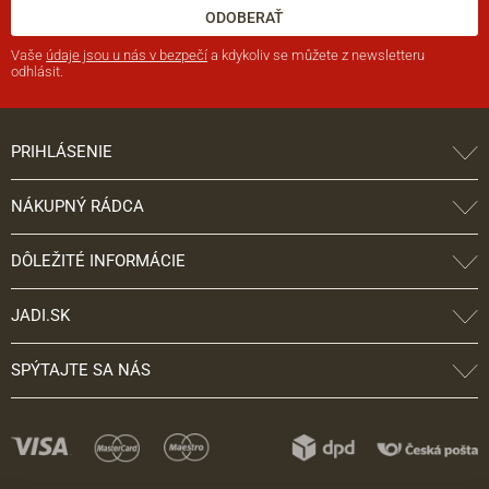
ODOBERAŤ
Vaše
údaje jsou u nás v bezpečí
a kdykoliv se můžete z newsletteru
odhlásit.
PRIHLÁSENIE
NÁKUPNÝ RÁDCA
DÔLEŽITÉ INFORMÁCIE
JADI.SK
SPÝTAJTE SA NÁS