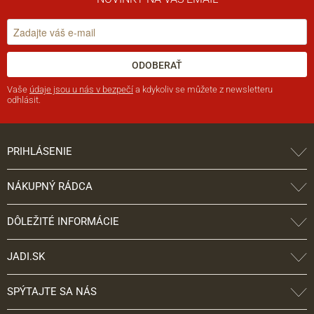
ODOBERAŤ
Vaše
údaje jsou u nás v bezpečí
a kdykoliv se můžete z newsletteru
odhlásit.
PRIHLÁSENIE
NÁKUPNÝ RÁDCA
DÔLEŽITÉ INFORMÁCIE
JADI.SK
SPÝTAJTE SA NÁS