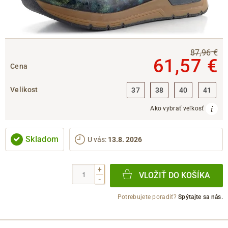
87,96 €
61,57 €
Cena
Velikost
37
38
40
41
Ako vybrať veľkosť
Skladom
U vás
:
13.8. 2026
+
VLOŽIŤ DO KOŠÍKA
-
Potrebujete poradiť?
Spýtajte sa nás.