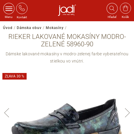
Menu
Hľadať
Košík
Kontakt
Úvod
/
Dámska obuv
/
Mokasíny
/
RIEKER LAKOVANÉ MOKASÍNY MODRO-
ZELENÉ 58960-90
Dámske lakované mokasíny v modro-zelenej farbe vyberateľnou
stielkou vo vnútri.
ZĽAVA 30 %