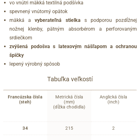
vo vnútri mäkká textilná podšívka
spevnený vnútorný opätok
mäkká a
vyberateľná stielka
s podporou pozdĺžnej
nožnej klenby, pätným absorbérom a perforovaným
srdiečkom
zvýšená podošva s latexovým nášľapom a ochranou
špičky
lepený výrobný spôsob
Tabuľka veľkostí
Francúzska čísla
Metrická čísla
Anglická čísla
(steh)
(mm)
(inch)
(dĺžka chodidla)
34
215
2