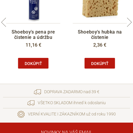
Shoeboy's pena pre
Shoeboy's hubka na
čistenie a údržbu
čistenie
11,16 €
2,36 €
DOKÚPIŤ
DOKÚPIŤ
DOPRAVA ZADARMO nad 39 €
VŠETKO SKLADOM ihneď k odoslaniu
VERNÍ KVALITE I ZÁKAZNÍKOM už od roku 1990
NOVINKY NA VÁŠ EMAIL