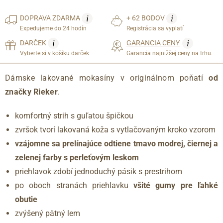
i
i
DOPRAVA
ZDARMA
+ 62 BODOV
Expedujeme do 24 hodín
Registrácia sa vyplatí
i
i
DARČEK
GARANCIA CENY
Vyberte si v košíku darček
Garancia najnižšej ceny na trhu.
Dámske lakované mokasíny v originálnom poňatí
od
značky Rieker
.
komfortný strih s guľatou špičkou
zvršok tvorí lakovaná koža s vytlačovaným kroko vzorom
vzájomne sa prelínajúce odtiene tmavo modrej, čiernej a
zelenej farby s perleťovým leskom
priehlavok zdobí jednoduchý pásik s prestrihom
po oboch stranách priehlavku
všité gumy pre ľahké
obutie
zvýšený pätný lem