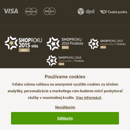
Používame cookies
Vďaka vášmu súhlasu na anonymné využitie cookies za účelom
analytiky, personalizácie a marketingu vám budeme môcť poskytovať
služby v maximálnej kvalite.
Viac informácií
.
©2026 JADI.sk. Užitie materiálov bez súhlasu nie je možné.
Údaje majú len informatívny charakter a môžu byť zmenené bez
Nesúhlasím
predchádzajúceho upozornenia.
Technicky zajišťuje
Simplia.cz
.
Súhlasím