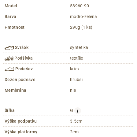
Model
58960-90
Barva
modro-zelená
Hmotnost
290g (1 ks)
Svršek
syntetika
Podšívka
textílie
Podešev
latex
Dezén podešve
hrubší
Membrána
nie
i
Šířka
G
Výška podpatku
3.5cm
Výška platformy
2cm