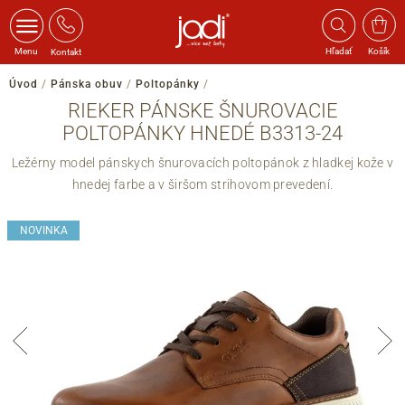
Menu
Hľadať
Košík
Kontakt
Úvod
/
Pánska obuv
/
Poltopánky
/
RIEKER PÁNSKE ŠNUROVACIE
POLTOPÁNKY HNEDÉ B3313-24
Ležérny model pánskych šnurovacích poltopánok z hladkej kože v
hnedej farbe a v širšom strihovom prevedení.
NOVINKA