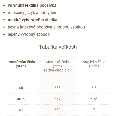
vo vnútri textilná podšívka
mäkčený jazyk a pätný lem
mäkká vyberateľná stielka
pevná latexová podošva s hrubou vzorkou
lepený výrobný spôsob
Tabuľka veľkostí
Francúzska čísla
Metrická čísla
Anglická čísla
(steh)
(mm)
(inch)
(dĺžka chodidla)
40
255
6.5
+
40.5
257
6.5
41
260
7