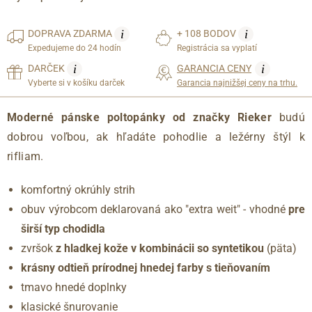
i
i
DOPRAVA
ZDARMA
+ 108 BODOV
Expedujeme do 24 hodín
Registrácia sa vyplatí
i
i
DARČEK
GARANCIA CENY
Vyberte si v košíku darček
Garancia najnižšej ceny na trhu.
Moderné pánske poltopánky od značky Rieker
budú
dobrou voľbou, ak hľadáte pohodlie a ležérny štýl k
rifliam.
komfortný okrúhly strih
obuv výrobcom deklarovaná ako "extra weit" - vhodné
pre
širší typ chodidla
zvršok
z hladkej kože v kombinácii so syntetikou
(päta)
krásny odtieň prírodnej hnedej farby s tieňovaním
tmavo hnedé doplnky
klasické šnurovanie