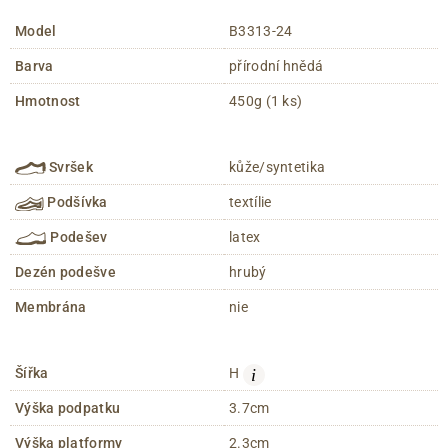
Model
B3313-24
Barva
přírodní hnědá
Hmotnost
450g (1 ks)
Svršek
kůže/syntetika
Podšívka
textílie
Podešev
latex
Dezén podešve
hrubý
Membrána
nie
i
Šířka
H
Výška podpatku
3.7cm
Výška platformy
2.3cm