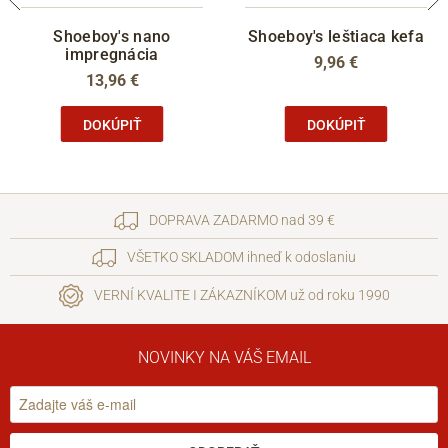
Shoeboy's nano
Shoeboy's leštiaca kefa
impregnácia
9,96 €
13,96 €
DOKÚPIŤ
DOKÚPIŤ
DOPRAVA ZADARMO nad 39 €
VŠETKO SKLADOM ihneď k odoslaniu
VERNÍ KVALITE I ZÁKAZNÍKOM už od roku 1990
NOVINKY NA VÁŠ EMAIL