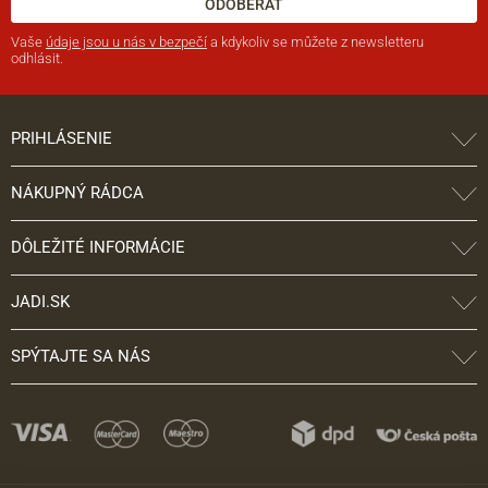
ODOBERAŤ
Vaše
údaje jsou u nás v bezpečí
a kdykoliv se můžete z newsletteru
odhlásit.
PRIHLÁSENIE
NÁKUPNÝ RÁDCA
DÔLEŽITÉ INFORMÁCIE
JADI.SK
SPÝTAJTE SA NÁS