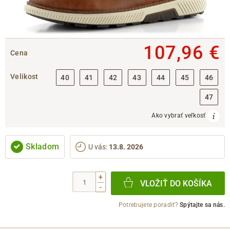
107,96 €
Cena
Velikost
40
41
42
43
44
45
46
47
Ako vybrať veľkosť
Skladom
U vás
:
13.8. 2026
+
VLOŽIŤ DO KOŠÍKA
-
Potrebujete poradiť?
Spýtajte sa nás.