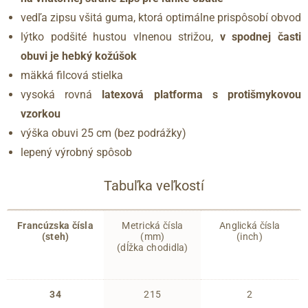
vedľa zipsu všitá guma, ktorá optimálne prispôsobí obvod
lýtko podšité hustou vlnenou strižou,
v spodnej časti
obuvi je hebký kožúšok
mäkká filcová stielka
vysoká rovná
latexová platforma s protišmykovou
vzorkou
výška obuvi 25 cm (bez podrážky)
lepený výrobný spôsob
Tabuľka veľkostí
Francúzska čísla
Metrická čísla
Anglická čísla
(steh)
(mm)
(inch)
(dĺžka chodidla)
34
215
2