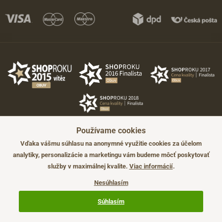
Používame cookies
Vďaka vášmu súhlasu na anonymné využitie cookies za účelom
analytiky, personalizácie a marketingu vám budeme môcť poskytovať
služby v maximálnej kvalite.
Viac informácií
.
©2026 JADI.sk. Užitie materiálov bez súhlasu nie je možné.
Údaje majú len informatívny charakter a môžu byť zmenené bez
Nesúhlasím
predchádzajúceho upozornenia.
Technicky zajišťuje
Simplia.cz
.
Súhlasím