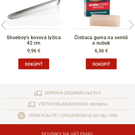
Shoeboy's kovová lyžica
Čistiaca guma na semiš
42 cm
a nubuk
9,96 €
6,36 €
DOKÚPIŤ
DOKÚPIŤ
DOPRAVA ZADARMO nad 39 €
VŠETKO SKLADOM ihneď k odoslaniu
VERNÍ KVALITE I ZÁKAZNÍKOM už od roku 1990
NOVINKY NA VÁŠ EMAIL