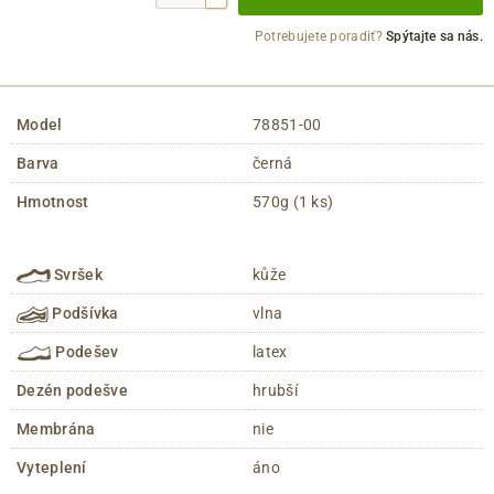
Potrebujete poradiť?
Spýtajte sa nás.
Model
78851-00
Barva
černá
Hmotnost
570g (1 ks)
Svršek
kůže
Podšívka
vlna
Podešev
latex
Dezén podešve
hrubší
Membrána
nie
Vyteplení
áno