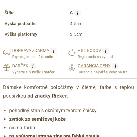
i
Šířka
G
Výška podpatku
4.5cm
Výška platformy
3.5cm
i
i
DOPRAVA
ZDARMA
+ 84 BODOV
Expedujeme do 24 hodín
Registrácia sa vyplatí
i
i
DARČEK
GARANCIA CENY
Vyberte si v košíku darček
Garancia najnižšej ceny na trhu.
Dámske komfortné poločižmy v čiernej farbe s teplou
podšívkou
od značky Rieker
.
pohodlný strih s okrúhlym tvarom špičky
zvršok zo semišovej kože
čierna farba
na vnútornej strane zips pre ľahké obutie