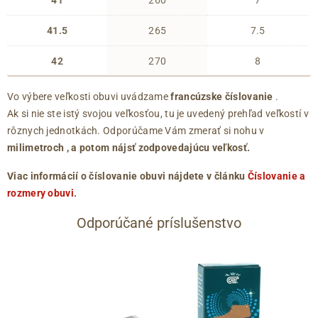
41
260
7
41.5
265
7.5
42
270
8
Vo výbere veľkosti obuvi uvádzame
francúzske číslovanie
.
Ak si nie ste istý svojou veľkosťou, tu je uvedený prehľad veľkostí v
rôznych jednotkách. Odporúčame Vám zmerať si nohu v
milimetroch
, a potom nájsť zodpovedajúcu veľkosť.
Viac informácií o číslovanie obuvi nájdete v článku
Číslovanie a
rozmery obuvi
.
Odporúčané príslušenstvo