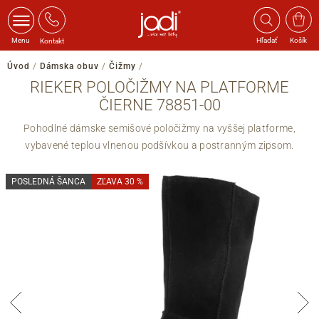
Menu
Hľadať
Košík
Kontakt
Úvod
/
Dámska obuv
/
Čižmy
/
RIEKER POLOČIŽMY NA PLATFORME
ČIERNE 78851-00
Pohodlné dámske semišové poločižmy na vyššej platforme,
vybavené teplou vlnenou podšívkou a postranným zipsom.
POSLEDNÁ ŠANCA
ZĽAVA 30 %