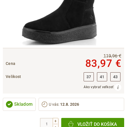
119,96 €
83,97 €
Cena
Velikost
37
41
43
Ako vybrať veľkosť
Skladom
U vás
:
12.8. 2026
+
VLOŽIŤ DO KOŠÍKA
-