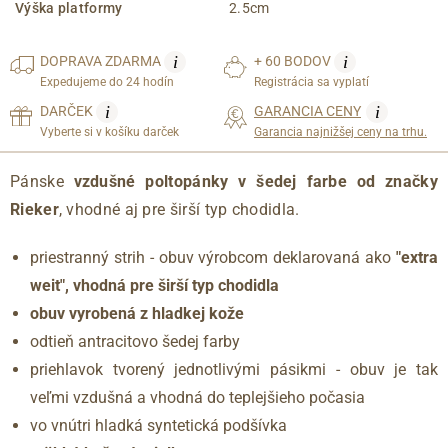
Výška platformy
2.5cm
i
i
DOPRAVA
ZDARMA
+ 60 BODOV
Expedujeme do 24 hodín
Registrácia sa vyplatí
i
i
DARČEK
GARANCIA CENY
Vyberte si v košíku darček
Garancia najnižšej ceny na trhu.
Pánske
vzdušné poltopánky v šedej farbe od značky
Rieker
, vhodné aj pre širší typ chodidla.
priestranný strih - obuv výrobcom deklarovaná ako
"extra
weit", vhodná pre širší typ chodidla
obuv vyrobená z hladkej kože
odtieň antracitovo šedej farby
priehlavok tvorený jednotlivými pásikmi - obuv je tak
veľmi vzdušná a vhodná do teplejšieho počasia
vo vnútri hladká syntetická podšívka