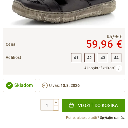
95,96 €
59,96 €
Cena
Velikost
41
42
43
44
Ako vybrať veľkosť
Skladom
U vás
:
13.8. 2026
+
VLOŽIŤ DO KOŠÍKA
-
Potrebujete poradiť?
Spýtajte sa nás.