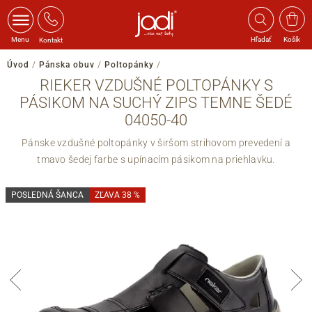
Menu
Hľadať
Košík
Kontakt
Úvod
/
Pánska obuv
/
Poltopánky
/
RIEKER VZDUŠNÉ POLTOPÁNKY S
PÁSIKOM NA SUCHÝ ZIPS TEMNE ŠEDÉ
04050-40
Pánske vzdušné poltopánky v širšom strihovom prevedení a
tmavo šedej farbe s upínacím pásikom na priehlavku.
POSLEDNÁ ŠANCA
ZĽAVA 38 %