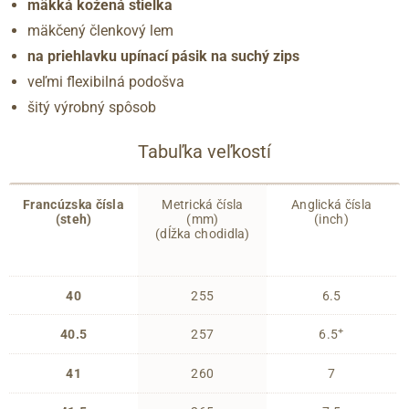
mäkká kožená stielka
mäkčený členkový lem
na priehlavku upínací pásik na suchý zips
veľmi flexibilná podošva
šitý výrobný spôsob
Tabuľka veľkostí
Francúzska čísla
Metrická čísla
Anglická čísla
(steh)
(mm)
(inch)
(dĺžka chodidla)
40
255
6.5
+
40.5
257
6.5
41
260
7