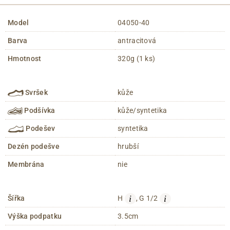
Model
04050-40
Barva
antracitová
Hmotnost
320g (1 ks)
Svršek
kůže
Podšívka
kůže/syntetika
Podešev
syntetika
Dezén podešve
hrubší
Membrána
nie
i
i
Šířka
H
, G 1/2
Výška podpatku
3.5cm