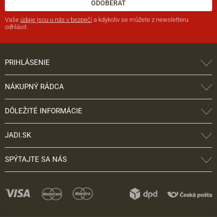
ODOBERAŤ
Vaše
údaje jsou u nás v bezpečí
a kdykoliv se můžete z newsletteru
odhlásit.
PRIHLÁSENIE
NÁKUPNÝ RÁDCA
DÔLEŽITÉ INFORMÁCIE
JADI.SK
SPÝTAJTE SA NÁS