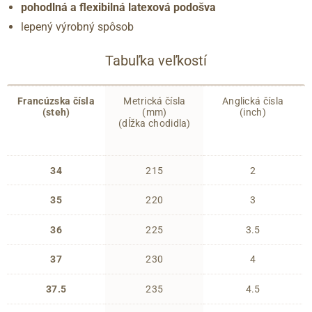
pohodlná a flexibilná latexová podošva
lepený výrobný spôsob
Tabuľka veľkostí
Francúzska čísla
Metrická čísla
Anglická čísla
(steh)
(mm)
(inch)
(dĺžka chodidla)
34
215
2
35
220
3
36
225
3.5
37
230
4
37.5
235
4.5