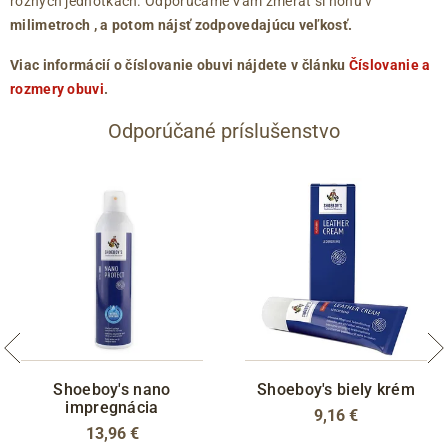
rôznych jednotkách. Odporúčame Vám zmerať si nohu v
milimetroch
, a potom nájsť zodpovedajúcu veľkosť.
Viac informácií o číslovanie obuvi nájdete v článku
Číslovanie a
rozmery obuvi
.
Odporúčané príslušenstvo
Shoeboy's nano
Shoeboy's biely krém
impregnácia
9,16 €
13,96 €