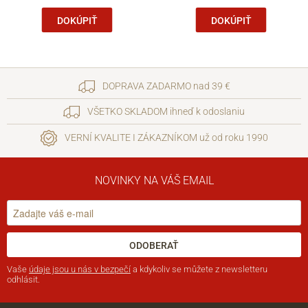
DOKÚPIŤ
DOKÚPIŤ
DOPRAVA ZADARMO nad 39 €
VŠETKO SKLADOM ihneď k odoslaniu
VERNÍ KVALITE I ZÁKAZNÍKOM už od roku 1990
NOVINKY NA VÁŠ EMAIL
ODOBERAŤ
Vaše
údaje jsou u nás v bezpečí
a kdykoliv se můžete z newsletteru
odhlásit.