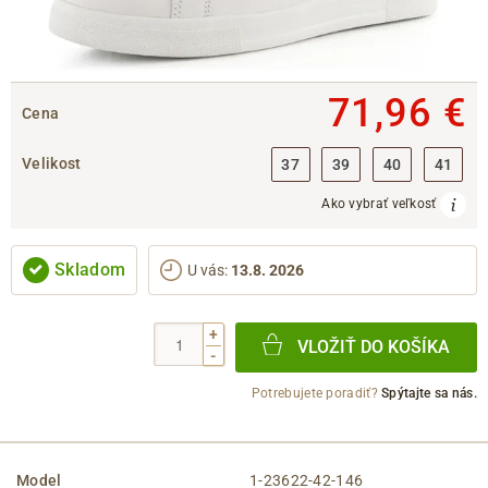
71,96 €
Cena
Velikost
37
39
40
41
Ako vybrať veľkosť
Skladom
U vás
:
13.8. 2026
+
VLOŽIŤ DO KOŠÍKA
-
Potrebujete poradiť?
Spýtajte sa nás.
Model
1-23622-42-146