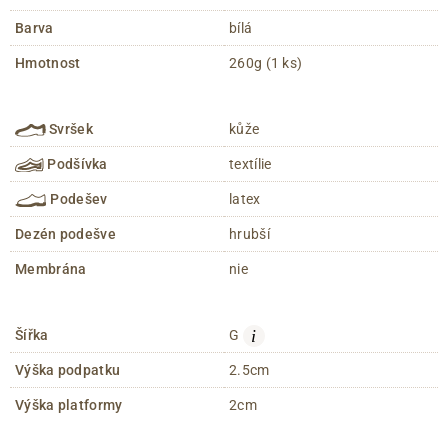
Barva
bílá
Hmotnost
260g (1 ks)
Svršek
kůže
Podšívka
textílie
Podešev
latex
Dezén podešve
hrubší
Membrána
nie
i
Šířka
G
Výška podpatku
2.5cm
Výška platformy
2cm