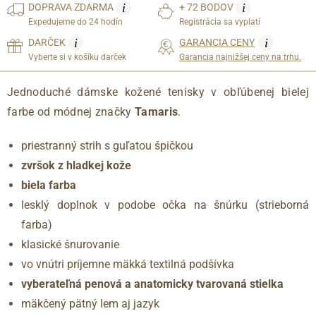
i
i
DOPRAVA
ZDARMA
+ 72 BODOV
Expedujeme do 24 hodín
Registrácia sa vyplatí
i
i
DARČEK
GARANCIA CENY
Vyberte si v košíku darček
Garancia najnižšej ceny na trhu.
Jednoduché dámske kožené tenisky v obľúbenej bielej
farbe od módnej značky
Tamaris
.
priestranný strih s guľatou špičkou
zvršok z hladkej kože
biela farba
lesklý doplnok v podobe očka na šnúrku (strieborná
farba)
klasické šnurovanie
vo vnútri príjemne mäkká textilná podšívka
vyberateľná penová a anatomicky tvarovaná stielka
mäkčený pätný lem aj jazyk