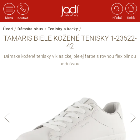
Menu
Hľadať
Košík
Kontakt
Úvod
/
Dámska obuv
/
Tenisky a kecky
/
TAMARIS BIELE KOŽENÉ TENISKY 1-23622-
42
Dámske kožené tenisky v klasickej bielej farbe s rovnou flexibilnou
podošvou.