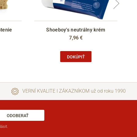
stenie
Shoeboy's neutrálny krém
7,96 €
DOKÚPIŤ
VERNÍ KVALITE I ZÁKAZNÍKOM už od roku 1990
ODOBERAŤ
ásit.