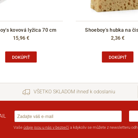
oy's kovová lyžica 70 cm
Shoeboy's hubka na či
15,96 €
2,36 €
DOKÚPIŤ
DOKÚPIŤ
VŠETKO SKLADOM ihneď k odoslaniu
AIL
Vaše
údaje jsou u nás v bezpečí
a kdykoliv se můžete z newsletteru odhl