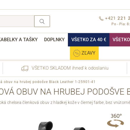
+421
221 
Po - Pia: 8
KABELKY A TAŠKY
DOPLNKY
VŠETKO ZA 40 €
VŠETKO 
ZĽAVY
VŠETKO SKLADOM ihneď k odoslaniu
vá obuv na hrubej podošve Black Leather 1-25901-41
VÁ OBUV NA HRUBEJ PODOŠVE B
ká chelsea členková obuv z hladkej kože v čiernej farbe, bez vnútorn
nebo přihlášení
Cez Facebook