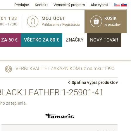
Predajne
Kontakt
Vernostný program
Ako vybrať
201 133
MÔJ ÚČET
KOŠÍK
0
:00 - 17:00
Prihlásenie
/
Registrácia
je prázdný
ZA 60 €
VŠETKO ZA 80 €
ZNAČKY
NOVÝ TOVAR
VERNÍ KVALITE I ZÁKAZNÍKOM už od roku 1990
Späť na výpis produktov
LACK LEATHER 1-25901-41
PRIHLÁSIŤ
ého zateplenia.