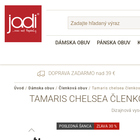
DÁMSKA OBUV
PÁNSKA OBUV
DOPRAVA ZADARMO nad 39 €
Úvod
/
Dámska obuv
/
Členková obuv
/
Tamaris chelsea členko
TAMARIS CHELSEA ČLENKO
Zabudnuté heslo
Dizajnová vyso
Registrácia
POSLEDNÁ ŠANCA
ZĽAVA 30 %