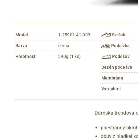
Model
1-25901-41-003
Svršek
Barva
černá
Podšívka
Hmotnost
390g (1 ks)
Podešev
Dezén podešve
Membrána
Vyteplení
Dámska trendová ch
priestranný okrúh
obuv z hladkej k