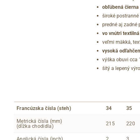
obľúbená čierna
široké postranné
predné aj zadné 
vo vnútri texti
veľmi mäkká, tex
vysoká odľahčen
výška obuvi cca
šitý a lepený vý
Francúzska čísla (steh)
34
35
Metrická čísla (mm)
215
220
(dĺžka chodidla)
Anglická čísla (inch)
2
3