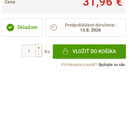
31,96 €
Cena
Predpokládané doručenie
:
Skladom
13.8. 2026
+
VLOŽIŤ DO KOŠÍKA
Ks
-
Potrebujete poradiť?
Spýtajte sa nás.