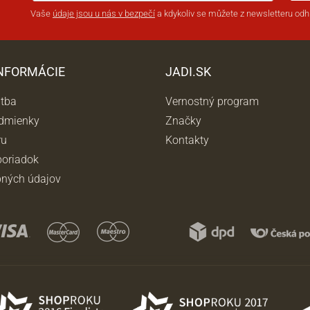
Vaše
údaje jsou u nás v bezpečí
a kdykoliv se můžete z newsletteru odhl
INFORMÁCIE
JADI.SK
atba
Vernostný program
dmienky
Značky
ru
Kontakty
oriadok
ných údajov