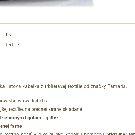
nie
textilie
listová kabelka z trblietavej textílie od značky Tamaris.
hovastá listová kabelka
šej textílie, na prednej strane skladané
trieborným ligotom - glitter
ornej farbe
 je možné nosiť v ruke aj ako kabelku pomocou
prídavnej re