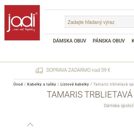
DÁMSKA OBUV
PÁNSKA OBUV
DOPRAVA ZADARMO nad 39 €
Úvod
/
Kabelky a tašky
/
Listové kabelky
/
Tamaris trblietavá s
TAMARIS TRBLIETAVÁ
Zabudnuté heslo
Dámska spoločen
Registrácia