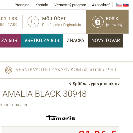
Predajne
Kontakt
Vernostný program
Ako vybrať
201 133
MÔJ ÚČET
KOŠÍK
0
:00 - 17:00
Prihlásenie
/
Registrácia
je prázdný
ZA 60 €
VŠETKO ZA 80 €
ZNAČKY
NOVÝ TOVAR
VERNÍ KVALITE I ZÁKAZNÍKOM už od roku 1990
Späť na výpis produktov
 AMALIA BLACK 30948
PRIHLÁSIŤ
ennou retiazkou.