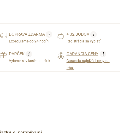
i
i
DOPRAVA
ZDARMA
+ 32 BODOV
Expedujeme do 24 hodín
Registrácia sa vyplatí
i
i
DARČEK
GARANCIA CENY
Vyberte si v košíku darček
Garancia najnižšej ceny na
trhu.
tiazky s karabínami