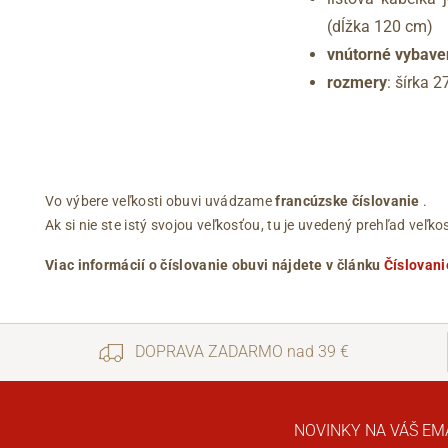
(dĺžka 120 cm)
vnútorné vybave
rozmery
: šírka 
Vo výbere veľkosti obuvi uvádzame
francúzske číslovanie
.
Ak si nie ste istý svojou veľkosťou, tu je uvedený prehľad ve
Viac informácií o číslovanie obuvi nájdete v článku
Číslovani
DOPRAVA ZADARMO nad 39 €
NOVINKY NA VÁŠ EM