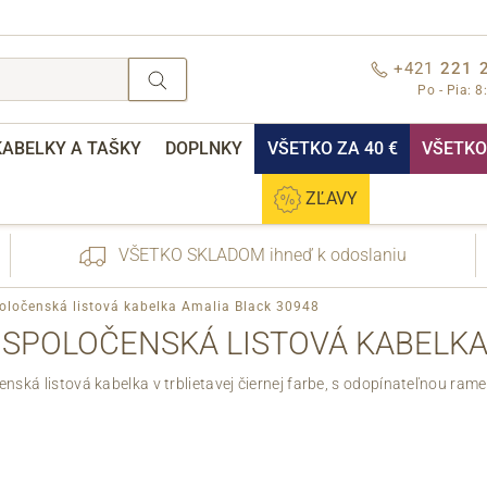
+421
221 
Po - Pia: 8
KABELKY A TAŠKY
DOPLNKY
VŠETKO ZA 40 €
VŠETKO 
ZĽAVY
VŠETKO SKLADOM ihneď k odoslaniu
poločenská listová kabelka Amalia Black 30948
 SPOLOČENSKÁ LISTOVÁ KABELKA
ská listová kabelka v trblietavej čiernej farbe, s odopínateľnou ram
nebo přihlášení
Cez Facebook