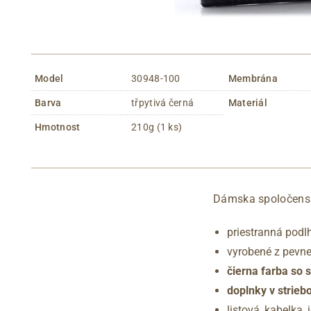
Model
30948-100
Membrána
Barva
třpytivá černá
Materiál
Hmotnost
210g (1 ks)
Dámska spoločenská 
priestranná podl
vyrobené z pevnej
čierna farba so s
doplnky v strieb
listová kabelka