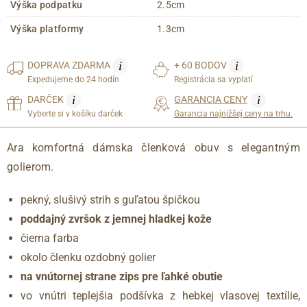
Výška podpatku
2.5cm
Výška platformy
1.3cm
i
i
DOPRAVA
ZDARMA
+ 60 BODOV
Expedujeme do 24 hodín
Registrácia sa vyplatí
i
i
DARČEK
GARANCIA CENY
Vyberte si v košíku darček
Garancia najnižšej ceny na trhu.
Ara komfortná dámska členková obuv s elegantným
golierom.
pekný, slušivý strih s guľatou špičkou
poddajný zvršok z jemnej hladkej kože
čierna farba
okolo členku ozdobný golier
na vnútornej strane zips pre ľahké obutie
vo vnútri teplejšia podšívka z hebkej vlasovej textílie,