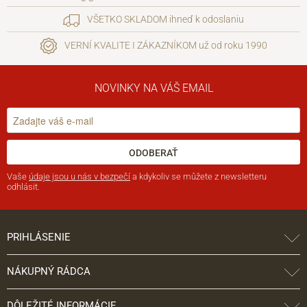
VŠETKO SKLADOM ihneď k odoslaniu
VERNÍ KVALITE I ZÁKAZNÍKOM už od roku 1990
NOVINKY NA VÁŠ EMAIL
ODOBERAŤ
Vaše
údaje jsou u nás v bezpečí
a kdykoliv se můžete z newsletteru
odhlásit.
PRIHLÁSENIE
NÁKUPNÝ RÁDCA
DÔLEŽITÉ INFORMÁCIE