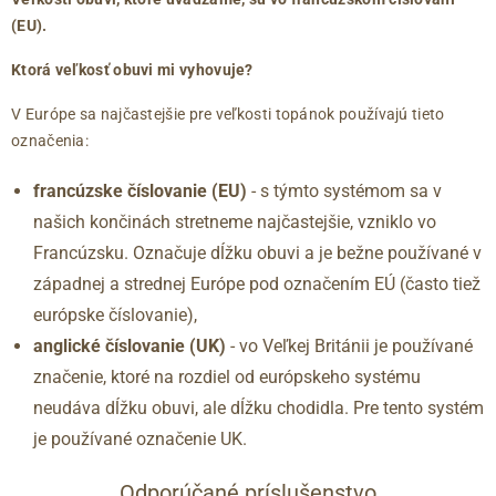
36
3
220
(EU).
36.5
3.5
225
37
4
230
Ktorá veľkosť obuvi mi vyhovuje?
37.5
4.5
235
V Európe sa najčastejšie pre veľkosti topánok používajú tieto
38
5
240
označenia:
38.5
5.5
245
39
6
250
francúzske číslovanie (EU)
- s týmto systémom sa v
40
6.5
255
našich končinách stretneme najčastejšie, vzniklo vo
41
7
260
Francúzsku. Označuje dĺžku obuvi a je bežne používané v
41.5
7.5
265
západnej a strednej Európe pod označením EÚ (často tiež
42
8
270
európske číslovanie),
42.5
8.5
275
anglické číslovanie (UK)
- vo Veľkej Británii je používané
43
9
280
značenie, ktoré na rozdiel od európskeho systému
44
9.5
285
neudáva dĺžku obuvi, ale dĺžku chodidla. Pre tento systém
45
10
290
je používané označenie UK.
46
11
295
47
12
300
Odporúčané príslušenstvo