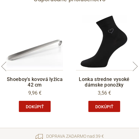
48
12.5
305
Shoeboy's kovová lyžica
Lonka stredne vysoké
42 cm
dámske ponožky
9,96 €
3,56 €
DOKÚPIŤ
DOKÚPIŤ
DOPRAVA ZADARMO nad 39 €