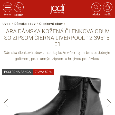
Menu
Hľadať
Košík
Kontakt
Úvod
/
Dámska obuv
/
Členková obuv
/
ARA DÁMSKA KOŽENÁ ČLENKOVÁ OBUV
SO ZIPSOM ČIERNA LIVERPOOL 12-39515-
01
Dámska členková obuv z hladkej kože v čiernej farbe s ozdobným
golierom, postranným zipsom a hrejivou podšívkou.
POSLEDNÁ ŠANCA
ZĽAVA 50 %