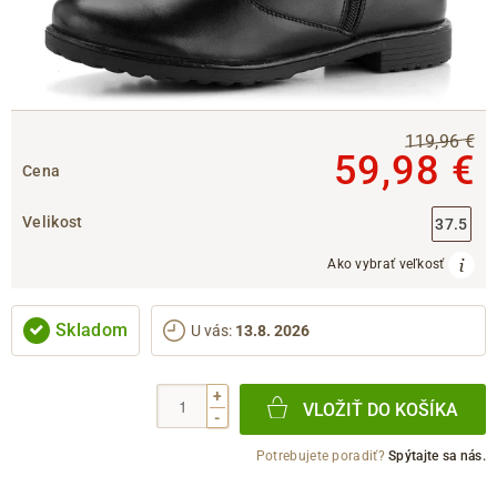
119,96 €
59,98 €
Cena
Velikost
37.5
Ako vybrať veľkosť
Skladom
U vás
:
13.8. 2026
+
VLOŽIŤ DO KOŠÍKA
-
Potrebujete poradiť?
Spýtajte sa nás.