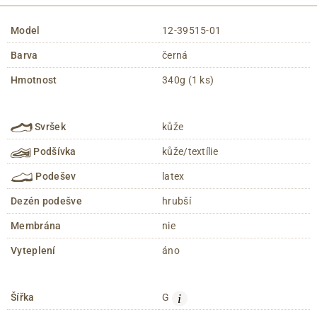
Model
12-39515-01
Barva
černá
Hmotnost
340g (1 ks)
Svršek
kůže
Podšívka
kůže/textílie
Podešev
latex
Dezén podešve
hrubší
Membrána
nie
Vyteplení
áno
i
Šířka
G