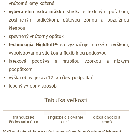
vnútorné lemy kožené
vyberateľná extra mäkká stielka
s textilným poťahom,
zosilneným srdiečkom, pätovou zónou a pozdĺžnou
klenbou
spevnený vnútorný opätok
technológia HighSoft®
sa vyznačuje mäkkým zvrškom,
vypolstrovanou stielkou a flexibilnou podošvou
latexová podošva s hrubšou vzorkou a nízkym
podpätkom
výška obuvi je cca 12 cm (bez podpätku)
lepený výrobný spôsob
Tabuľka veľkostí
francúzske
anglické číslovanie
dĺžka chodidla
číslovanie (EU)
(UK)
(mm)
35
2.5
215
Veľkosti obuvi, ktoré uvádzame, sú vo francúzskom číslovaní