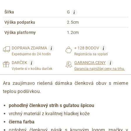
i
Šířka
G
Výška podpatku
2.5cm
Výška platformy
1.2cm
i
i
DOPRAVA
ZDARMA
+ 128 BODOV
Expedujeme do 24 hodín
Registrácia sa vyplatí
i
i
DARČEK
GARANCIA CENY
Vyberte si v košíku darček
Garancia najnižšej ceny na trhu.
Ara zaujímavo riešená dámska členková obuv s mierne
teplou podšívkou.
pohodlný členkový strih s guľatou špicou
vrchný materiál z kvalitnej hladkej kože
čierna farba
ozdobný členkový pásik s kovovým logom značky v