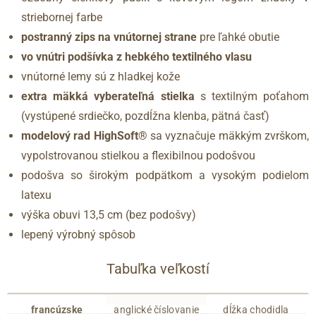
striebornej farbe
postranný zips na vnútornej strane
pre ľahké obutie
vo vnútri podšívka z hebkého textilného vlasu
vnútorné lemy sú z hladkej kože
extra mäkká vyberateľná stielka
s textilným poťahom
(vystúpené srdiečko, pozdĺžna klenba, pätná časť)
modelový rad HighSoft®
sa vyznačuje mäkkým zvrškom,
vypolstrovanou stielkou a flexibilnou podošvou
podošva so širokým podpätkom a vysokým podielom
latexu
výška obuvi 13,5 cm (bez podošvy)
lepený výrobný spôsob
Tabuľka veľkostí
francúzske
anglické číslovanie
dĺžka chodidla