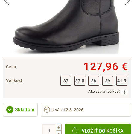
127,96 €
Cena
Velikost
37
37.5
38
39
41.5
Ako vybrať veľkosť
Skladom
U vás
:
12.8. 2026
+
VLOŽIŤ DO KOŠÍKA
-