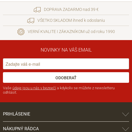
DOPRAVA ZADARMO nad 39 €
VŠETKO SKLADOM ihneď k odoslaniu
VERNÍ KVALITE I ZÁKAZNÍKOM už od roku 1990
NOVINKY NA VÁŠ EMAIL
ODOBERAŤ
Vaše
údaje jsou u nás v bezpečí
a kdykoliv se můžete z newsletteru
odhlásit.
PRIHLÁSENIE
NÁKUPNÝ RÁDCA