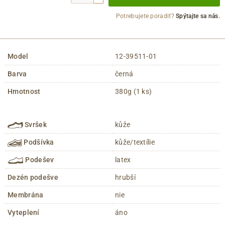
Potrebujete poradiť?
Spýtajte sa nás.
Model
12-39511-01
Barva
černá
Hmotnost
380g (1 ks)
Svršek
kůže
Podšívka
kůže/textílie
Podešev
latex
Dezén podešve
hrubší
Membrána
nie
Vyteplení
áno