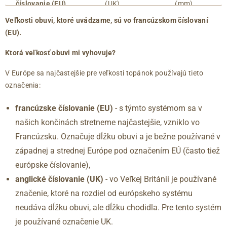
číslovanie (EU)
(UK)
(mm)
35
2.5
215
Veľkosti obuvi, ktoré uvádzame, sú vo francúzskom číslovaní
36
3
220
(EU).
36.5
3.5
225
37
4
230
Ktorá veľkosť obuvi mi vyhovuje?
37.5
4.5
235
V Európe sa najčastejšie pre veľkosti topánok používajú tieto
38
5
240
označenia:
38.5
5.5
245
39
6
250
francúzske číslovanie (EU)
- s týmto systémom sa v
40
6.5
255
našich končinách stretneme najčastejšie, vzniklo vo
41
7
260
Francúzsku. Označuje dĺžku obuvi a je bežne používané v
41.5
7.5
265
západnej a strednej Európe pod označením EÚ (často tiež
42
8
270
európske číslovanie),
42.5
8.5
275
anglické číslovanie (UK)
- vo Veľkej Británii je používané
43
9
280
značenie, ktoré na rozdiel od európskeho systému
44
9.5
285
neudáva dĺžku obuvi, ale dĺžku chodidla. Pre tento systém
45
10
290
je používané označenie UK.
46
11
295