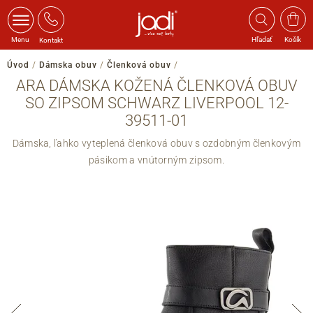
Menu
Hľadať
Košík
Kontakt
Úvod
/
Dámska obuv
/
Členková obuv
/
ARA DÁMSKA KOŽENÁ ČLENKOVÁ OBUV
SO ZIPSOM SCHWARZ LIVERPOOL 12-
39511-01
Dámska, ľahko vyteplená členková obuv s ozdobným členkovým
pásikom a vnútorným zipsom.