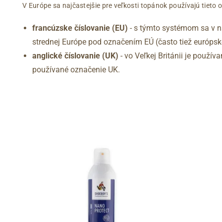
V Európe sa najčastejšie pre veľkosti topánok používajú tieto 
francúzske číslovanie (EU)
- s týmto systémom sa v na
strednej Európe pod označením EÚ (často tiež európske
anglické číslovanie (UK)
- vo Veľkej Británii je použí
používané označenie UK.