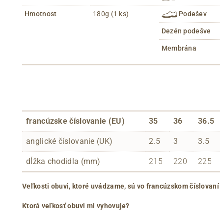
Hmotnost
180g (1 ks)
Podešev
Dezén podešve
Membrána
francúzske číslovanie (EU)
35
36
36.5
anglické číslovanie (UK)
2.5
3
3.5
dĺžka chodidla (mm)
215
220
225
Veľkosti obuvi, ktoré uvádzame, sú vo francúzskom číslovaní
Ktorá veľkosť obuvi mi vyhovuje?