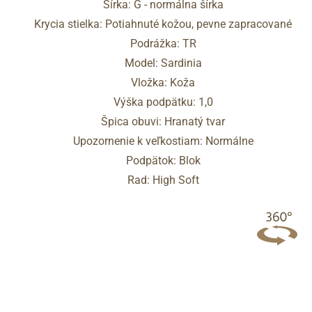
Šírka: G - normálna šírka
Krycia stielka: Potiahnuté kožou, pevne zapracované
Podrážka: TR
Cez Google
Model: Sardinia
Vložka: Koža
Výška podpätku: 1,0
Špica obuvi: Hranatý tvar
Upozornenie k veľkostiam: Normálne
Podpätok: Blok
Rad: High Soft