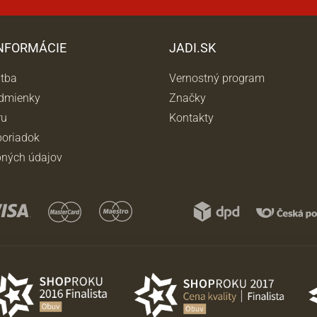
INFORMÁCIE
JADI.SK
atba
Vernostný program
dmienky
Značky
ru
Kontakty
oriadok
ných údajov