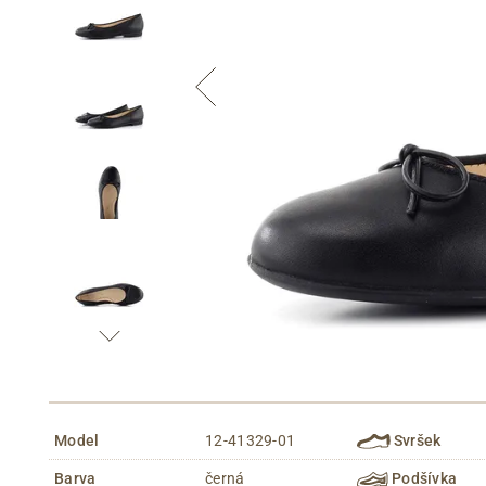
Model
12-41329-01
Svršek
Barva
černá
Podšívka