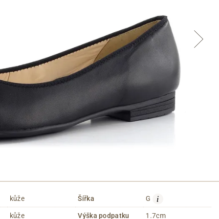
i
kůže
Šířka
G
kůže
Výška podpatku
1.7cm