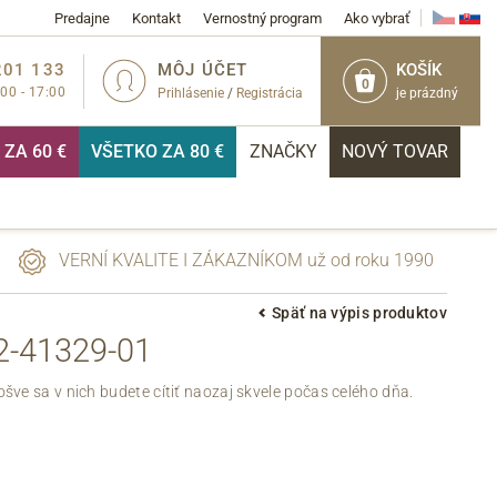
Predajne
Kontakt
Vernostný program
Ako vybrať
201 133
MÔJ ÚČET
KOŠÍK
0
:00 - 17:00
Prihlásenie
/
Registrácia
je prázdný
ZA 60 €
VŠETKO ZA 80 €
ZNAČKY
NOVÝ TOVAR
VERNÍ KVALITE I ZÁKAZNÍKOM už od roku 1990
Späť na výpis produktov
-41329-01
PRIHLÁSIŤ
e sa v nich budete cítiť naozaj skvele počas celého dňa.