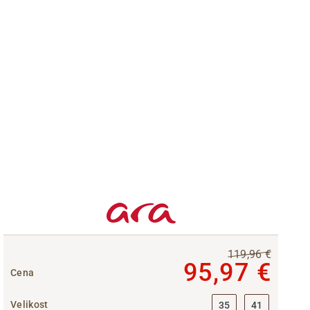
119,96 €
95,97 €
Cena
Velikost
35
41