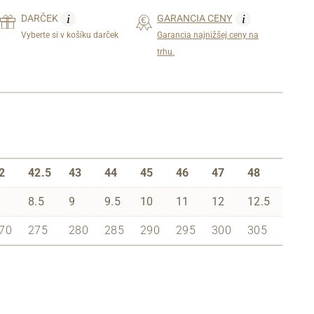
i
i
DARČEK
GARANCIA CENY
Vyberte si v košíku darček
Garancia najnižšej ceny na
trhu.
2
42.5
43
44
45
46
47
48
8.5
9
9.5
10
11
12
12.5
70
275
280
285
290
295
300
305