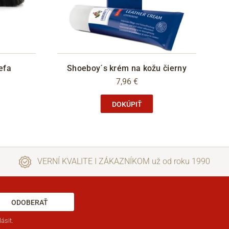
efa
Shoeboy´s krém na kožu čierny
7,96 €
DOKÚPIŤ
VERNÍ KVALITE I ZÁKAZNÍKOM už od roku 1990
ODOBERAŤ
ásit.