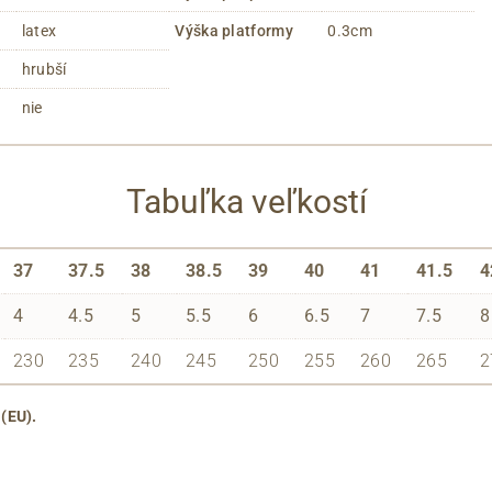
latex
Výška platformy
0.3cm
hrubší
nie
Tabuľka veľkostí
37
37.5
38
38.5
39
40
41
41.5
4
4
4.5
5
5.5
6
6.5
7
7.5
8
230
235
240
245
250
255
260
265
2
 (EU).