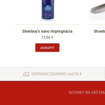
Shoeboy's nano impregnácia
Shoeb
13,96 €
DOKÚPIŤ
DOPRAVA ZADARMO nad 39 €
NOVINKY NA VÁŠ EM