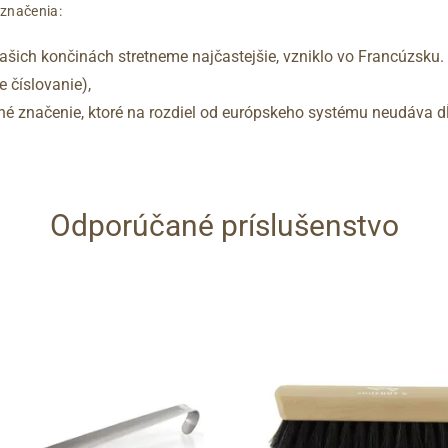
označenia:
šich končinách stretneme najčastejšie, vzniklo vo Francúzsku.
 číslovanie),
vané značenie, ktoré na rozdiel od európskeho systému neudáva dĺ
Odporúčané príslušenstvo