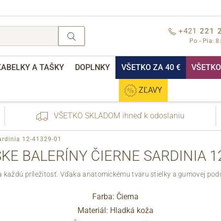
+421
221 
Po - Pia: 8
KABELKY A TAŠKY
DOPLNKY
VŠETKO ZA 40 €
VŠETKO 
ZĽAVY
VŠETKO SKLADOM ihneď k odoslaniu
ardinia 12-41329-01
KE BALERÍNY ČIERNE SARDINIA 12
 každú príležitosť.
Vďaka anatomickému tvaru stielky a gumovej podošv
nebo přihlášení
Farba: Čierna
Materiál: Hladká koža
Cez Facebook