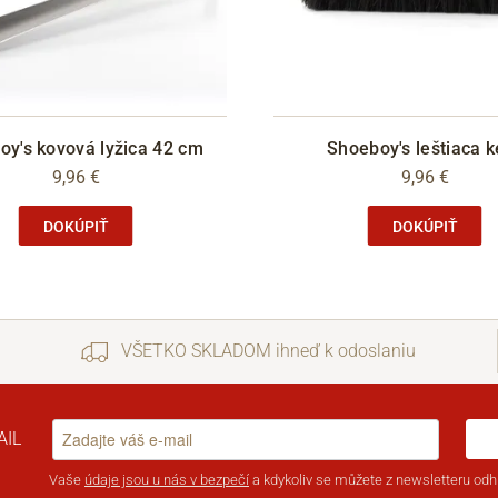
oy's kovová lyžica 42 cm
Shoeboy's leštiaca k
9,96 €
9,96 €
DOKÚPIŤ
DOKÚPIŤ
VŠETKO SKLADOM ihneď k odoslaniu
AIL
Vaše
údaje jsou u nás v bezpečí
a kdykoliv se můžete z newsletteru odhl