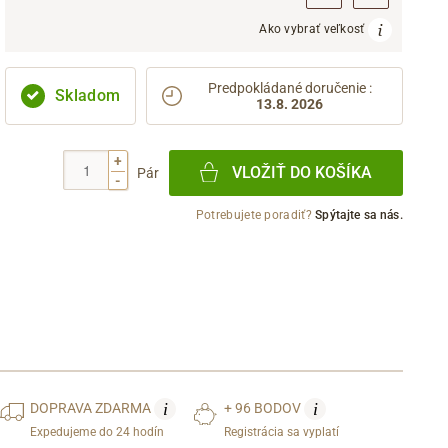
Ako vybrať veľkosť
Predpokládané doručenie
:
Skladom
13.8. 2026
+
VLOŽIŤ DO KOŠÍKA
Pár
-
Potrebujete poradiť?
Spýtajte sa nás.
i
i
DOPRAVA
ZDARMA
+ 96 BODOV
Expedujeme do 24 hodín
Registrácia sa vyplatí