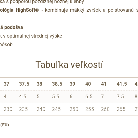
lka s podporou pozdĺžnej nožnej klenby
nológia HighSoft®
- kombinuje mäkký zvršok a polstrovanú s
ová podošva
k v optimálnej strednej výške
spôsob
Tabuľka veľkostí
37
37.5
38
38.5
39
40
41
41.5
4
4
4.5
5
5.5
6
6.5
7
7.5
8
230
235
240
245
250
255
260
265
2
 (EU).