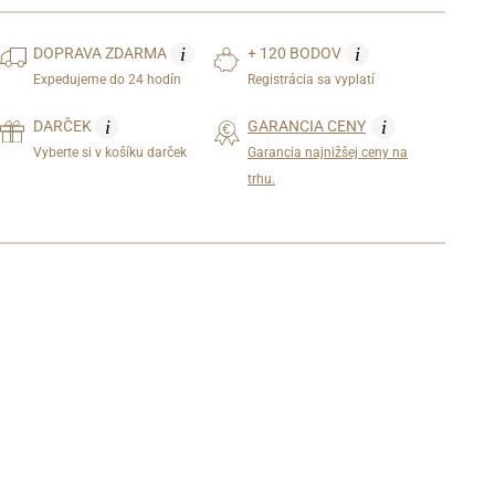
i
i
DOPRAVA
ZDARMA
+ 120 BODOV
Expedujeme do 24 hodín
Registrácia sa vyplatí
i
i
DARČEK
GARANCIA CENY
Vyberte si v košíku darček
Garancia najnižšej ceny na
trhu.