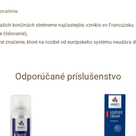
označenia:
šich končinách stretneme najčastejšie, vzniklo vo Francúzsku.
 číslovanie),
vané značenie, ktoré na rozdiel od európskeho systému neudáva dĺ
Odporúčané príslušenstvo