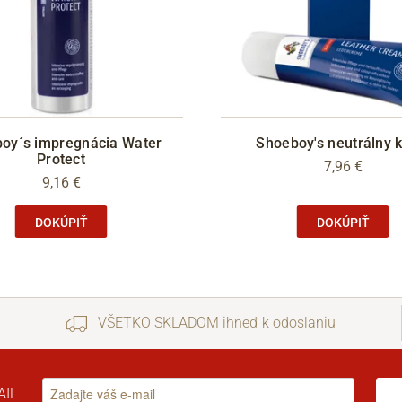
oy´s impregnácia Water
Shoeboy's neutrálny 
Protect
7,96 €
9,16 €
DOKÚPIŤ
DOKÚPIŤ
VŠETKO SKLADOM ihneď k odoslaniu
AIL