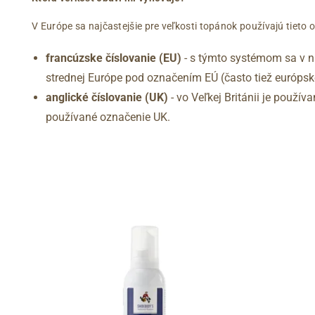
V Európe sa najčastejšie pre veľkosti topánok používajú tieto 
francúzske číslovanie (EU)
- s týmto systémom sa v na
strednej Európe pod označením EÚ (často tiež európske
anglické číslovanie (UK)
- vo Veľkej Británii je použí
používané označenie UK.