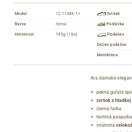
Model
12-11486-11
Svršek
Barva
černá
Podšívka
Hmotnost
195g (1 ks)
Podešev
Dezén podešve
Membrána
Ara dámske elegan
pekná guľatá špi
zvršok z hladkej
čierna farba
textilná paspulk
vnútorná
celoko