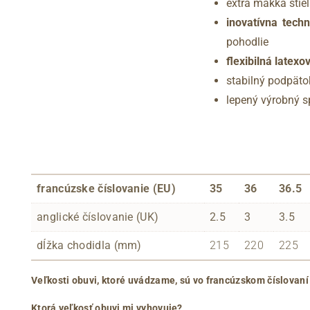
extra mäkká stie
inovatívna tech
pohodlie
flexibilná latex
stabilný podpäto
lepený výrobný 
francúzske číslovanie (EU)
35
36
36.5
anglické číslovanie (UK)
2.5
3
3.5
dĺžka chodidla (mm)
215
220
225
Veľkosti obuvi, ktoré uvádzame, sú vo francúzskom číslovaní
Ktorá veľkosť obuvi mi vyhovuje?