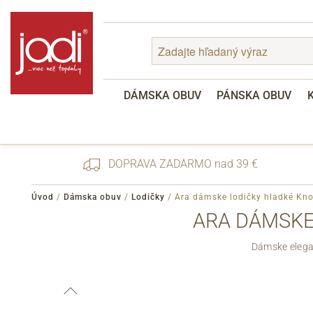
DÁMSKA OBUV
PÁNSKA OBUV
DOPRAVA ZADARMO nad 39 €
Úvod
/
Dámska obuv
/
Lodičky
/
Ara dámske lodičky hladké Kn
ARA DÁMSKE
Zabudnuté heslo
Dámske elegan
Registrácia