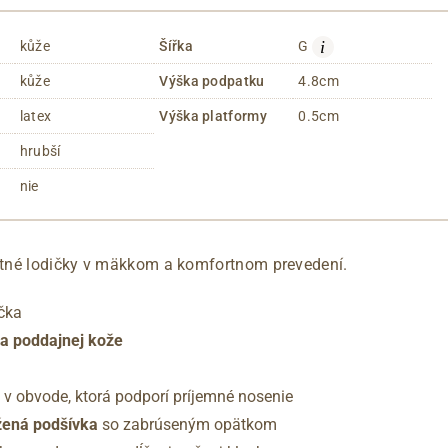
i
kůže
Šířka
G
kůže
Výška podpatku
4.8cm
latex
Výška platformy
0.5cm
hrubší
nie
tné lodičky v mäkkom a komfortnom prevedení.
čka
 a poddajnej kože
a v obvode, ktorá podporí príjemné nosenie
žená podšívka
so zabrúseným opätkom