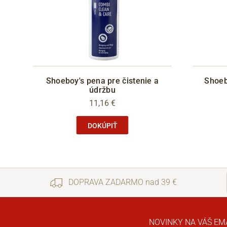
Shoeboy's pena pre čistenie a
Shoeb
údržbu
11,16 €
DOKÚPIŤ
DOPRAVA ZADARMO nad 39 €
NOVINKY NA VÁŠ EM