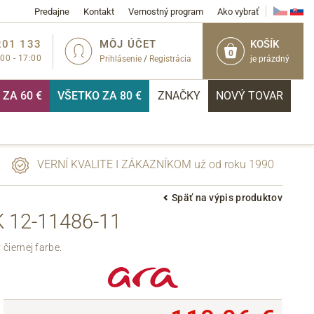
Predajne
Kontakt
Vernostný program
Ako vybrať
201 133
MÔJ ÚČET
KOŠÍK
0
:00 - 17:00
Prihlásenie
/
Registrácia
je prázdný
ZA 60 €
VŠETKO ZA 80 €
ZNAČKY
NOVÝ TOVAR
VERNÍ KVALITE I ZÁKAZNÍKOM už od roku 1990
Späť na výpis produktov
12-11486-11
PRIHLÁSIŤ
čiernej farbe.