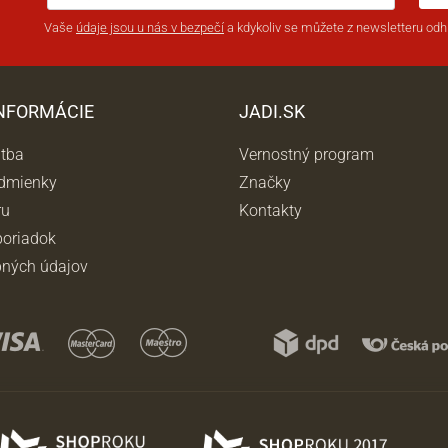
Vaše
údaje jsou u nás v bezpečí
a kdykoliv se můžete z newsletteru odhl
INFORMÁCIE
JADI.SK
atba
Vernostný program
dmienky
Značky
ru
Kontakty
oriadok
ných údajov