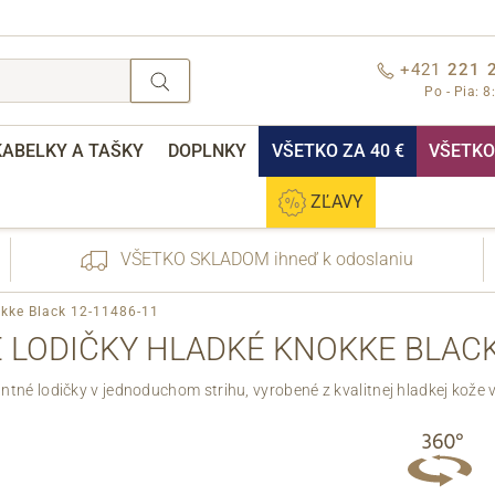
+421
221 
Po - Pia: 8
KABELKY A TAŠKY
DOPLNKY
VŠETKO ZA 40 €
VŠETKO 
ZĽAVY
VŠETKO SKLADOM ihneď k odoslaniu
okke Black 12-11486-11
 LODIČKY HLADKÉ KNOKKE BLACK 
tné lodičky v jednoduchom strihu, vyrobené z kvalitnej hladkej kože v 
nebo přihlášení
Cez Facebook