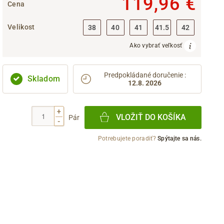
119,96 €
Cena
Velikost
38
40
41
41.5
42
Ako vybrať veľkosť
Predpokládané doručenie
:
Skladom
12.8. 2026
+
VLOŽIŤ DO KOŠÍKA
Pár
-
Potrebujete poradiť?
Spýtajte sa nás.