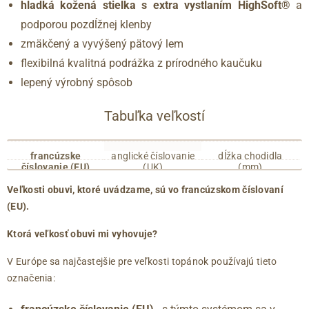
hladká kožená stielka s extra vystlaním HighSoft®
a
podporou pozdĺžnej klenby
zmäkčený a vyvýšený pätový lem
flexibilná kvalitná podrážka z prírodného kaučuku
lepený výrobný spôsob
Tabuľka veľkostí
francúzske
anglické číslovanie
dĺžka chodidla
číslovanie (EU)
(UK)
(mm)
35
2.5
215
Veľkosti obuvi, ktoré uvádzame, sú vo francúzskom číslovaní
36
3
220
(EU).
36.5
3.5
225
37
4
230
Ktorá veľkosť obuvi mi vyhovuje?
37.5
4.5
235
V Európe sa najčastejšie pre veľkosti topánok používajú tieto
38
5
240
označenia:
38.5
5.5
245
39
6
250