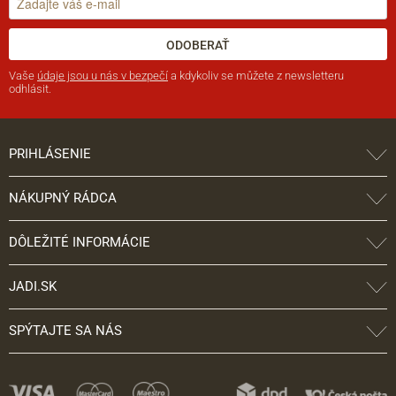
ODOBERAŤ
Vaše
údaje jsou u nás v bezpečí
a kdykoliv se můžete z newsletteru
odhlásit.
PRIHLÁSENIE
NÁKUPNÝ RÁDCA
DÔLEŽITÉ INFORMÁCIE
JADI.SK
SPÝTAJTE SA NÁS