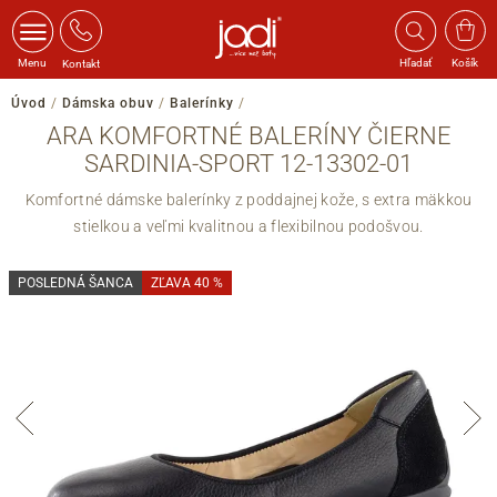
Menu
Hľadať
Košík
Kontakt
Úvod
/
Dámska obuv
/
Balerínky
/
ARA KOMFORTNÉ BALERÍNY ČIERNE
SARDINIA-SPORT 12-13302-01
Komfortné dámske balerínky z poddajnej kože, s extra mäkkou
stielkou a veľmi kvalitnou a flexibilnou podošvou.
POSLEDNÁ ŠANCA
ZĽAVA 40 %