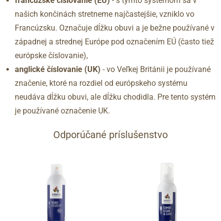
francúzske číslovanie (EU)
- s týmto systémom sa v
40
6.5
255
našich končinách stretneme najčastejšie, vzniklo vo
41
7
260
Francúzsku. Označuje dĺžku obuvi a je bežne používané v
41.5
7.5
265
západnej a strednej Európe pod označením EÚ (často tiež
42
8
270
európske číslovanie),
42.5
8.5
275
anglické číslovanie (UK)
- vo Veľkej Británii je používané
43
9
280
značenie, ktoré na rozdiel od európskeho systému
44
9.5
285
neudáva dĺžku obuvi, ale dĺžku chodidla. Pre tento systém
45
10
290
je používané označenie UK.
46
11
295
47
12
300
Odporúčané príslušenstvo
48
12.5
305