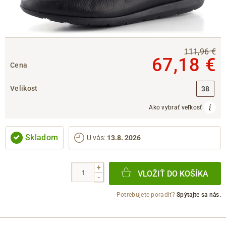
111,96 €
67,18 €
Cena
Velikost
38
Ako vybrať veľkosť
Skladom
U vás
:
13.8. 2026
+
VLOŽIŤ DO KOŠÍKA
-
Potrebujete poradiť?
Spýtajte sa nás.