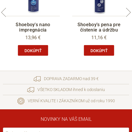
Shoeboy's nano
Shoeboy's pena pre
impregnácia
čistenie a údržbu
13,96 €
11,16 €
DOKÚPIŤ
DOKÚPIŤ
DOPRAVA ZADARMO nad 39 €
VŠETKO SKLADOM ihneď k odoslaniu
VERNÍ KVALITE I ZÁKAZNÍKOM už od roku 1990
NOVINKY NA VÁŠ EMAIL