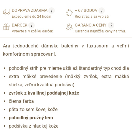
i
i
DOPRAVA
ZDARMA
+ 67 BODOV
Expedujeme do 24 hodín
Registrácia sa vyplatí
i
i
DARČEK
GARANCIA CENY
Vyberte si v košíku darček
Garancia najnižšej ceny na trhu.
Ara jednoduché dámske baleríny v luxusnom a veľmi
komfortnom spracovaní.
pohodlný strih pre mierne užší až štandardný typ chodidla
extra mäkké prevedenie (mäkký zvršok, extra mäkká
stielka, veľmi kvalitná podošva)
zvršok z kvalitnej poddajnej kože
čierna farba
päta zo semišovej kože
pohodlný pružný lem
podšívka z hladkej kože