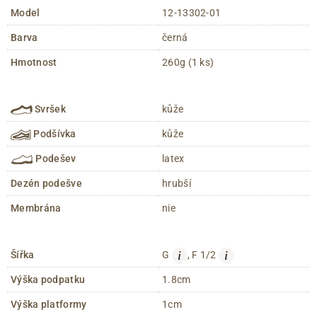
Model
12-13302-01
Barva
černá
Hmotnost
260g (1 ks)
Svršek
kůže
Podšívka
kůže
Podešev
latex
Dezén podešve
hrubší
Membrána
nie
i
i
Šířka
G
, F 1/2
Výška podpatku
1.8cm
Výška platformy
1cm