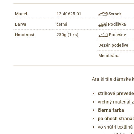
Model
12-40625-01
Svršek
Barva
černá
Podšívka
Hmotnost
230g (1 ks)
Podešev
Dezén podešve
Membrána
Ara širšie dámske
strihové prevede
vrchný materiál z
čierna farba
po oboch stranác
vo vnútri textiln