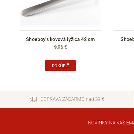
Shoeboy's kovová lyžica 42 cm
Shoeb
9,96 €
DOKÚPIŤ
DOPRAVA ZADARMO nad 39 €
NOVINKY NA VÁŠ EM