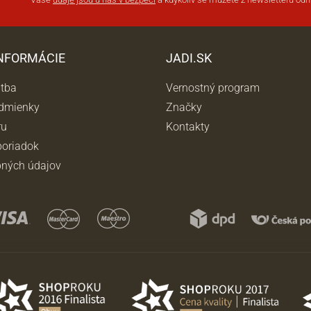
INFORMÁCIE
JADI.SK
atba
Vernostný program
dmienky
Značky
ru
Kontakty
oriadok
ných údajov