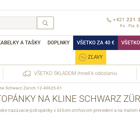
+421
221 
Po - Pia: 8
KABELKY A TAŠKY
DOPLNKY
VŠETKO ZA 40 €
VŠETKO 
ZĽAVY
VŠETKO SKLADOM ihneď k odoslaniu
line Schwarz Zürich 12-40625-01
LTOPÁNKY NA KLINE SCHWARZ ZÜRI
ke nazúvacie poltopánky v širšom strihovom prevedení a na malom k
nebo přihlášení
Cez Facebook