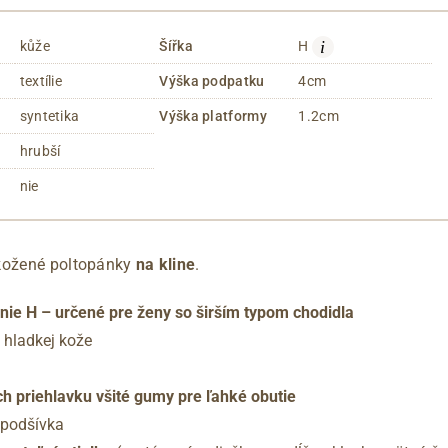
i
kůže
Šířka
H
textílie
Výška podpatku
4cm
syntetika
Výška platformy
1.2cm
hrubší
nie
 kožené poltopánky
na kline
.
nie H – určené pre ženy so širším typom chodidla
 hladkej kože
h priehlavku všité gumy pre ľahké obutie
á podšívka