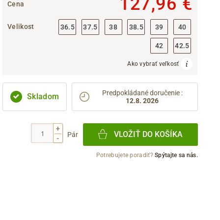
127,96 €
Cena
Velikost
36.5
37.5
38
38.5
39
40
42
42.5
Ako vybrať veľkosť
Predpokládané doručenie
:
Skladom
12.8. 2026
+
VLOŽIŤ DO KOŠÍKA
Pár
-
Potrebujete poradiť?
Spýtajte sa nás.