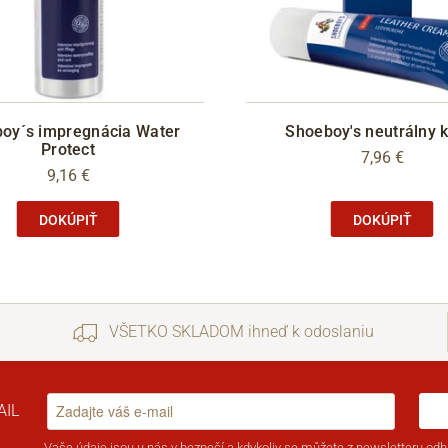
oy´s impregnácia Water
Shoeboy's neutrálny 
Protect
7,96 €
9,16 €
DOKÚPIŤ
DOKÚPIŤ
VŠETKO SKLADOM ihneď k odoslaniu
AIL
Vaše
údaje jsou u nás v bezpečí
a kdykoliv se můžete z newsletteru odhl