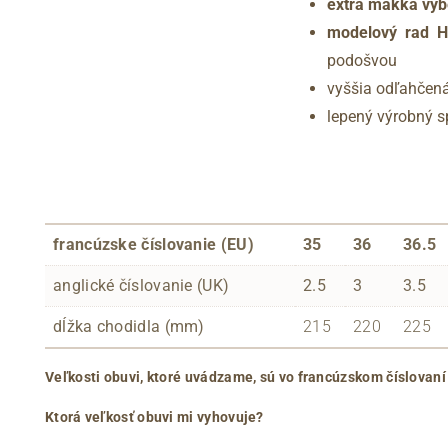
extra mäkká vybe
modelový rad H
podošvou
vyššia odľahčen
lepený výrobný 
francúzske číslovanie (EU)
35
36
36.5
anglické číslovanie (UK)
2.5
3
3.5
dĺžka chodidla (mm)
215
220
225
Veľkosti obuvi, ktoré uvádzame, sú vo francúzskom číslovaní
Ktorá veľkosť obuvi mi vyhovuje?