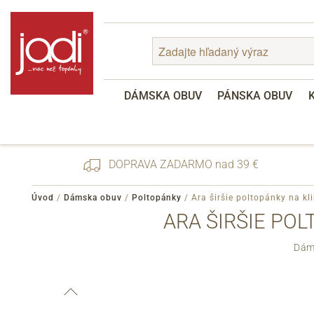
DÁMSKA OBUV
PÁNSKA OBUV
DOPRAVA ZADARMO nad 39 €
Úvod
/
Dámska obuv
/
Poltopánky
/
Ara širšie poltopánky na k
ARA ŠIRŠIE PO
Zabudnuté heslo
Dáms
Registrácia