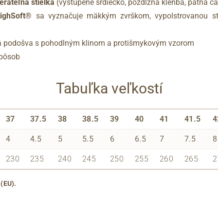
rateľná stielka
(vystúpené srdiečko, pozdĺžna klenba, pätná ča
ighSoft®
sa vyznačuje mäkkým zvrškom, vypolstrovanou stie
á podošva s pohodlným klinom a protišmykovým vzorom
spôsob
Tabuľka veľkostí
37
37.5
38
38.5
39
40
41
41.5
4
4
4.5
5
5.5
6
6.5
7
7.5
8
230
235
240
245
250
255
260
265
2
 (EU).