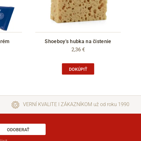
krém
Shoeboy's hubka na čistenie
2,36 €
DOKÚPIŤ
VERNÍ KVALITE I ZÁKAZNÍKOM už od roku 1990
ODOBERAŤ
ásit.