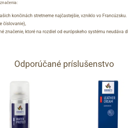
označenia:
šich končinách stretneme najčastejšie, vzniklo vo Francúzsku.
 číslovanie),
vané značenie, ktoré na rozdiel od európskeho systému neudáva dĺ
Odporúčané príslušenstvo