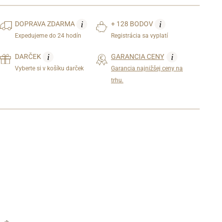
i
i
DOPRAVA
ZDARMA
+ 128 BODOV
Expedujeme do 24 hodín
Registrácia sa vyplatí
i
i
DARČEK
GARANCIA CENY
Vyberte si v košíku darček
Garancia najnižšej ceny na
trhu.