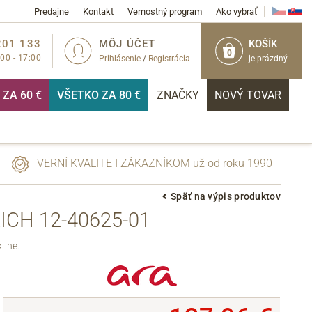
Predajne
Kontakt
Vernostný program
Ako vybrať
201 133
MÔJ ÚČET
KOŠÍK
0
:00 - 17:00
Prihlásenie
/
Registrácia
je prázdný
ZA 60 €
VŠETKO ZA 80 €
ZNAČKY
NOVÝ TOVAR
VERNÍ KVALITE I ZÁKAZNÍKOM už od roku 1990
Späť na výpis produktov
CH 12-40625-01
PRIHLÁSIŤ
line.