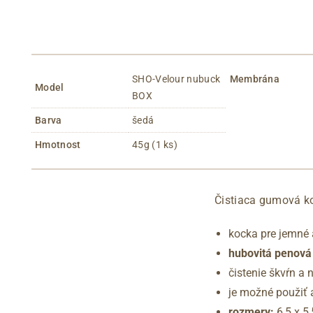
SHO-Velour nubuck
Membrána
Model
BOX
Barva
šedá
Hmotnost
45g (1 ks)
Čistiaca gumová ko
kocka pre jemné a
hubovitá penov
čistenie škvŕn a 
je možné použiť 
rozmery:
6,5 x 5,