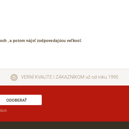
roch
, a potom nájsť zodpovedajúcu veľkosť.
VERNÍ KVALITE I ZÁKAZNÍKOM už od roku 1990
ODOBERAŤ
ásit.