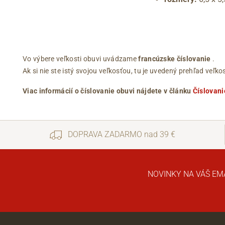
Vo výbere veľkosti obuvi uvádzame
francúzske číslovanie
.
Ak si nie ste istý svojou veľkosťou, tu je uvedený prehľad ve
Viac informácií o číslovanie obuvi nájdete v článku
Číslovani
DOPRAVA ZADARMO nad 39 €
NOVINKY NA VÁŠ EM