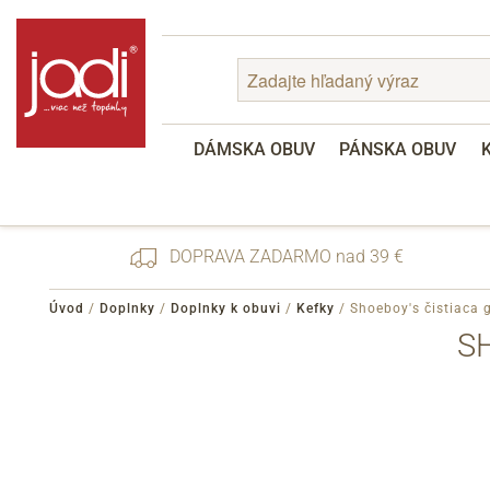
DÁMSKA OBUV
PÁNSKA OBUV
DOPRAVA ZADARMO nad 39 €
Úvod
/
Doplnky
/
Doplnky k obuvi
/
Kefky
/
Shoeboy's čistiaca
S
Zabudnuté heslo
Registrácia