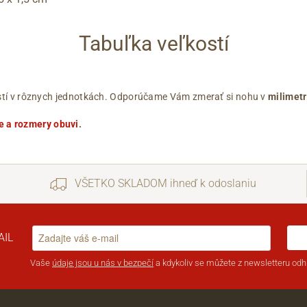
Tabuľka veľkostí
ľkostí v rôznych jednotkách. Odporúčame Vám zmerať si nohu v
milimet
e a rozmery obuvi
.
VŠETKO SKLADOM ihneď k odoslaniu
AIL
Vaše
údaje jsou u nás v bezpečí
a kdykoliv se můžete z newsletteru odhl