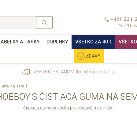
+421
221 
Po - Pia: 8
KABELKY A TAŠKY
DOPLNKY
VŠETKO ZA 40 €
VŠETKO 
ZĽAVY
VŠETKO SKLADOM ihneď k odoslaniu
 guma na semiš
HOEBOY'S ČISTIACA GUMA NA SEM
Čistiaca gumová kocka pre vlasové materiály.
nebo přihlášení
Cez Facebook