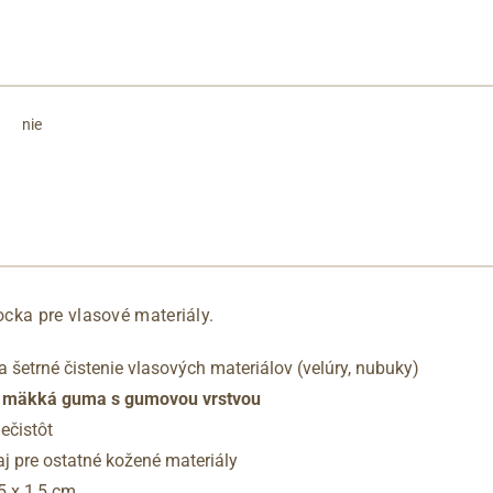
nie
cka pre vlasové materiály.
 šetrné čistenie vlasových materiálov (velúry, nubuky)
á mäkká guma s gumovou vrstvou
nečistôt
aj pre ostatné kožené materiály
5 x 1,5 cm