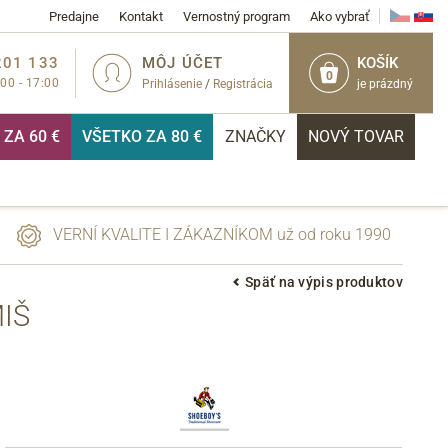
Predajne
Kontakt
Vernostný program
Ako vybrať
201 133
MÔJ ÚČET
KOŠÍK
0
:00 - 17:00
Prihlásenie
/
Registrácia
je prázdný
ZA 60 €
VŠETKO ZA 80 €
ZNAČKY
NOVÝ TOVAR
VERNÍ KVALITE I ZÁKAZNÍKOM už od roku 1990
Späť na výpis produktov
IŠ
PRIHLÁSIŤ