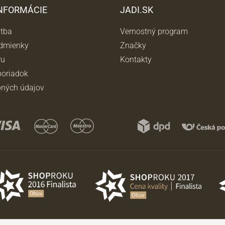
INFORMÁCIE
JADI.SK
atba
Vernostný program
dmienky
Značky
ru
Kontakty
oriadok
ných údajov