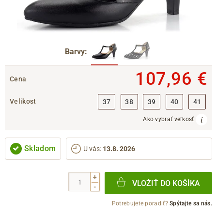
Barvy:
107,96 €
Cena
Velikost
37
38
39
40
41
Ako vybrať veľkosť
Skladom
U vás
:
13.8. 2026
+
VLOŽIŤ DO KOŠÍKA
-
Potrebujete poradiť?
Spýtajte sa nás.