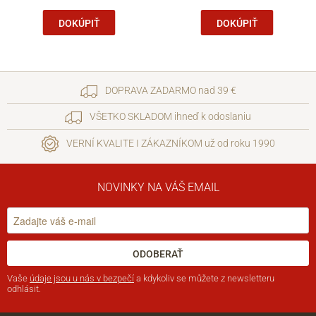
DOKÚPIŤ
DOKÚPIŤ
DOPRAVA ZADARMO nad 39 €
VŠETKO SKLADOM ihneď k odoslaniu
VERNÍ KVALITE I ZÁKAZNÍKOM už od roku 1990
NOVINKY NA VÁŠ EMAIL
ODOBERAŤ
Vaše
údaje jsou u nás v bezpečí
a kdykoliv se můžete z newsletteru
odhlásit.