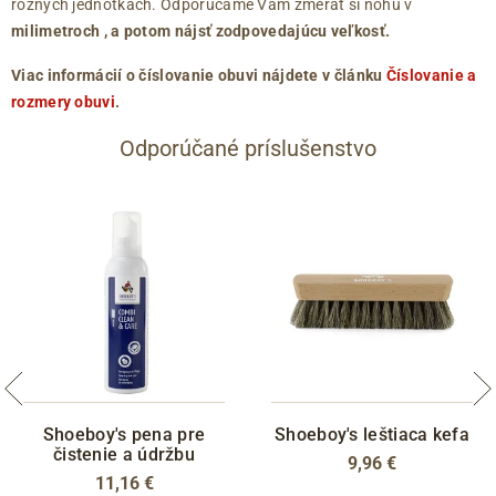
rôznych jednotkách. Odporúčame Vám zmerať si nohu v
milimetroch
, a potom nájsť zodpovedajúcu veľkosť.
Viac informácií o číslovanie obuvi nájdete v článku
Číslovanie a
rozmery obuvi
.
Odporúčané príslušenstvo
Shoeboy's pena pre
Shoeboy's leštiaca kefa
čistenie a údržbu
9,96 €
11,16 €