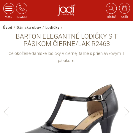
Menu
Hľadať
Košík
Kontakt
Úvod
/
Dámska obuv
/
Lodičky
/
BARTON ELEGANTNÉ LODIČKY S T
PÁSIKOM ČIERNE/LAK R2463
Celokožené dámske lodičky v čiernej farbe s priehlavkovým T
pásikom.