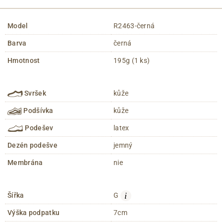
Model
R2463-černá
Barva
černá
Hmotnost
195g (1 ks)
Svršek
kůže
Podšívka
kůže
Podešev
latex
Dezén podešve
jemný
Membrána
nie
i
Šířka
G
Výška podpatku
7cm