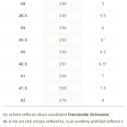
38
240
5
38.5
245
5.5
39
250
6
+
39.5
252
6
40
255
6.5
+
40.5
257
6.5
41
260
7
41.5
265
7.5
42
270
8
Vo výbere veľkosti obuvi uvádzame
francúzske číslovanie
.
Ak si nie ste istý svojou veľkosťou, tu je uvedený prehľad veľkostí v