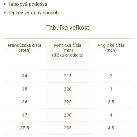
latexová podošva
lepený výrobný spôsob
Tabuľka veľkostí
Francúzska čísla
Metrická čísla
Anglická čísla
(steh)
(mm)
(inch)
(dĺžka chodidla)
34
215
2
35
220
3
36
225
3.5
37
230
4
37.5
235
4.5