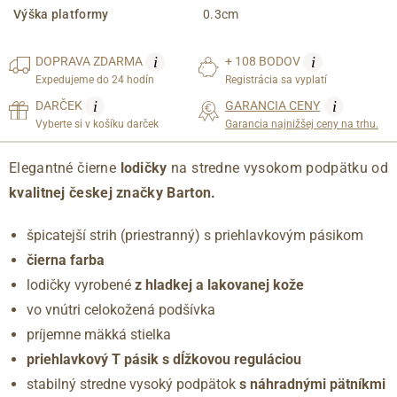
Výška platformy
0.3cm
i
i
DOPRAVA
ZDARMA
+ 108 BODOV
Expedujeme do 24 hodín
Registrácia sa vyplatí
i
i
DARČEK
GARANCIA CENY
Vyberte si v košíku darček
Garancia najnižšej ceny na trhu.
Elegantné čierne
lodičky
na stredne vysokom podpätku od
kvalitnej českej značky Barton.
špicatejší strih (priestranný) s priehlavkovým pásikom
čierna farba
lodičky vyrobené
z hladkej a lakovanej kože
vo vnútri celokožená podšívka
príjemne mäkká stielka
priehlavkový T pásik s dĺžkovou reguláciou
stabilný stredne vysoký podpätok
s náhradnými pätníkmi