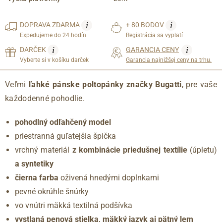
i
i
DOPRAVA
ZDARMA
+ 80 BODOV
Expedujeme do 24 hodín
Registrácia sa vyplatí
i
i
DARČEK
GARANCIA CENY
Vyberte si v košíku darček
Garancia najnižšej ceny na trhu.
Veľmi
ľahké pánske poltopánky značky Bugatti
, pre vaše
každodenné pohodlie.
pohodlný odľahčený model
priestranná guľatejšia špička
vrchný materiál
z kombinácie priedušnej textílie
(úpletu)
a syntetiky
čierna farba
oživená hnedými doplnkami
pevné okrúhle šnúrky
vo vnútri mäkká textilná podšívka
vystlaná penová stielka, mäkký jazyk aj pätný lem