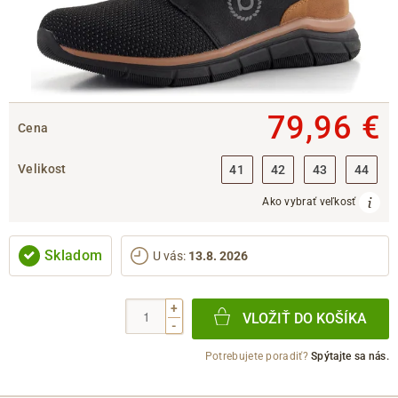
79,96 €
Cena
Velikost
41
42
43
44
Ako vybrať veľkosť
Skladom
U vás
:
13.8. 2026
+
VLOŽIŤ DO KOŠÍKA
-
Potrebujete poradiť?
Spýtajte sa nás.