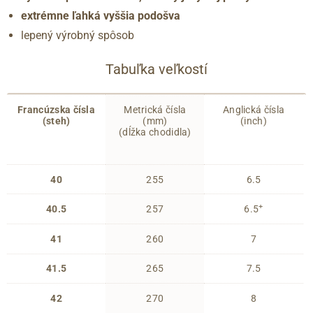
extrémne ľahká vyššia podošva
lepený výrobný spôsob
Tabuľka veľkostí
Francúzska čísla
Metrická čísla
Anglická čísla
(steh)
(mm)
(inch)
(dĺžka chodidla)
40
255
6.5
+
40.5
257
6.5
41
260
7
41.5
265
7.5
42
270
8