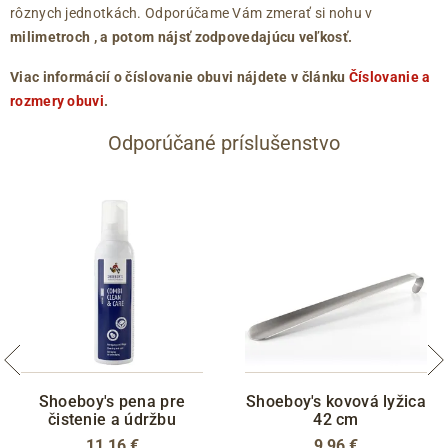
rôznych jednotkách. Odporúčame Vám zmerať si nohu v
milimetroch
, a potom nájsť zodpovedajúcu veľkosť.
Viac informácií o číslovanie obuvi nájdete v článku
Číslovanie a
rozmery obuvi
.
Odporúčané príslušenstvo
Shoeboy's pena pre
Shoeboy's kovová lyžica
čistenie a údržbu
42 cm
11,16 €
9,96 €