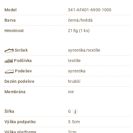
Model
341-AFA01-6900-1000
Barva
černá/hnědá
Hmotnost
215g (1 ks)
Svršek
syntetika/textílie
Podšívka
textílie
Podešev
syntetika
Dezén podešve
hrubší
Membrána
nie
i
Šířka
G
Výška podpatku
3.5cm
Výška platformy
2cm