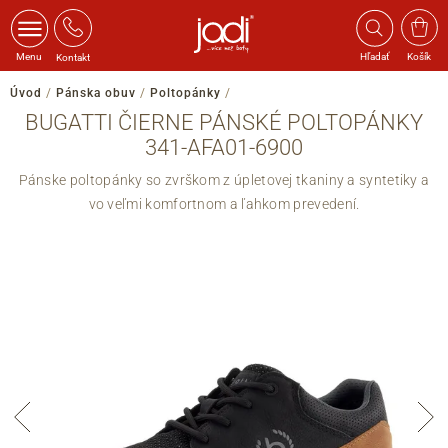
Menu
Hľadať
Košík
Kontakt
Úvod
/
Pánska obuv
/
Poltopánky
/
BUGATTI ČIERNE PÁNSKÉ POLTOPÁNKY
341-AFA01-6900
Pánske poltopánky so zvrškom z úpletovej tkaniny a syntetiky a
vo veľmi komfortnom a ľahkom prevedení.