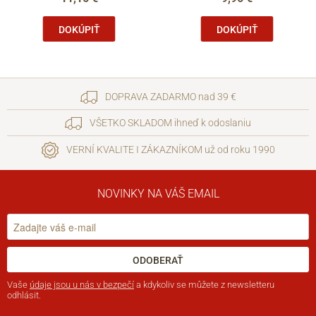
DOKÚPIŤ
DOKÚPIŤ
DOPRAVA ZADARMO nad 39 €
VŠETKO SKLADOM ihneď k odoslaniu
VERNÍ KVALITE I ZÁKAZNÍKOM už od roku 1990
NOVINKY NA VÁŠ EMAIL
ODOBERAŤ
Vaše
údaje jsou u nás v bezpečí
a kdykoliv se můžete z newsletteru
odhlásit.