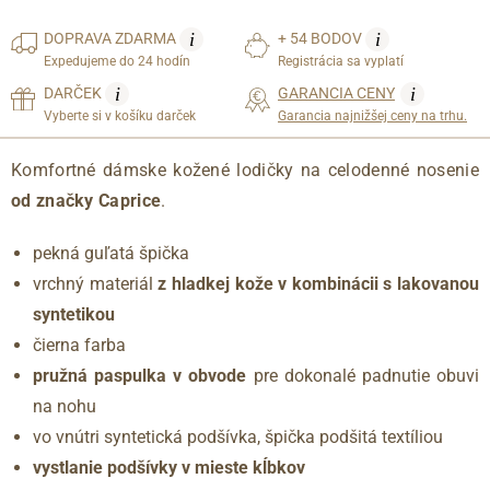
i
i
DOPRAVA
ZDARMA
+ 54 BODOV
Expedujeme do 24 hodín
Registrácia sa vyplatí
i
i
DARČEK
GARANCIA CENY
Vyberte si v košíku darček
Garancia najnižšej ceny na trhu.
Komfortné dámske kožené lodičky na celodenné nosenie
od značky Caprice
.
pekná guľatá špička
vrchný materiál
z hladkej kože v kombinácii s lakovanou
syntetikou
čierna farba
pružná paspulka v obvode
pre dokonalé padnutie obuvi
na nohu
vo vnútri syntetická podšívka, špička podšitá textíliou
vystlanie podšívky v mieste kĺbkov