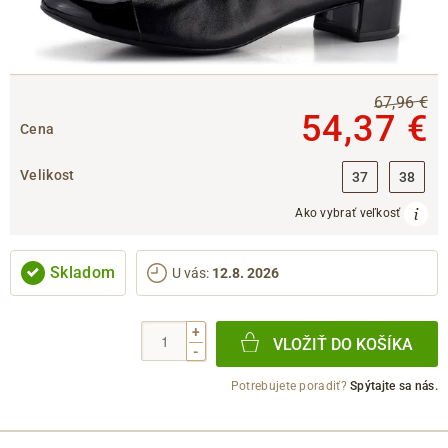
67,96 €
54,37 €
Cena
Velikost
37
38
Ako vybrať veľkosť
Skladom
U vás
:
12.8. 2026
+
VLOŽIŤ DO KOŠÍKA
-
Potrebujete poradiť?
Spýtajte sa nás.