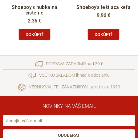
Shoeboy's hubka na
Shoeboy's leštiaca kefa
čistenie
9,96 €
2,36 €
DOKÚPIŤ
DOKÚPIŤ
DOPRAVA ZADARMO nad 39 €
VŠETKO SKLADOM ihneď k odoslaniu
VERNÍ KVALITE I ZÁKAZNÍKOM už od roku 1990
NOVINKY NA VÁŠ EMAIL
ODOBERAŤ