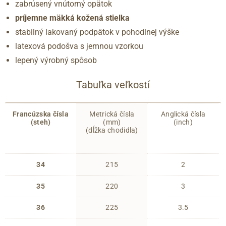
zabrúsený vnútorný opätok
príjemne mäkká kožená stielka
stabilný lakovaný podpätok v pohodlnej výške
latexová podošva s jemnou vzorkou
lepený výrobný spôsob
Tabuľka veľkostí
Francúzska čísla
Metrická čísla
Anglická čísla
(steh)
(mm)
(inch)
(dĺžka chodidla)
34
215
2
35
220
3
36
225
3.5