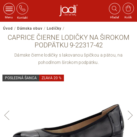
Menu
Hľadať
Košík
Kontakt
Úvod
/
Dámska obuv
/
Lodičky
/
CAPRICE ČIERNE LODIČKY NA ŠIROKOM
PODPÄTKU 9-22317-42
Dámske čierne lodičky s lakovanou špičkou a pätou, na
pohodlnom širokom podpätku.
POSLEDNÁ ŠANCA
ZĽAVA 20 %