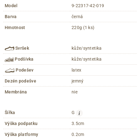
Model
9-22317-42-019
Barva
černá
Hmotnost
220g (1 ks)
Svršek
kůže/syntetika
Podšívka
kůže/syntetika
Podešev
latex
Dezén podešve
jemný
Membrána
nie
i
Šířka
G
Výška podpatku
3.5cm
Výška platformy
0.2cm