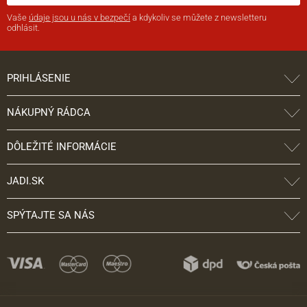
Vaše
údaje jsou u nás v bezpečí
a kdykoliv se můžete z newsletteru
odhlásit.
PRIHLÁSENIE
NÁKUPNÝ RÁDCA
DÔLEŽITÉ INFORMÁCIE
JADI.SK
SPÝTAJTE SA NÁS