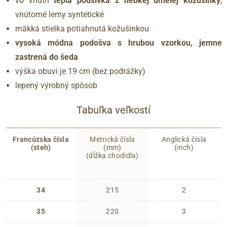
vo vnútri
teplá podšívka z hebkej umelej kožušinky
,
vnútorné lemy syntetické
mäkká stielka potiahnutá kožušinkou
vysoká módna podošva s hrubou vzorkou, jemne
zastrená do šeda
výška obuvi je 19 cm (bez podrážky)
lepený výrobný spôsob
Tabuľka veľkostí
Francúzska čísla
Metrická čísla
Anglická čísla
(steh)
(mm)
(inch)
(dĺžka chodidla)
34
215
2
35
220
3