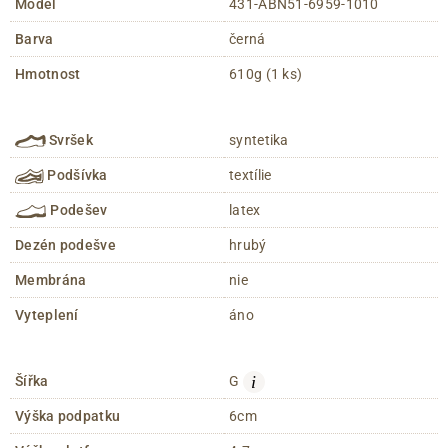
Model
431-ABN51-6959-1010
Barva
černá
Hmotnost
610g (1 ks)
Svršek
syntetika
Podšívka
textílie
Podešev
latex
Dezén podešve
hrubý
Membrána
nie
Vyteplení
áno
i
Šířka
G
Výška podpatku
6cm