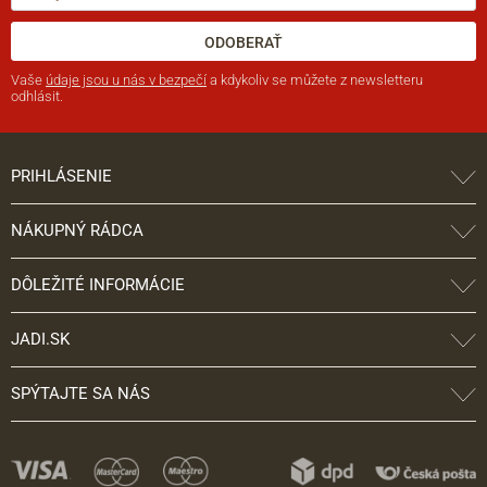
ODOBERAŤ
Vaše
údaje jsou u nás v bezpečí
a kdykoliv se můžete z newsletteru
odhlásit.
PRIHLÁSENIE
NÁKUPNÝ RÁDCA
DÔLEŽITÉ INFORMÁCIE
JADI.SK
SPÝTAJTE SA NÁS