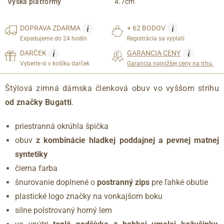
Výška platformy
4.7cm
i
i
DOPRAVA
ZDARMA
+ 62 BODOV
Expedujeme do 24 hodín
Registrácia sa vyplatí
i
i
DARČEK
GARANCIA CENY
Vyberte si v košíku darček
Garancia najnižšej ceny na trhu.
Štýlová zimná dámska členková obuv vo vyššom strihu
od značky Bugatti
.
priestranná okrúhla špička
obuv
z kombinácie hladkej poddajnej a pevnej matnej
syntetiky
čierna farba
šnurovanie doplnené o
postranný zips
pre ľahké obutie
plastické logo značky na vonkajšom boku
silne polstrovaný horný lem