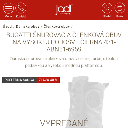
Menu
Hľadať
Košík
Kontakt
Úvod
/
Dámska obuv
/
Členková obuv
/
BUGATTI ŠNUROVACIA ČLENKOVÁ OBUV
NA VYSOKEJ PODOŠVE ČIERNA 431-
ABN51-6959
Dámska šnurovacia členková obuv v čiernej farbe, s teplou
podšívkou a vysokou módnou platformou.
POSLEDNÁ ŠANCA
ZĽAVA 40 %
VYPREDANÉ