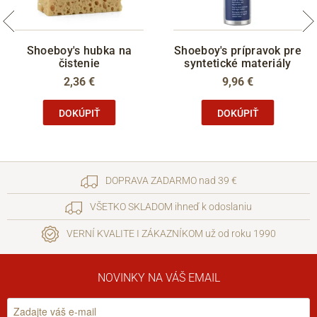
Shoeboy's hubka na
Shoeboy's prípravok pre
čistenie
syntetické materiály
2,36 €
9,96 €
DOKÚPIŤ
DOKÚPIŤ
DOPRAVA ZADARMO nad 39 €
VŠETKO SKLADOM ihneď k odoslaniu
VERNÍ KVALITE I ZÁKAZNÍKOM už od roku 1990
NOVINKY NA VÁŠ EMAIL