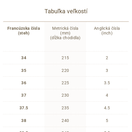
Tabuľka veľkostí
Francúzska čísla
Metrická čísla
Anglická čísla
(steh)
(mm)
(inch)
(dĺžka chodidla)
34
215
2
35
220
3
36
225
3.5
37
230
4
37.5
235
4.5
38
240
5