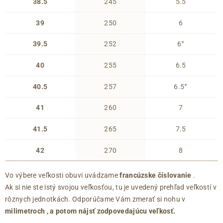
38.5
245
5.5
39
250
6
+
39.5
252
6
40
255
6.5
+
40.5
257
6.5
41
260
7
41.5
265
7.5
42
270
8
Vo výbere veľkosti obuvi uvádzame
francúzske číslovanie
.
Ak si nie ste istý svojou veľkosťou, tu je uvedený prehľad veľkostí v
rôznych jednotkách. Odporúčame Vám zmerať si nohu v
milimetroch
, a potom nájsť zodpovedajúcu veľkosť.