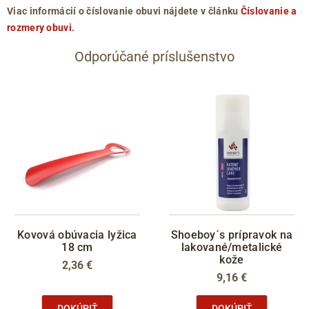
Viac informácií o číslovanie obuvi nájdete v článku
Číslovanie a
rozmery obuvi
.
Odporúčané príslušenstvo
Kovová obúvacia lyžica
Shoeboy´s prípravok na
18 cm
lakované/metalické
kože
2,36 €
9,16 €
DOKÚPIŤ
DOKÚPIŤ