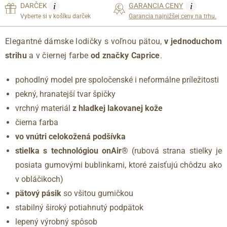
i
i
DARČEK
GARANCIA CENY
Vyberte si v košíku darček
Garancia najnižšej ceny na trhu.
Elegantné dámske lodičky s voľnou pätou,
v jednoduchom
strihu
a v čiernej farbe
od značky Caprice
.
pohodlný model pre spoločenské i neformálne príležitosti
pekný, hranatejší tvar špičky
vrchný materiál
z hladkej lakovanej kože
čierna farba
vo vnútri celokožená podšívka
stielka s technológiou onAir®
(rubová strana stielky je
posiata gumovými bublinkami, ktoré zaisťujú chôdzu ako
v obláčikoch)
pätový pásik
so všitou gumičkou
stabilný široký potiahnutý podpätok
lepený výrobný spôsob