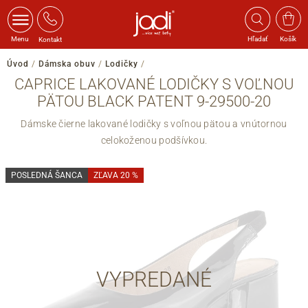
Menu
Hľadať
Košík
Kontakt
Úvod
/
Dámska obuv
/
Lodičky
/
CAPRICE LAKOVANÉ LODIČKY S VOĽNOU
PÄTOU BLACK PATENT 9-29500-20
Dámske čierne lakované lodičky s voľnou pätou a vnútornou
celokoženou podšívkou.
POSLEDNÁ ŠANCA
ZĽAVA 20 %
VYPREDANÉ