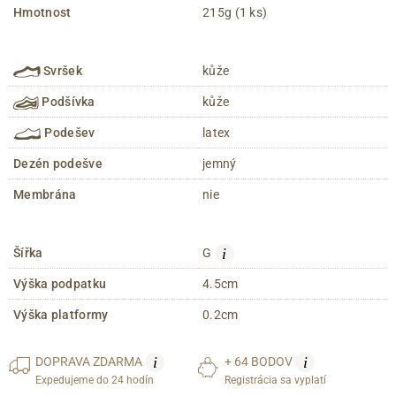
Hmotnost
215g (1 ks)
Svršek
kůže
Podšívka
kůže
Podešev
latex
Dezén podešve
jemný
Membrána
nie
i
Šířka
G
Výška podpatku
4.5cm
Výška platformy
0.2cm
i
i
DOPRAVA
ZDARMA
+ 64 BODOV
Expedujeme do 24 hodín
Registrácia sa vyplatí