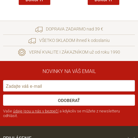
DOPRAVA ZADARMO nad 39 €
VŠETKO SKLADOM ihneď k odoslaniu
VERNÍ KVALITE I ZÁKAZNÍKOM už od roku 1990
NOVINKY NA VÁŠ EMAIL
ODOBERAŤ
Vaše
údaje jsou u nás v bezpečí
a kdykoliv se můžete z newsletteru
odhlásit.