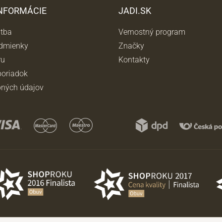
INFORMÁCIE
JADI.SK
atba
Vernostný program
dmienky
Značky
ru
Kontakty
oriadok
ných údajov