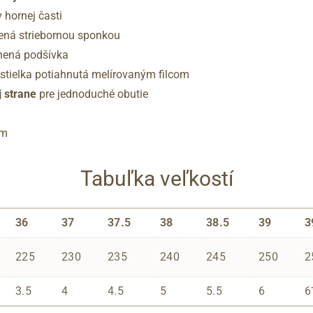
 hornej časti
vená striebornou sponkou
lnená podšívka
tielka potiahnutá melírovaným filcom
j strane
pre jednoduché obutie
cm
Tabuľka veľkostí
36
37
37.5
38
38.5
39
3
225
230
235
240
245
250
2
3.5
4
4.5
5
5.5
6
6