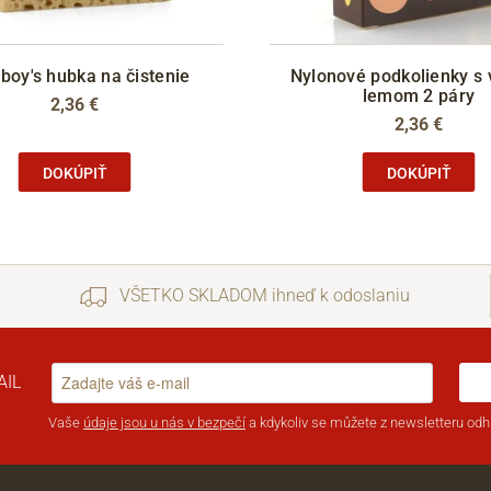
boy's hubka na čistenie
Nylonové podkolienky s
lemom 2 páry
2,36 €
2,36 €
DOKÚPIŤ
DOKÚPIŤ
VŠETKO SKLADOM ihneď k odoslaniu
AIL
Vaše
údaje jsou u nás v bezpečí
a kdykoliv se můžete z newsletteru odhl