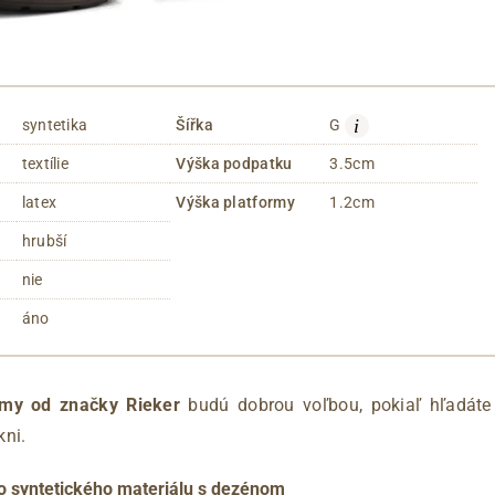
i
syntetika
Šířka
G
textílie
Výška podpatku
3.5cm
latex
Výška platformy
1.2cm
hrubší
nie
áno
žmy od značky Rieker
budú dobrou voľbou, pokiaľ hľadáte
kni.
o syntetického materiálu s dezénom