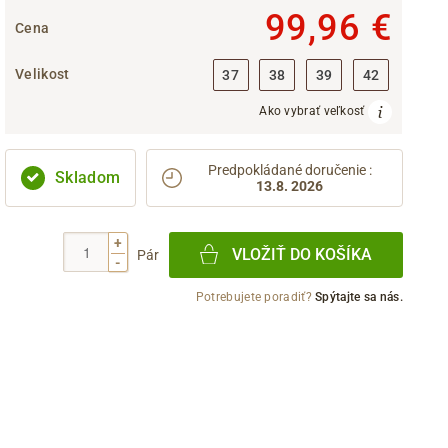
99,96 €
Cena
Velikost
37
38
39
42
Ako vybrať veľkosť
Predpokládané doručenie
:
Skladom
13.8. 2026
+
VLOŽIŤ DO KOŠÍKA
Pár
-
Potrebujete poradiť?
Spýtajte sa nás.