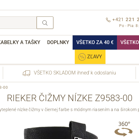
+421
221 
Po - Pia: 8
KABELKY A TAŠKY
DOPLNKY
VŠETKO ZA 40 €
VŠETKO 
ZĽAVY
VŠETKO SKLADOM ihneď k odoslaniu
3-00
RIEKER ČIŽMY NÍZKE Z9583-00
teplené nízke čižmy v čiernej farbe s módnym riasením a na širokom
nebo přihlášení
Cez Facebook