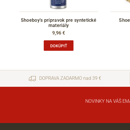
Shoeboy's prípravok pre syntetické
Shoe
materiály
9,96 €
DOKÚPIŤ
DOPRAVA ZADARMO nad 39 €
NOVINKY NA VÁŠ EM