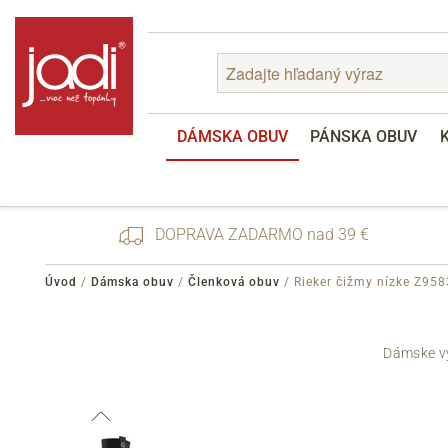
DÁMSKA OBUV
PÁNSKA OBUV
DOPRAVA ZADARMO nad 39 €
Úvod
/
Dámska obuv
/
Členková obuv
/
Rieker čižmy nízke Z958
Zabudnuté heslo
Dámske vy
Registrácia