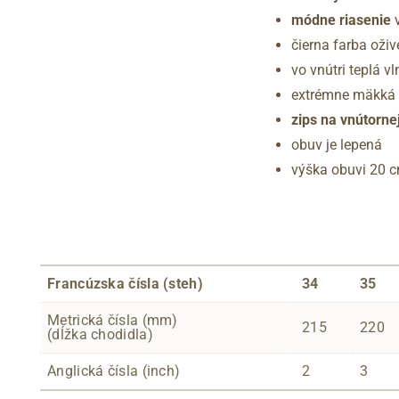
módne riasenie
v
čierna farba oži
vo vnútri teplá v
extrémne mäkká s
zips na vnútorne
obuv je lepená
výška obuvi 20 
Francúzska čísla (steh)
34
35
Metrická čísla (mm)
215
220
(dĺžka chodidla)
Anglická čísla (inch)
2
3