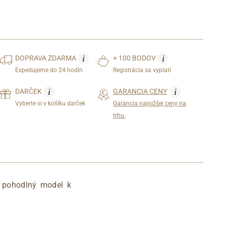
i
i
DOPRAVA
ZDARMA
+ 100 BODOV
Expedujeme do 24 hodín
Registrácia sa vyplatí
i
i
DARČEK
GARANCIA CENY
Vyberte si v košíku darček
Garancia najnižšej ceny na
trhu.
 pohodlný model k