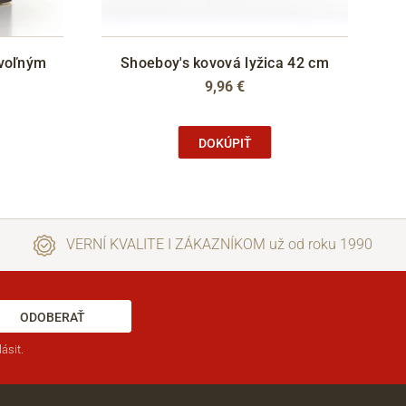
 voľným
Shoeboy's kovová lyžica 42 cm
9,96 €
DOKÚPIŤ
VERNÍ KVALITE I ZÁKAZNÍKOM už od roku 1990
ODOBERAŤ
ásit.