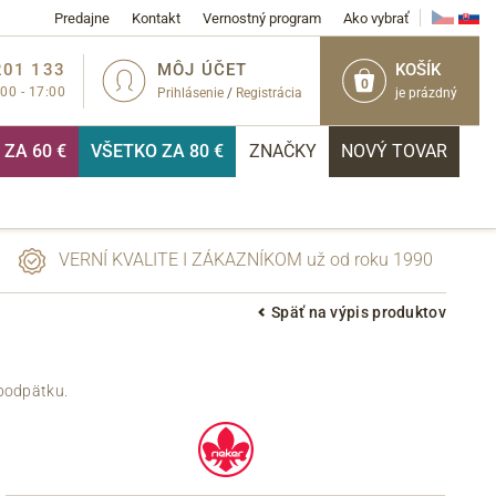
Predajne
Kontakt
Vernostný program
Ako vybrať
201 133
MÔJ ÚČET
KOŠÍK
0
:00 - 17:00
Prihlásenie
/
Registrácia
je prázdný
ZA 60 €
VŠETKO ZA 80 €
ZNAČKY
NOVÝ TOVAR
VERNÍ KVALITE I ZÁKAZNÍKOM už od roku 1990
Späť na výpis produktov
PRIHLÁSIŤ
 podpätku.