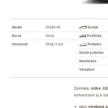
Model
Z9583-00
Svršek
Barva
černá
Podšívka
Hmotnost
390g (1 ks)
Podešev
Dezén podešve
Membrána
Vyteplení
Dámske,
nízke či
nohaviciam aj k su
obuv
vyrobená z